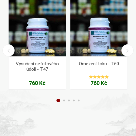
Vysušení nefritového
Omezení toku - T60
údolí - T47
760 Kč
760 Kč