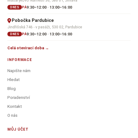
Masarykovo Náměstí 36, 586 01, Jihlava
9:30–12:00 · 13:00–16:00
PÁ
DNES
Pobočka Pardubice
Jindřišská 746 - v pasáži, 530 02, Pardubice
9:30–12:00 · 13:00–16:00
PÁ
DNES
Celá otevírací doba →
INFORMACE
Napište nám
Hledat
Blog
Poradenství
Kontakt
O nás
MŮJ ÚČET