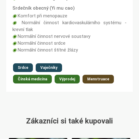
Srdečník obecný (Yi mu cao)
◉
Komfort při menopauze
◉
Normální činnost kardiovaskulárního systému -
krevní tlak
◉
Normální činnost nervové soustavy
◉
Normální činnost srdce
◉
Normální činnost štítné žlázy
Srdce
Vaječníky
Čínská medicína
Výprodej
Menstruace
Zákazníci si také kupovali