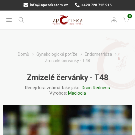
info@apotekatcm.cz
+420 728 715 916
0
Domů
Gynekologické potíže
Endometrióza
Zmizelé červánky - T48
Zmizelé červánky - T48
Receptura známá také jako:
Drain Redness
Výrobce:
Maciocia