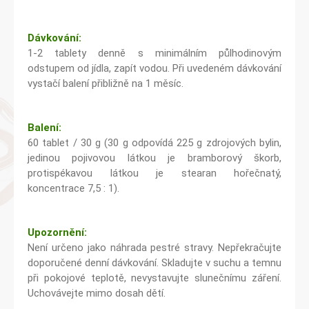
Dávkování:
1-2 tablety denně s minimálním půlhodinovým
odstupem od jídla, zapít vodou. Při uvedeném dávkování
vystačí balení přibližně na 1 měsíc.
Balení:
60 tablet / 30 g (30 g odpovídá 225 g zdrojových bylin,
jedinou pojivovou látkou je bramborový škorb,
protispékavou látkou je stearan hořečnatý,
koncentrace 7,5 : 1).
Upozornění:
Není určeno jako náhrada pestré stravy. Nepřekračujte
doporučené denní dávkování. Skladujte v suchu a temnu
při pokojové teplotě, nevystavujte slunečnímu záření.
Uchovávejte mimo dosah dětí.