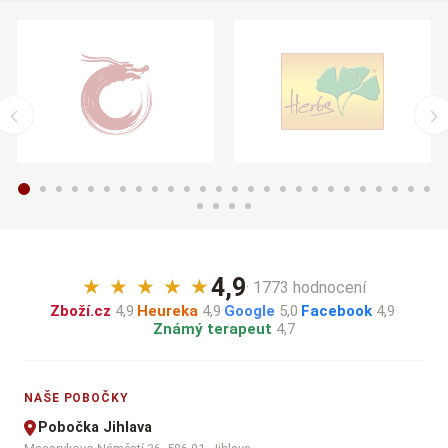
4,9
★
★
★
★
★
· 1773 hodnocení
Zboží.cz
4,9
·
Heureka
4,9
·
Google
5,0
·
Facebook
4,9
·
Známý terapeut
4,7
NAŠE POBOČKY
Pobočka Jihlava