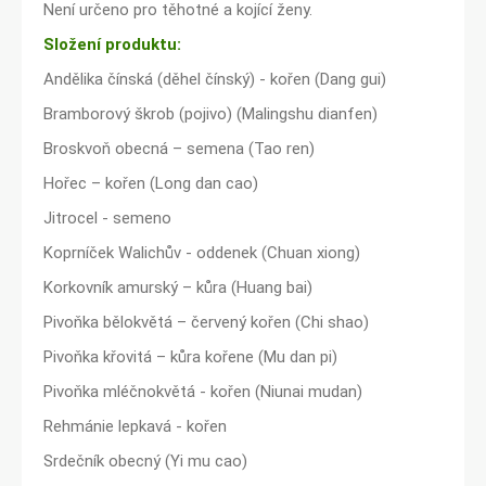
Není určeno pro těhotné a kojící ženy.
Složení produktu:
Andělika čínská (děhel čínský) - kořen (Dang gui)
Bramborový škrob (pojivo) (Malingshu dianfen)
Broskvoň obecná – semena (Tao ren)
Hořec – kořen (Long dan cao)
Jitrocel - semeno
Koprníček Walichův - oddenek (Chuan xiong)
Korkovník amurský – kůra (Huang bai)
Pivoňka bělokvětá – červený kořen (Chi shao)
Pivoňka křovitá – kůra kořene (Mu dan pi)
Pivoňka mléčnokvětá - kořen (Niunai mudan)
Rehmánie lepkavá - kořen
Srdečník obecný (Yi mu cao)