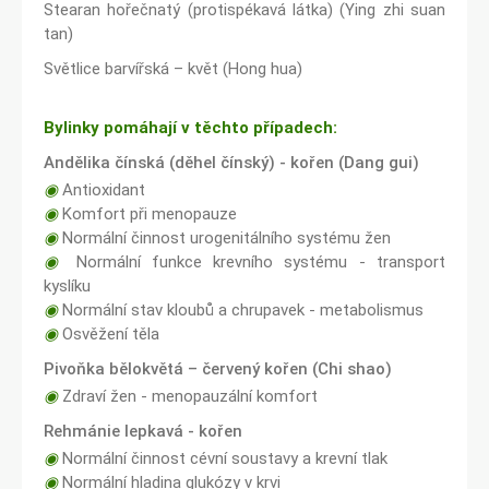
Stearan hořečnatý (protispékavá látka) (Ying zhi suan
tan)
Světlice barvířská – květ (Hong hua)
Bylinky pomáhají v těchto případech:
Andělika čínská (děhel čínský) - kořen (Dang gui)
◉
Antioxidant
◉
Komfort při menopauze
◉
Normální činnost urogenitálního systému žen
◉
Normální funkce krevního systému - transport
kyslíku
◉
Normální stav kloubů a chrupavek - metabolismus
◉
Osvěžení těla
Pivoňka bělokvětá – červený kořen (Chi shao)
◉
Zdraví žen - menopauzální komfort
Rehmánie lepkavá - kořen
◉
Normální činnost cévní soustavy a krevní tlak
◉
Normální hladina glukózy v krvi