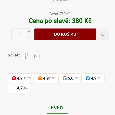
Cena:
760 Kč
Cena po slevě:
380 Kč
i
DO KOŠÍKU
h
Sdílet:
4,9
4,9
5,0
4,9
(1137)
(525)
(55)
(41)
4,7
(15)
POPIS