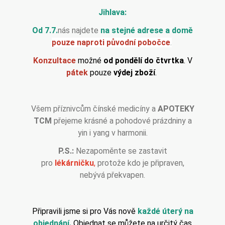
Jihlava:
Od 7.7.
nás najdete
na stejné adrese a domě
pouze naproti původní pobočce
.
Konzultace
možné
od pondělí do čtvrtka
. V
pá
tek
pouze
výdej zboží
.
Všem příznivcům čínské medicíny a
APOTEKY
TCM
přejeme krásné a pohodové prázdniny a
yin i yang v harmonii.
P.S.:
Nezapoměnte se zastavit
pro
lékárničku
,
protože kdo je připraven,
nebývá překvapen.
Připravili jsme si pro Vás nově
každé úterý na
objednání.
Objednat se můžete na určitý čas