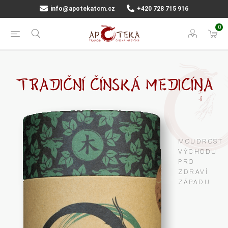
info@apotekatcm.cz
+420 728 715 916
0
TRADIČNÍ ČÍNSKÁ MEDICÍNA
MOUDROST
VÝCHODU
PRO
ZDRAVÍ
ZÁPADU