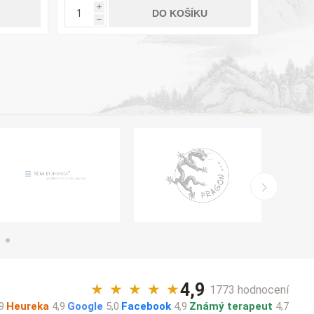
i
i
DO KOŠÍKU
h
h
4,9
★
★
★
★
★
· 1773 hodnocení
9
·
Heureka
4,9
·
Google
5,0
·
Facebook
4,9
·
Známý terapeut
4,7