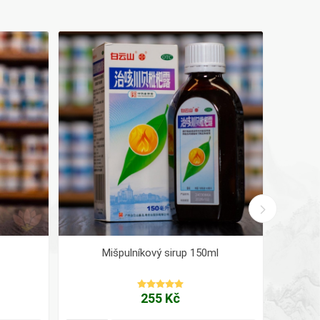
DOPORUČ
Mišpulníkový sirup 150ml
Ho
255 Kč