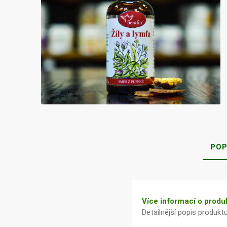
Bylinky TČM
G&G
Ecce Vita
Vitamins
s.r.o.
Ostatní
POP
Více informací o produ
Detailnější popis produkt