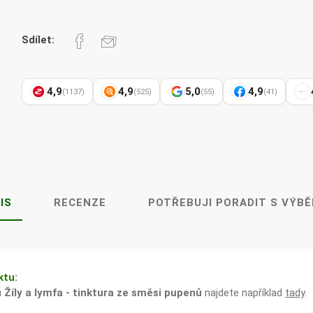
Pharma
kořenář
Sdílet:
Lavylites
Bylinné
Lakshmi-
Korejský
4,9
4,9
5,0
4,9
(1137)
(525)
(55)
(41)
kapky
Narayan
ženšen
IS
RECENZE
POTŘEBUJI PORADIT S VÝB
ktu:
u
Žíly a lymfa - tinktura ze směsi pupenů
najdete například
tady
.