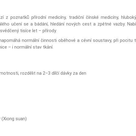
í z poznatků přírodní medicíny, tradiční čínské medicíny, hlubokýc
álého učení se a bádání, hledání nových cest a zpětné vazby. Nabí
osvědčený tisíce let – přírody.
 napomáhá normální činnosti oběhové a cévní soustavy, při pocitu 
nice – i normální stav tkání.
motnosti, rozdělit na 2–3 dílčí dávky za den
 (Xiong suan)