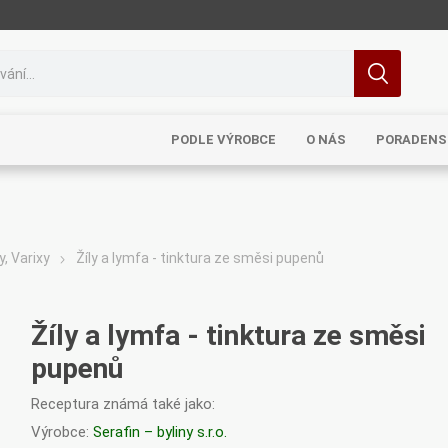
PODLE VÝROBCE
O NÁS
PORADENS
y, Varixy
Žíly a lymfa - tinktura ze směsi pupenů
MRL
TCM
Pragon
Sinecura
Bohemia
Žíly a lymfa - tinktura ze směsi
pupenů
Receptura známá také jako:
Royal
Dědek
Elixirs & Co
Cereus
Výrobce:
Serafin – byliny s.r.o.