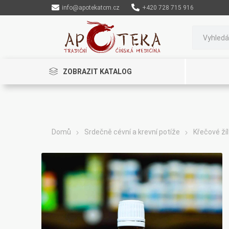
info@apotekatcm.cz
+420 728 715 916
ZOBRAZIT KATALOG
Domů
Srdečně cévní a krevní potíže
Křečové žíl
Rinenkai
TCM Herbs
Maciocia
Cannaderm
Henep
Organic India