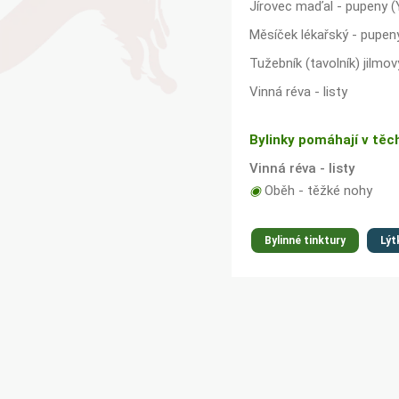
Jírovec maďal - pupeny (
Měsíček lékařský - pupen
Tužebník (tavolník) jilmo
Vinná réva - listy
Bylinky pomáhají v těc
Vinná réva - listy
◉
Oběh - těžké nohy
Bylinné tinktury
Lýt