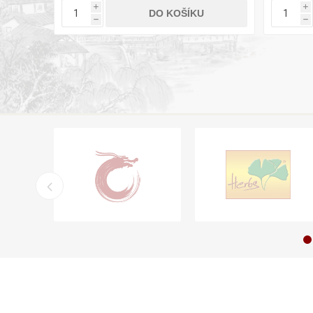
i
i
DO KOŠÍKU
h
h