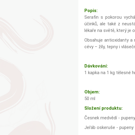
Popis:
Serafin s pokorou vycház
účinků, ale také z neust
lékaře na světě, který je 
Obsahuje antioxidanty a
cévy – žíly, tepny i vláseč
Dávkování:
1 kapka na 1 kg tělesné h
Objem:
50 ml
Složení produktu:
Česnek medvědí - pupeny
Jeřáb oskeruše - pupeny