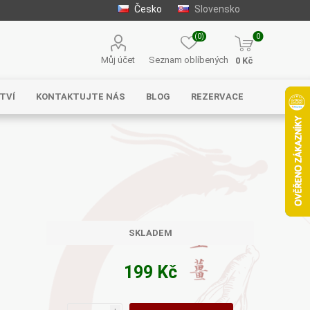
Česko
Slovensko
(0)
0
Můj účet
Seznam oblíbených
0 Kč
TVÍ
KONTAKTUJTE NÁS
BLOG
REZERVACE
Solgar
MycoMedica
Serafin –
byliny s.r.o.
SKLADEM
199 Kč
Energy
EVEREST
Henan Wanxi