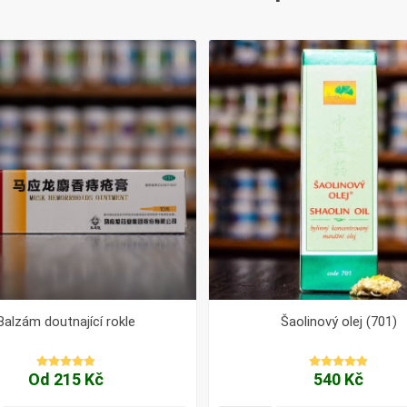
Balzám doutnající rokle
Šaolinový olej (701)
Od 215 Kč
540 Kč