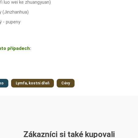
Yi luo wei ke zhuangyuan)
y (Jinzhanhua)
vý - pupeny
hto případech:
ko
Lymfa, kostní dřeň
Cévy
Zákazníci si také kupovali