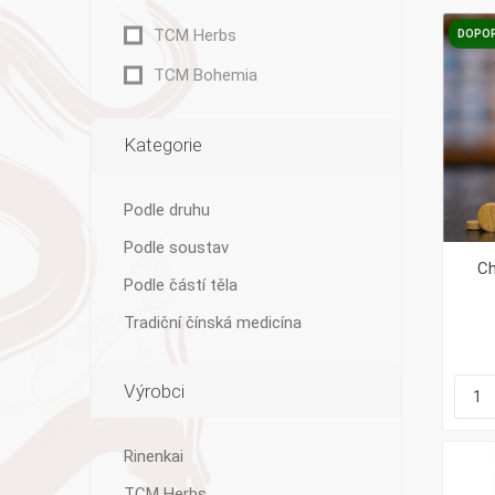
TCM Herbs
DOPO
TCM Bohemia
Bylinky TČM
G&G
Ecce Vita
Kategorie
Vitamins
s.r.o.
Podle druhu
Podle soustav
Ch
Podle částí těla
Ostatní
Tradiční čínská medicína
Výrobci
Rinenkai
TCM Herbs