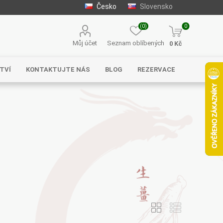
Česko
Slovensko
(0)
0
Můj účet
Seznam oblíbených
0 Kč
TVÍ
KONTAKTUJTE NÁS
BLOG
REZERVACE
Solgar
MycoMedica
Serafin –
byliny s.r.o.
Energy
EVEREST
Henan Wanxi