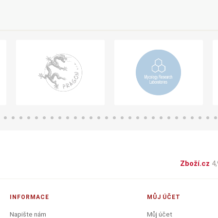
Zboží.cz
4,
INFORMACE
MŮJ ÚČET
Napište nám
Můj účet