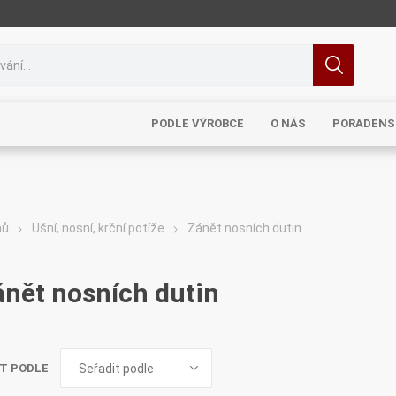
PODLE VÝROBCE
O NÁS
PORADENS
mů
Ušní, nosní, krční potíže
Zánět nosních dutin
MRL
TCM
Pragon
Sinecura
Bohemia
ánět nosních dutin
T PODLE
Royal
Dědek
Elixirs & Co
Cereus