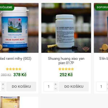
Pharma
kořenář
RUČUJEME
DOPORU
Lavylites
Bylinné
Lakshmi-
Korejský
kapky
Narayan
ženšen
lad ranní mlhy (002)
Shuang huang xiao yan
Stín 
pian 017P
378 Kč
252 Kč
380 Kč
i
i
DO KOŠÍKU
DO KOŠÍKU
h
h