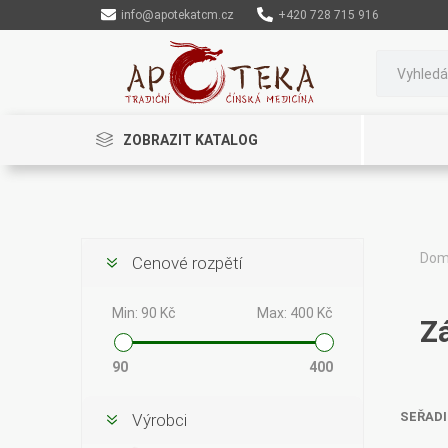
info@apotekatcm.cz
+420 728 715 916
ZOBRAZIT KATALOG
Do
Cenové rozpětí
Rinenkai
TCM Herbs
Maciocia
Min:
90 Kč
Max:
400 Kč
Z
90
400
SEŘADI
Výrobci
Cannaderm
Henep
Organic India