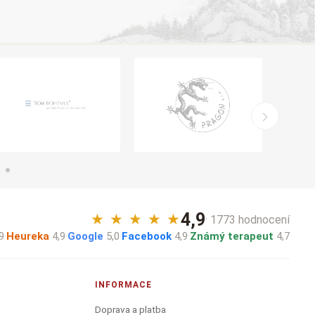
4,9
★
★
★
★
★
· 1773 hodnocení
9
·
Heureka
4,9
·
Google
5,0
·
Facebook
4,9
·
Známý terapeut
4,7
INFORMACE
Doprava a platba