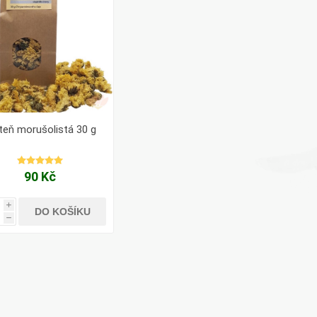
teň morušolistá 30 g
90 Kč
i
DO KOŠÍKU
h