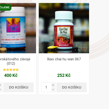
AYURVEDA
ČUJEME
Health Link
Mattisson
JACK N JILL
brokátového závoje
Xiao chai hu wan 067
(012)
400 Kč
252 Kč
i
i
DO KOŠÍKU
DO KOŠÍKU
h
h