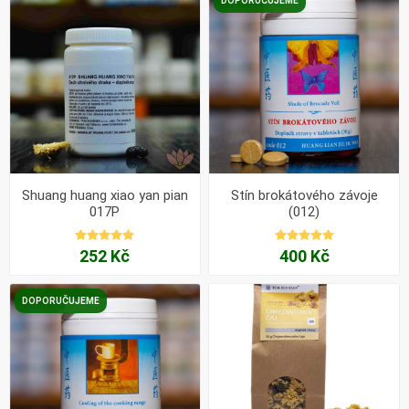
DOPORUČUJEME
Shuang huang xiao yan pian
Stín brokátového závoje
017P
(012)
252 Kč
400 Kč
DOPORUČUJEME