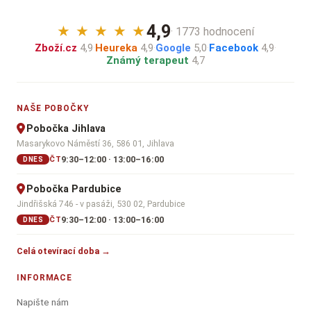
4,9
★
★
★
★
★
· 1773 hodnocení
Zboží.cz
4,9
·
Heureka
4,9
·
Google
5,0
·
Facebook
4,9
·
Známý terapeut
4,7
NAŠE POBOČKY
Pobočka Jihlava
Masarykovo Náměstí 36, 586 01, Jihlava
9:30–12:00 · 13:00–16:00
ČT
DNES
Pobočka Pardubice
Jindřišská 746 - v pasáži, 530 02, Pardubice
9:30–12:00 · 13:00–16:00
ČT
DNES
Celá otevírací doba →
INFORMACE
Napište nám