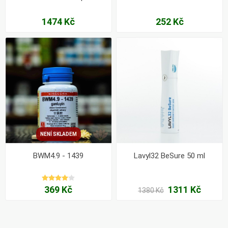
chladným větrem.
1474 Kč
252 Kč
NENÍ SKLADEM
BWM4.9 - 1439
Lavyl32 BeSure 50 ml
369 Kč
1311 Kč
1380 Kč