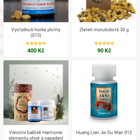
Vystydnutí horké plotny
Zlateň morušolistá 30 g
(013)
400 Kč
90 Kč
Vánoční balíček Harmonie
Huang Lian Jie Du Wan 012
elementu ohně a napadení