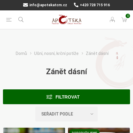
info@apotekatcm.cz
+420 728 715 916
0
Domů
Ušní, nosní, krční potíže
Zánět dásní
Zánět dásní
FILTROVAT