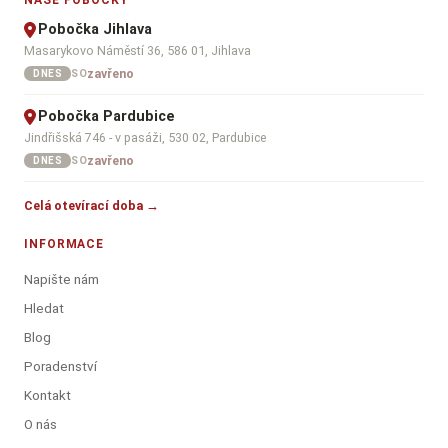
NAŠE POBOČKY
Pobočka Jihlava
Masarykovo Náměstí 36, 586 01, Jihlava
zavřeno
SO
DNES
Pobočka Pardubice
Jindřišská 746 - v pasáži, 530 02, Pardubice
zavřeno
SO
DNES
Celá otevírací doba →
INFORMACE
Napište nám
Hledat
Blog
Poradenství
Kontakt
O nás