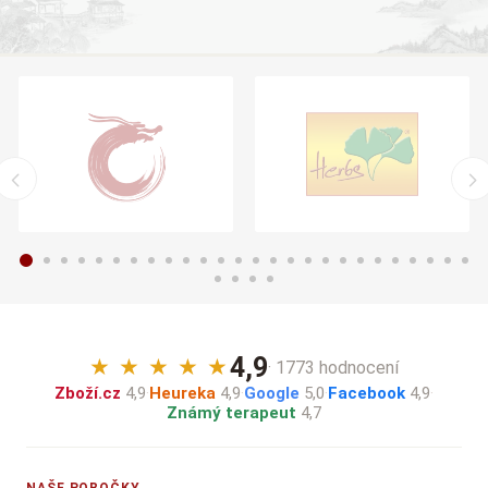
4,9
★
★
★
★
★
· 1773 hodnocení
Zboží.cz
4,9
·
Heureka
4,9
·
Google
5,0
·
Facebook
4,9
·
Známý terapeut
4,7