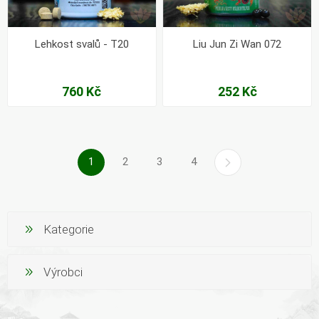
Lehkost svalů - T20
Liu Jun Zi Wan 072
760 Kč
252 Kč
1
2
3
4
Kategorie
Výrobci