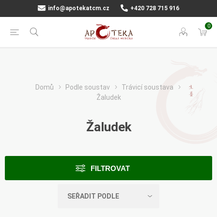
info@apotekatcm.cz
+420 728 715 916
0
Domů
Podle soustav
Trávicí soustava
Žaludek
Žaludek
FILTROVAT