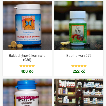
Baldachýnová komnata
Bao he wan 075
(036)
400 Kč
252 Kč