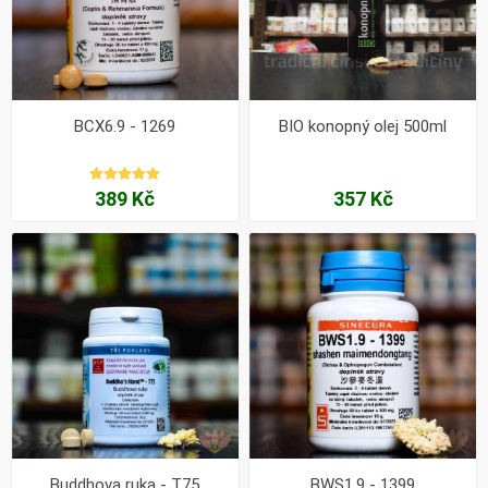
BCX6.9 - 1269
BIO konopný olej 500ml
389 Kč
357 Kč
Buddhova ruka - T75
BWS1.9 - 1399