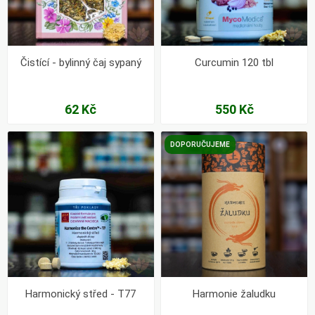
Čistící - bylinný čaj sypaný
Curcumin 120 tbl
62 Kč
550 Kč
DOPORUČUJEME
Harmonický střed - T77
Harmonie žaludku