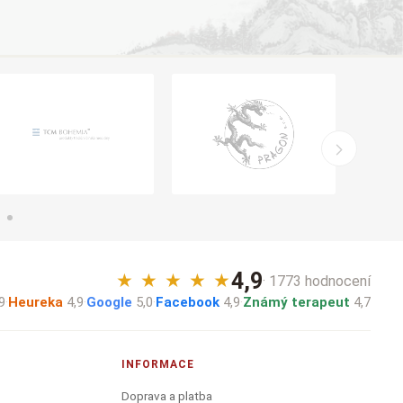
4,9
★
★
★
★
★
· 1773 hodnocení
9
·
Heureka
4,9
·
Google
5,0
·
Facebook
4,9
·
Známý terapeut
4,7
INFORMACE
Doprava a platba