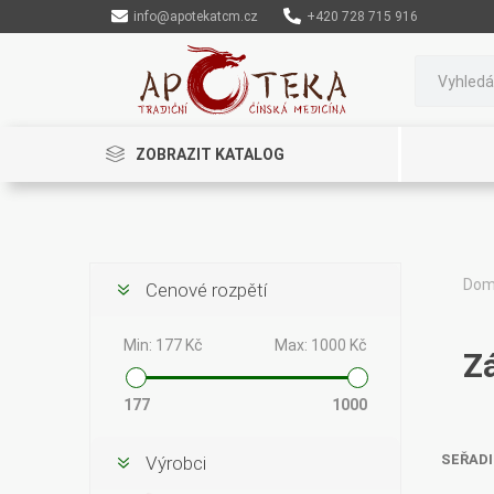
info@apotekatcm.cz
+420 728 715 916
ZOBRAZIT KATALOG
Do
Cenové rozpětí
Rinenkai
TCM Herbs
Maciocia
Min:
177 Kč
Max:
1000 Kč
Z
177
1000
SEŘADI
Výrobci
Cannaderm
Henep
Organic India