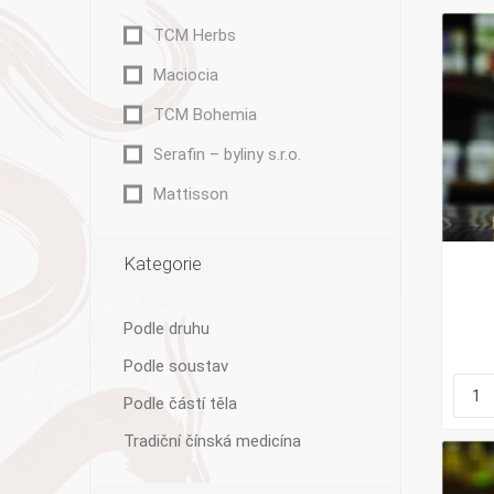
TCM Herbs
Maciocia
TCM Bohemia
Bylinky TČM
G&G
Ecce Vita
Serafin – byliny s.r.o.
Vitamins
s.r.o.
Mattisson
Kategorie
Ostatní
Podle druhu
Podle soustav
Podle částí těla
Tradiční čínská medicína