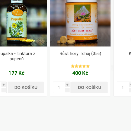
upalka - tinktura z
Růst hory Tchaj (056)
K
pupenů
177 Kč
400 Kč
i
i
DO KOŠÍKU
DO KOŠÍKU
h
h