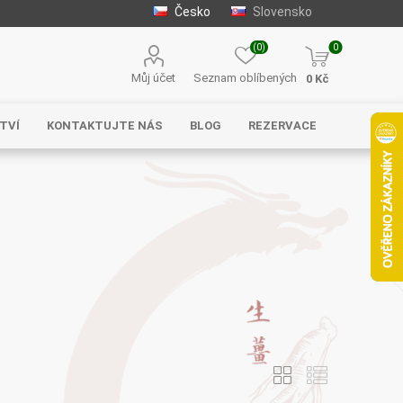
Česko
Slovensko
(0)
0
Můj účet
Seznam oblíbených
0 Kč
TVÍ
KONTAKTUJTE NÁS
BLOG
REZERVACE
Solgar
MycoMedica
Serafin –
byliny s.r.o.
Energy
EVEREST
Henan Wanxi