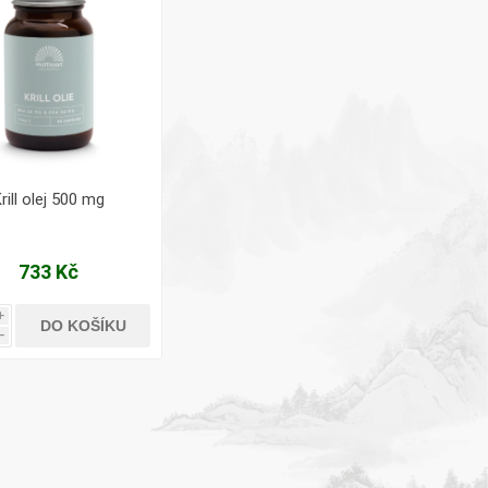
rill olej 500 mg
733 Kč
i
DO KOŠÍKU
h