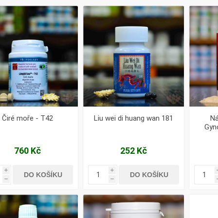
Pharma
kořenář
Lavylites
Bylinné
Lakshmi-
Korejský
kapky
Narayan
ženšen
Čiré moře - T42
Liu wei di huang wan 181
Ná
Gyn
760 Kč
252 Kč
i
i
DO KOŠÍKU
DO KOŠÍKU
h
h