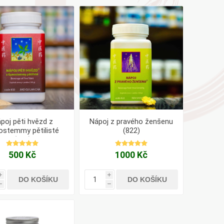
AYURVEDA
Health Link
Mattisson
JACK N JILL
poj pěti hvězd z
Nápoj z pravého ženšenu
ostemmy pětilisté
(822)
(850)
500 Kč
1000 Kč
i
i
DO KOŠÍKU
DO KOŠÍKU
h
h