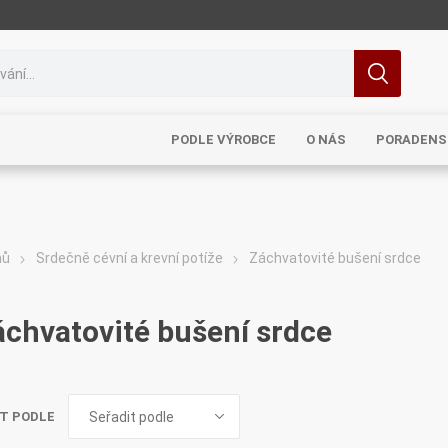
PODLE VÝROBCE
O NÁS
PORADENS
mů
Srdečně cévní a krevní potíže
Záchvatovité bušení srdce
MRL
TCM
Pragon
Sinecura
Bohemia
áchvatovité bušení srdce
T PODLE
Royal
Dědek
Elixirs & Co
Cereus