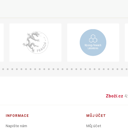
Zboží.cz
4,
INFORMACE
MŮJ ÚČET
Napište nám
Můj účet