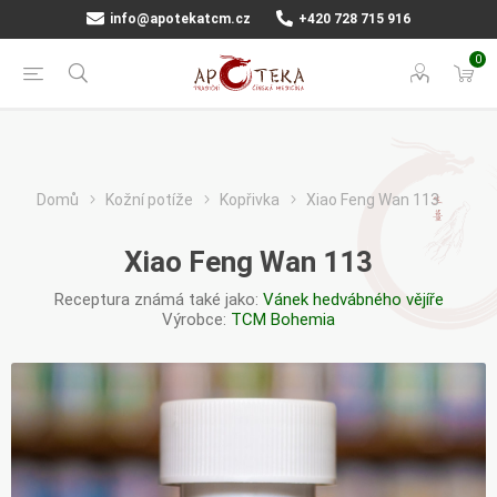
info@apotekatcm.cz
+420 728 715 916
0
Domů
Kožní potíže
Kopřivka
Xiao Feng Wan 113
Xiao Feng Wan 113
Receptura známá také jako:
Vánek hedvábného vějíře
Výrobce:
TCM Bohemia