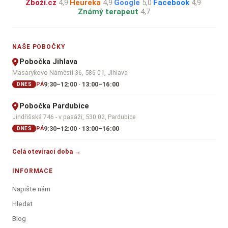
Zboží.cz
4,9
·
Heureka
4,9
·
Google
5,0
·
Facebook
4,9
·
Známý terapeut
4,7
NAŠE POBOČKY
Pobočka Jihlava
Masarykovo Náměstí 36, 586 01, Jihlava
9:30–12:00 · 13:00–16:00
PÁ
DNES
Pobočka Pardubice
Jindřišská 746 - v pasáži, 530 02, Pardubice
9:30–12:00 · 13:00–16:00
PÁ
DNES
Celá otevírací doba →
INFORMACE
Napište nám
Hledat
Blog