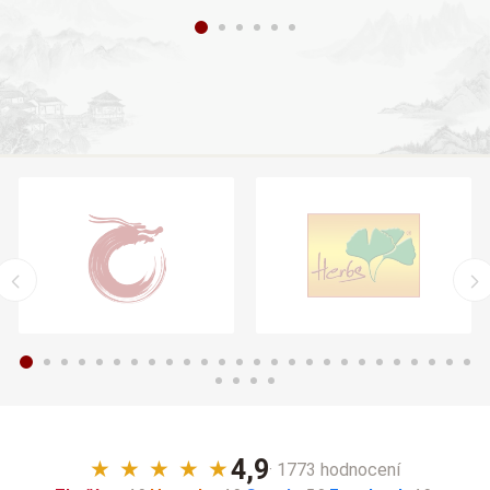
4,9
★
★
★
★
★
· 1773 hodnocení