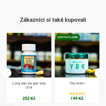
Zákazníci si také kupovali
DOPORUČUJEME
Long dan xie gan wan
Ybe krém
014
252 Kč
199 Kč