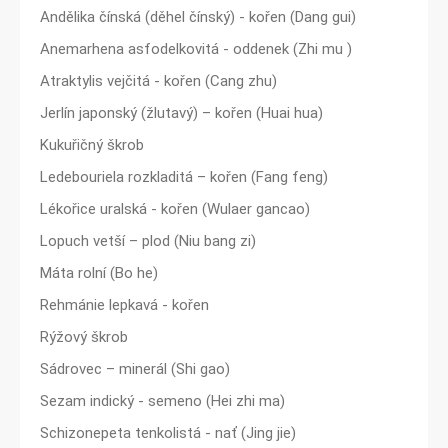
Andělika čínská (děhel čínský) - kořen (Dang gui)
Anemarhena asfodelkovitá - oddenek (Zhi mu )
Atraktylis vejčitá - kořen (Cang zhu)
Jerlín japonský (žlutavý) – kořen (Huai hua)
Kukuřičný škrob
Ledebouriela rozkladitá – kořen (Fang feng)
Lékořice uralská - kořen (Wulaer gancao)
Lopuch vetší – plod (Niu bang zi)
Máta rolní (Bo he)
Rehmánie lepkavá - kořen
Rýžový škrob
Sádrovec – minerál (Shi gao)
Sezam indický - semeno (Hei zhi ma)
Schizonepeta tenkolistá - nať (Jing jie)