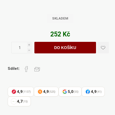
SKLADEM
252 Kč
i
DO KOŠÍKU
h
Sdílet:
4,9
4,9
5,0
4,9
(1137)
(525)
(55)
(41)
4,7
(15)