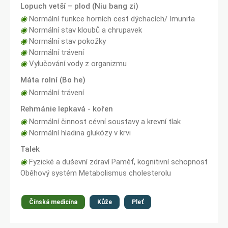
Lopuch vetší – plod (Niu bang zi)
◉
Normální funkce horních cest dýchacích/ Imunita
◉
Normální stav kloubů a chrupavek
◉
Normální stav pokožky
◉
Normální trávení
◉
Vylučování vody z organizmu
Máta rolní (Bo he)
◉
Normální trávení
Rehmánie lepkavá - kořen
◉
Normální činnost cévní soustavy a krevní tlak
◉
Normální hladina glukózy v krvi
Talek
◉
Fyzické a duševní zdraví Paměť, kognitivní schopnost
Oběhový systém Metabolismus cholesterolu
Čínská medicína
Kůže
Pleť