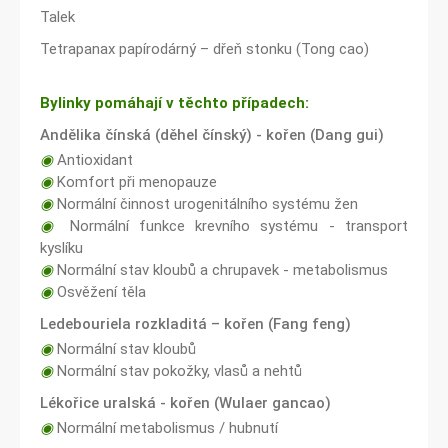
Talek
Tetrapanax papírodárný – dřeň stonku (Tong cao)
Bylinky pomáhají v těchto případech:
Andělika čínská (děhel čínský) - kořen (Dang gui)
◉
Antioxidant
◉
Komfort při menopauze
◉
Normální činnost urogenitálního systému žen
◉
Normální funkce krevního systému - transport
kyslíku
◉
Normální stav kloubů a chrupavek - metabolismus
◉
Osvěžení těla
Ledebouriela rozkladitá – kořen (Fang feng)
◉
Normální stav kloubů
◉
Normální stav pokožky, vlasů a nehtů
Lékořice uralská - kořen (Wulaer gancao)
◉
Normální metabolismus / hubnutí