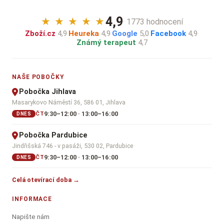
4,9
★
★
★
★
★
· 1773 hodnocení
Zboží.cz
4,9
·
Heureka
4,9
·
Google
5,0
·
Facebook
4,9
·
Známý terapeut
4,7
NAŠE POBOČKY
Pobočka Jihlava
Masarykovo Náměstí 36, 586 01, Jihlava
9:30–12:00 · 13:00–16:00
ČT
DNES
Pobočka Pardubice
Jindřišská 746 - v pasáži, 530 02, Pardubice
9:30–12:00 · 13:00–16:00
ČT
DNES
Celá otevírací doba →
INFORMACE
Napište nám