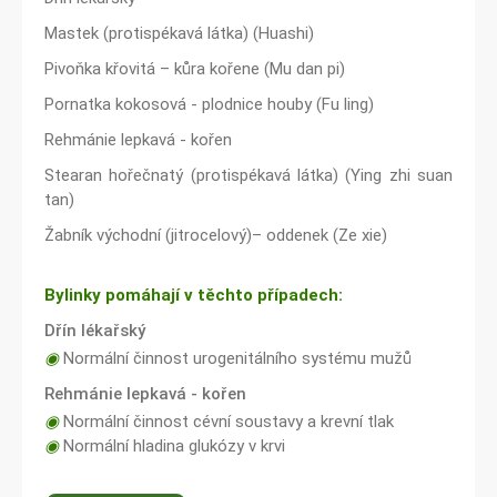
Mastek (protispékavá látka) (Huashi)
Pivoňka křovitá – kůra kořene (Mu dan pi)
Pornatka kokosová - plodnice houby (Fu ling)
Rehmánie lepkavá - kořen
Stearan hořečnatý (protispékavá látka) (Ying zhi suan
tan)
Žabník východní (jitrocelový)– oddenek (Ze xie)
Bylinky pomáhají v těchto případech:
Dřín lékařský
◉
Normální činnost urogenitálního systému mužů
Rehmánie lepkavá - kořen
◉
Normální činnost cévní soustavy a krevní tlak
◉
Normální hladina glukózy v krvi