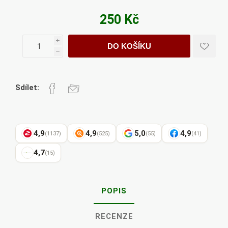
250 Kč
i
DO KOŠÍKU
h
Sdílet:
4,9
4,9
5,0
4,9
(1137)
(525)
(55)
(41)
4,7
(15)
POPIS
RECENZE