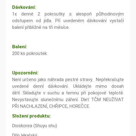
Dávkování:
1x denně 2 pokroutky s alespoň půlhodinovým
odstupem od jídla. Při uvedeném dávkování vystačí
balení přibližně na tři měsíce.
Balení:
200 ks pokroutek
Upozornění:
Není určeno jako náhrada pestré stravy. Nepřekračujte
uvedené denní dávkování. Ukládejte mimo dosah
dětí. Skladujte v suchu a temnu při pokojové teplotě.
Nevystavujte slunečnímu záření. Dlet TČM NEUŽÍVAT
PŘI NACHLAZENÍ, CHŘIPCE, HOREČCE.
Složení produktu:
Dioskorea (Shuyu shu)
Dřín lékařský