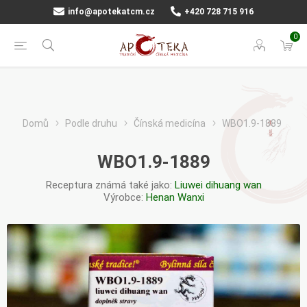
info@apotekatcm.cz
+420 728 715 916
0
Domů
Podle druhu
Čínská medicína
WBO1.9-1889
WBO1.9-1889
Receptura známá také jako:
Liuwei dihuang wan
Výrobce:
Henan Wanxi