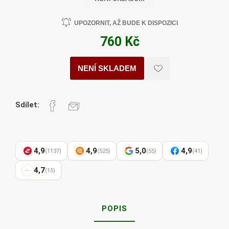
UPOZORNIT, AŽ BUDE K DISPOZICI
760 Kč
NENÍ SKLADEM
Sdílet:
4,9
4,9
5,0
4,9
(1137)
(525)
(55)
(41)
4,7
(15)
POPIS