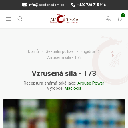
info@apotekatcm.cz
+420 728 715 916
0
Domů
Sexuální potíže
Frigidita
Vzrušená síla - T73
Vzrušená síla - T73
Receptura známá také jako:
Arouse Power
Výrobce:
Maciocia