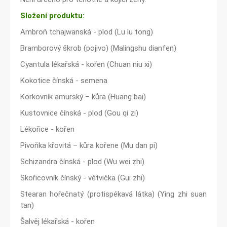
Složení produktu:
Ambroň tchajwanská - plod (Lu lu tong)
Bramborový škrob (pojivo) (Malingshu dianfen)
Cyantula lékařská - kořen (Chuan niu xi)
Kokotice čínská - semena
Korkovník amurský – kůra (Huang bai)
Kustovnice čínská - plod (Gou qi zi)
Lékořice - kořen
Pivoňka křovitá – kůra kořene (Mu dan pi)
Schizandra čínská - plod (Wu wei zhi)
Skořicovník čínský - větvička (Gui zhi)
Stearan hořečnatý (protispékavá látka) (Ying zhi suan
tan)
Šalvěj lékařská - kořen