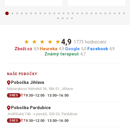
4,9
★
★
★
★
★
· 1773 hodnocení
Zboží.cz
4,9
·
Heureka
4,9
·
Google
5,0
·
Facebook
4,9
·
Známý terapeut
4,7
NAŠE POBOČKY
Pobočka Jihlava
Masarykovo Náměstí 36, 586 01, Jihlava
9:30–12:00 · 13:00–16:00
ČT
DNES
Pobočka Pardubice
Jindřišská 746 - v pasáži, 530 02, Pardubice
9:30–12:00 · 13:00–16:00
ČT
DNES