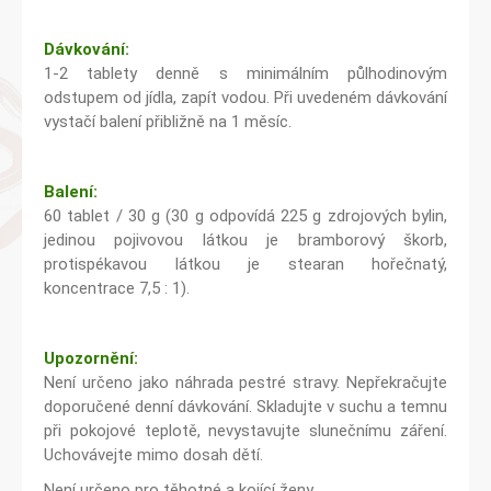
Dávkování:
1-2 tablety denně s minimálním půlhodinovým
odstupem od jídla, zapít vodou. Při uvedeném dávkování
vystačí balení přibližně na 1 měsíc.
Balení:
60 tablet / 30 g (30 g odpovídá 225 g zdrojových bylin,
jedinou pojivovou látkou je bramborový škorb,
protispékavou látkou je stearan hořečnatý,
koncentrace 7,5 : 1).
Upozornění:
Není určeno jako náhrada pestré stravy. Nepřekračujte
doporučené denní dávkování. Skladujte v suchu a temnu
při pokojové teplotě, nevystavujte slunečnímu záření.
Uchovávejte mimo dosah dětí.
Není určeno pro těhotné a kojící ženy.