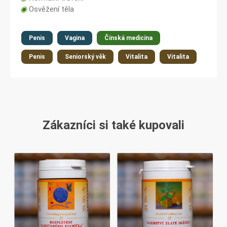
◉
Osvěžení těla
Penis
Vagina
Čínská medicína
Penis
Seniorský věk
Vitalita
Vitalita
Zákazníci si také kupovali