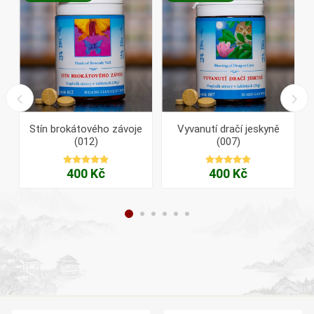
i
Stín brokátového závoje
Vyvanutí dračí jeskyně
(012)
(007)
400 Kč
400 Kč