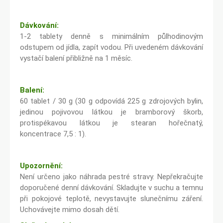
Dávkování:
1-2 tablety denně s minimálním půlhodinovým
odstupem od jídla, zapít vodou. Při uvedeném dávkování
vystačí balení přibližně na 1 měsíc.
Balení:
60 tablet / 30 g (30 g odpovídá 225 g zdrojových bylin,
jedinou pojivovou látkou je bramborový škorb,
protispékavou látkou je stearan hořečnatý,
koncentrace 7,5 : 1).
Upozornění:
Není určeno jako náhrada pestré stravy. Nepřekračujte
doporučené denní dávkování. Skladujte v suchu a temnu
při pokojové teplotě, nevystavujte slunečnímu záření.
Uchovávejte mimo dosah dětí.