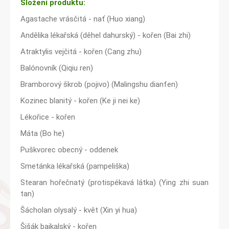
Složení produktu:
Agastache vrásčitá - nať (Huo xiang)
Andělika lékařská (děhel dahurský) - kořen (Bai zhi)
Atraktylis vejčitá - kořen (Cang zhu)
Balónovník (Qiqiu ren)
Bramborový škrob (pojivo) (Malingshu dianfen)
Kozinec blanitý - kořen (Ke ji nei ke)
Lékořice - kořen
Máta (Bo he)
Puškvorec obecný - oddenek
Smetánka lékařská (pampeliška)
Stearan hořečnatý (protispékavá látka) (Ying zhi suan
tan)
Šácholan olysalý - květ (Xin yi hua)
Šišák bajkalský - kořen