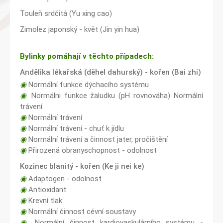
Touleň srdčitá (Yu xing cao)
Zimolez japonský - květ (Jin yin hua)
Bylinky pomáhají v těchto případech:
Andělika lékařská (děhel dahurský) - kořen (Bai zhi)
◉
Normální funkce dýchacího systému
◉
Normálni funkce žaludku (pH rovnováha) Normální
trávení
◉
Normální trávení
◉
Normální trávení - chuť k jídlu
◉
Normální trávení a činnost jater, pročištění
◉
Přirozená obranyschopnost - odolnost
Kozinec blanitý - kořen (Ke ji nei ke)
◉
Adaptogen - odolnost
◉
Antioxidant
◉
Krevní tlak
◉
Normální činnost cévní soustavy
◉
Normální činnost kardiovaskulárního systému -