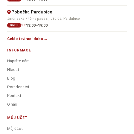
Pobočka Pardubice
Jindřišská 746 - v pasáži, 530 02, Pardubice
13:00–19:00
ST
DNES
Celá otevírací doba →
INFORMACE
Napište nám
Hledat
Blog
Poradenství
Kontakt
O nás
MŮJ ÚČET
Můj účet