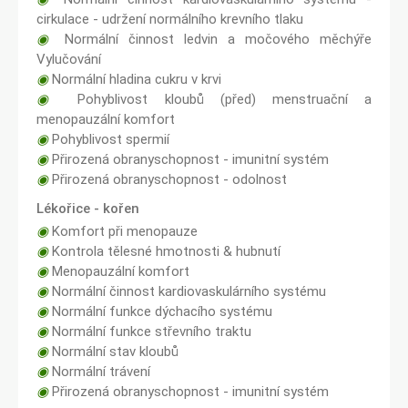
cirkulace - udržení normálního krevního tlaku
◉
Normální činnost ledvin a močového měchýře
Vylučování
◉
Normální hladina cukru v krvi
◉
Pohyblivost kloubů (před) menstruační a
menopauzální komfort
◉
Pohyblivost spermií
◉
Přirozená obranyschopnost - imunitní systém
◉
Přirozená obranyschopnost - odolnost
Lékořice - kořen
◉
Komfort při menopauze
◉
Kontrola tělesné hmotnosti & hubnutí
◉
Menopauzální komfort
◉
Normální činnost kardiovaskulárního systému
◉
Normální funkce dýchacího systému
◉
Normální funkce střevního traktu
◉
Normální stav kloubů
◉
Normální trávení
◉
Přirozená obranyschopnost - imunitní systém