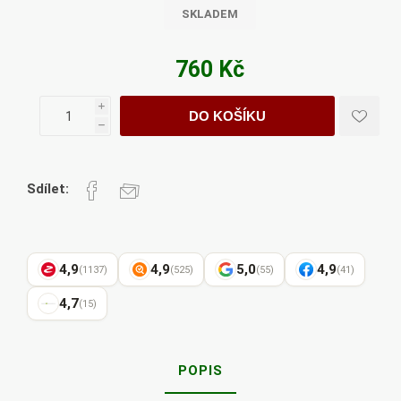
SKLADEM
760 Kč
i
DO KOŠÍKU
h
Sdílet:
4,9
4,9
5,0
4,9
(1137)
(525)
(55)
(41)
4,7
(15)
POPIS