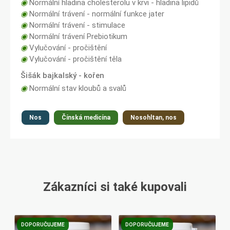
◉
Normální hladina cholesterolu v krvi - hladina lipidů
◉
Normální trávení - normální funkce jater
◉
Normální trávení - stimulace
◉
Normální trávení Prebiotikum
◉
Vylučování - pročištění
◉
Vylučování - pročištění těla
Šišák bajkalský - kořen
◉
Normální stav kloubů a svalů
Nos
Čínská medicína
Nosohltan, nos
Zákazníci si také kupovali
DOPORUČUJEME
DOPORUČUJEME