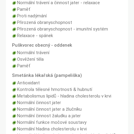
◉
Normální trávení a činnost jater - relaxace
◉
Paměť
◉
Proti nadýmání
◉
Přirozená obranyschopnost
◉
Přirozená obranyschopnost - imunitní systém
◉
Relaxace - spánek
Puškvorec obecný - oddenek
◉
Normální trávení
◉
Osvěžení těla
◉
Paměť
Smetánka lékařská (pampeliška)
◉
Antioxidant
◉
Kontrola tělesné hmotnosti & hubnutí
◉
Metabolismus lipidů - hladina cholesterolu v krvi
◉
Normální činnost jater
◉
Normální činnost jater a žlučníku
◉
Normální činnost žaludku a jater
◉
Normální funkce močové soustavy
◉
Normální hladina cholesterolu v krvi