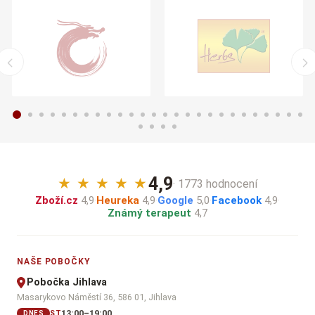
4,9
★
★
★
★
★
· 1773 hodnocení
Zboží.cz
4,9
·
Heureka
4,9
·
Google
5,0
·
Facebook
4,9
·
Známý terapeut
4,7
NAŠE POBOČKY
Pobočka Jihlava
Masarykovo Náměstí 36, 586 01, Jihlava
13:00–19:00
ST
DNES