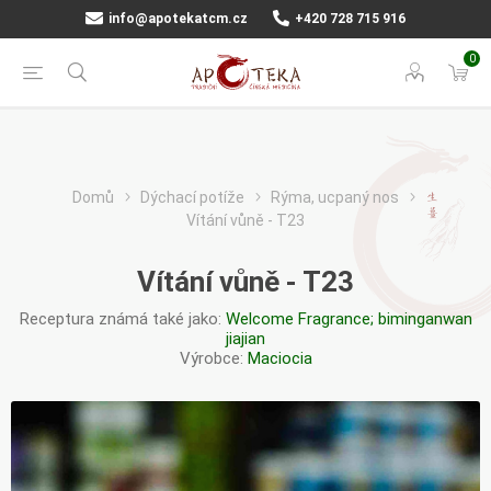
info@apotekatcm.cz
+420 728 715 916
0
Domů
Dýchací potíže
Rýma, ucpaný nos
Vítání vůně - T23
Vítání vůně - T23
Receptura známá také jako:
Welcome Fragrance; biminganwan
jiajian
Výrobce:
Maciocia