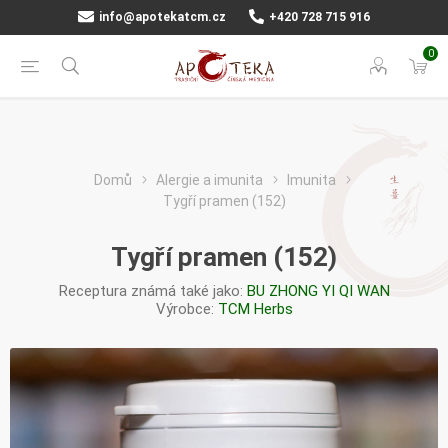
info@apotekatcm.cz
+420 728 715 916
0
Domů
Alergie a imunita
Imunita
Tygří pramen (152)
Tygří pramen (152)
Receptura známá také jako:
BU ZHONG YI QI WAN
Výrobce:
TCM Herbs