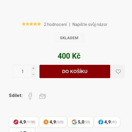
2 hodnocení
|
Napište svůj názor
SKLADEM
400 Kč
i
DO KOŠÍKU
h
Sdílet:
4,9
4,9
5,0
4,9
(1138)
(525)
(55)
(41)