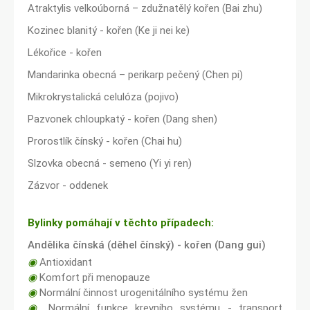
Atraktylis velkoúborná – zdužnatělý kořen (Bai zhu)
Kozinec blanitý - kořen (Ke ji nei ke)
Lékořice - kořen
Mandarinka obecná – perikarp pečený (Chen pi)
Mikrokrystalická celulóza (pojivo)
Pazvonek chloupkatý - kořen (Dang shen)
Prorostlík čínský - kořen (Chai hu)
Slzovka obecná - semeno (Yi yi ren)
Zázvor - oddenek
Bylinky pomáhají v těchto případech:
Andělika čínská (děhel čínský) - kořen (Dang gui)
◉
Antioxidant
◉
Komfort při menopauze
◉
Normální činnost urogenitálního systému žen
◉
Normální funkce krevního systému - transport