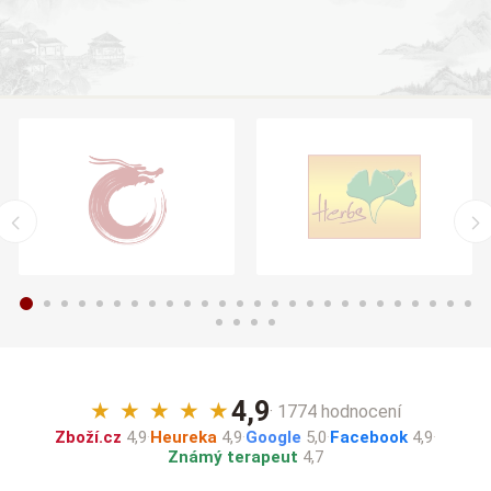
4,9
★
★
★
★
★
· 1774 hodnocení
Zboží.cz
4,9
·
Heureka
4,9
·
Google
5,0
·
Facebook
4,9
·
Známý terapeut
4,7