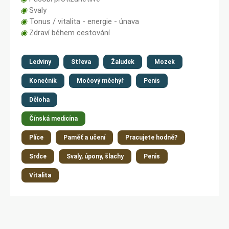
◉
Svaly
◉
Tonus / vitalita - energie - únava
◉
Zdraví během cestování
Ledviny
Střeva
Žaludek
Mozek
Konečník
Močový měchýř
Penis
Děloha
Čínská medicína
Plíce
Paměť a učení
Pracujete hodně?
Srdce
Svaly, úpony, šlachy
Penis
Vitalita