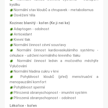
kyslíku
◉
Normální stav kloubů a chrupavek - metabolismus
◉
Osvěžení těla
Kozinec blanitý - kořen (Ke ji nei ke)
◉
Adaptogen - odolnost
◉
Antioxidant
◉
Krevní tlak
◉
Normální činnost cévní soustavy
◉
Normální činnost kardiovaskulárního systému -
cirkulace - udržení normálního krevního tlaku
◉
Normální činnost ledvin a močového měchýře
Vylučování
◉
Normální hladina cukru v krvi
◉
Pohyblivost kloubů (před) menstruační a
menopauzální komfort
◉
Pohyblivost spermií
◉
Přirozená obranyschopnost - imunitní systém
◉
Přirozená obranyschopnost - odolnost
Lékořice - kořen