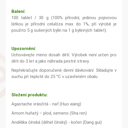
Balení:
100 tablet / 30 g (100% přírodní, jedinou pojivovou
látkou je přírodní celulóza max. do 1%, při výrobě je
použito 5 g sušených bylin na 1 g bylinných tablet).
Upozornění:
Uchovávejte mimo dosah dětí. Výrobek není určen pro
děti do 3 let a jako náhrada pestré stravy.
Nepřekračujte doporučené denní dávkování. Skladujte v
suchu při teplotě do 25 °C v uzavřeném obalu.
Složení produktu:
Agastache vrásčitá - nať (Huo xiang)
Amom huňatý – plod, semeno (Sha ren)
Andělika čínská (děhel čínský) - kořen (Dang gui)