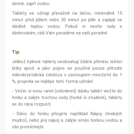
denně, zapít vodou.
Tablety se užívají převážně na lačno, minimálně 15
minut před jídlem nebo 30 minut po jídle a zapíjejí se
ideálně teplou vodou. Pokud si nevíte rady s
dávkováním, rádi Vám poradíme na naší poradně
Tip:
Jelikož bylinné tablety neobsahují žádné příměsi, leštící
látky apod. a jako pojivo se používá pouze přírodní
mikrokrystalická celulóza v zastoupém množství do 1
%, projevila se nejlépe tato forma užívání:
- Večer si svou ranní (celodenní) dávku tablet vložte do
hrnku a zalijte trochou vody (horké či studené), tablety
se do rána rozpustí.
- Ráno do hrnku přisypte například Nápoj čínských
mudrců, nebo jiný nápoj a zalijte směs horkou vodou a
vše promíchejte.