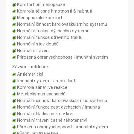
◉
Komfort při menopauze
◉
Kontrola tělesné hmotnosti & hubnutí
◉
Menopauzální komfort
◉
Normální činnost kardiovaskulárního systému
◉
Normální funkce dýchacího systému
◉
Normální funkce střevního traktu
◉
Normální stav kloubů
◉
Normální trávení
◉
Přirozená obranyschopnost - imunitní systém
Zázvor - oddenek
◉
Antiemetická
◉
Imunitní systém - antioxidant
◉
Kontrola zánětlivé reakce
◉
Metabolismus sacharidů
◉
Normální činnost kardiovaskulárního systému
◉
Normální funkce cest dýchacích / Imunita
◉
Normální hladina cukru v krvi
◉
Normální trávení časné těhotenství
◉
Přirozená obranyschopnost - imunitní systém
◉
Působí protizánětlivě