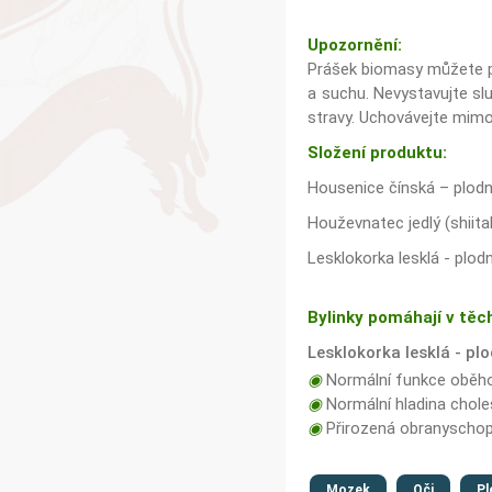
Upozornění:
Prášek biomasy můžete po
a suchu. Nevystavujte sl
stravy. Uchovávejte mimo
Složení produktu:
Housenice čínská – plodn
Houževnatec jedlý (shiit
Lesklokorka lesklá - plodn
Bylinky pomáhají v těc
Lesklokorka lesklá - plo
◉
Normální funkce oběh
◉
Normální hladina choles
◉
Přirozená obranyschop
Mozek
Oči
Pl