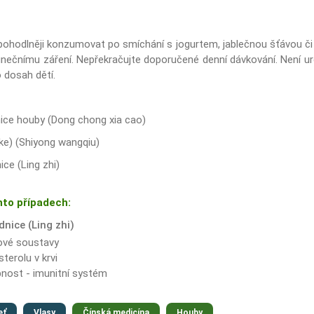
hodlněji konzumovat po smíchání s jogurtem, jablečnou šťávou či 
unečnímu záření. Nepřekračujte doporučené denní dávkování. Není u
 dosah dětí.
ice houby (Dong chong xia cao)
ake) (Shiyong wangqiu)
ice (Ling zhi)
hto případech:
dnice (Ling zhi)
ové soustavy
terolu v krvi
nost - imunitní systém
eť
Vlasy
Čínská medicína
Houby