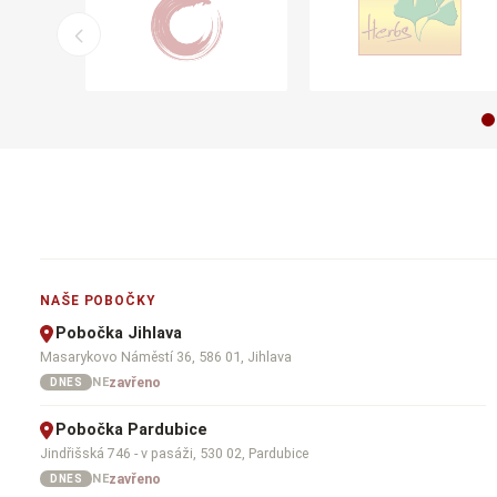
NAŠE POBOČKY
Pobočka Jihlava
Masarykovo Náměstí 36, 586 01, Jihlava
zavřeno
NE
DNES
Pobočka Pardubice
Jindřišská 746 - v pasáži, 530 02, Pardubice
zavřeno
NE
DNES