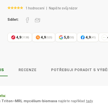
Pharma
kořenář
1 hodnocení
|
Napište svůj názor
Sdílet:
Lavylites
Bylinné
Lakshmi-
Korejský
kapky
Narayan
ženšen
4,9
4,9
5,0
4,9
(1138)
(525)
(55)
(41)
IS
RECENZE
POTŘEBUJI PORADIT S VÝB
ktu:
u
Triton–MRL mycélium-biomasa
najdete například
tady
.