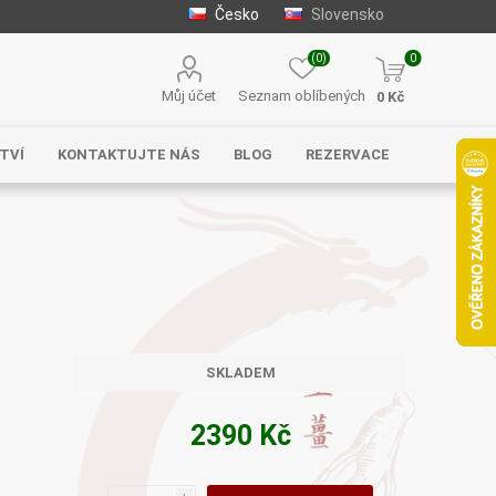
Česko
Slovensko
(0)
0
Můj účet
Seznam oblíbených
0 Kč
TVÍ
KONTAKTUJTE NÁS
BLOG
REZERVACE
Solgar
MycoMedica
Serafin –
byliny s.r.o.
SKLADEM
2390 Kč
Energy
EVEREST
Henan Wanxi