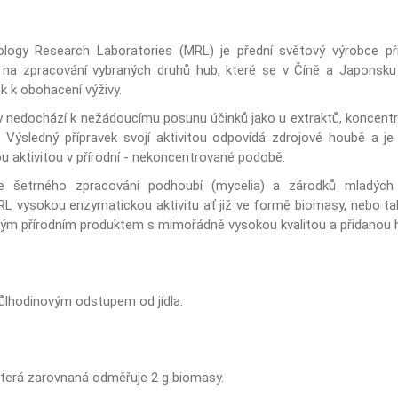
ology Research Laboratories (MRL) je přední světový výrobce př
 na zpracování vybraných druhů hub, které se v Číně a Japonsku u
k k obohacení výživy.
 nedochází k nežádoucímu posunu účinků jako u extraktů, koncentrát
Výsledný přípravek svojí aktivitou odpovídá zdrojové houbě a j
aktivitou v přírodní - nekoncentrované podobě.
e šetrného zpracování podhoubí (mycelia) a zárodků mladých 
 vysokou enzymatickou aktivitu ať již ve formě biomasy, nebo ta
čným přírodním produktem s mimořádně vysokou kvalitou a přidanou
půlhodinovým odstupem od jídla.
 která zarovnaná odměřuje 2 g biomasy.