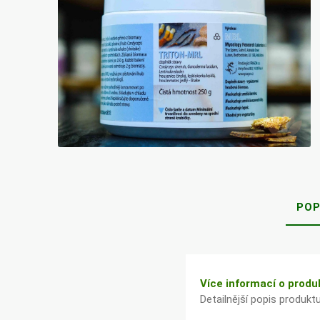
Bylinky TČM
G&G
Ecce Vita
Vitamins
s.r.o.
Ostatní
POP
Více informací o produ
Detailnější popis produkt