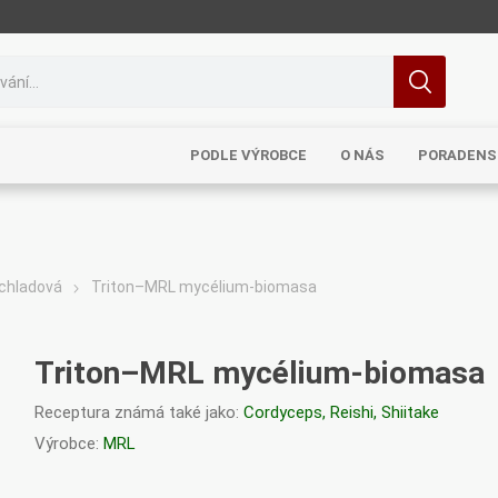
PODLE VÝROBCE
O NÁS
PORADENS
 chladová
Triton–MRL mycélium-biomasa
MRL
TCM
Pragon
Sinecura
Bohemia
Triton–MRL mycélium-biomasa
Receptura známá také jako:
Cordyceps, Reishi, Shiitake
Výrobce:
MRL
Royal
Dědek
Elixirs & Co
Cereus