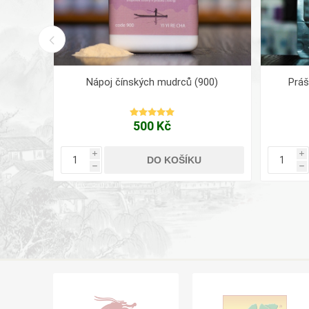
ého
Nápoj čínských mudrců (900)
Práš
500 Kč
i
i
DO KOŠÍKU
h
h