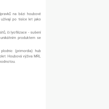
ípravků na bázi houbové
žívají po tisíce let jako
ů, či lyofilizace - sušení
e unikátním produktem se
plodnic (primordia) hub
blet. Houbová výživa MRL
 hodnotou.