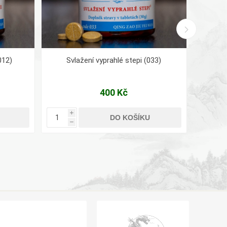
012)
Svlažení vyprahlé stepi (033)
400 Kč
i
i
DO KOŠÍKU
h
h