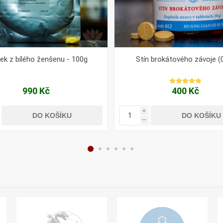
ek z bílého ženšenu - 100g
Stín brokátového závoje (
990 Kč
400 Kč
i
DO KOŠÍKU
DO KOŠÍKU
h