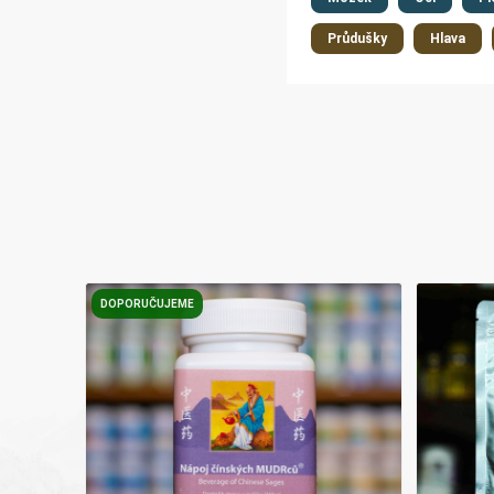
Průdušky
Hlava
DOPORUČUJEME