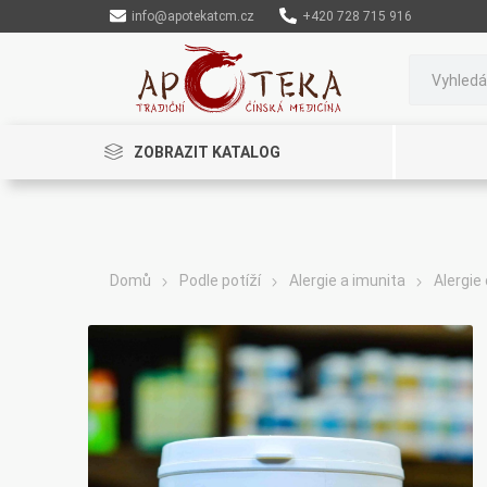
info@apotekatcm.cz
+420 728 715 916
ZOBRAZIT KATALOG
Domů
Podle potíží
Alergie a imunita
Alergie
Rinenkai
TCM Herbs
Maciocia
Cannaderm
Henep
Organic India