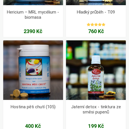
Hericium – MRL mycélium -
Hladký průběh - T09
biomasa
2390 Kč
760 Kč
Hostina pěti chutí (105)
Jaterní detox - tinktura ze
směsi pupenů
400 Kč
199 Kč