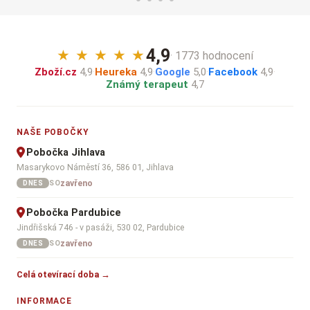
4,9
★
★
★
★
★
· 1773 hodnocení
Zboží.cz
4,9
·
Heureka
4,9
·
Google
5,0
·
Facebook
4,9
·
Známý terapeut
4,7
NAŠE POBOČKY
Pobočka Jihlava
Masarykovo Náměstí 36, 586 01, Jihlava
zavřeno
SO
DNES
Pobočka Pardubice
Jindřišská 746 - v pasáži, 530 02, Pardubice
zavřeno
SO
DNES
Celá otevírací doba →
INFORMACE