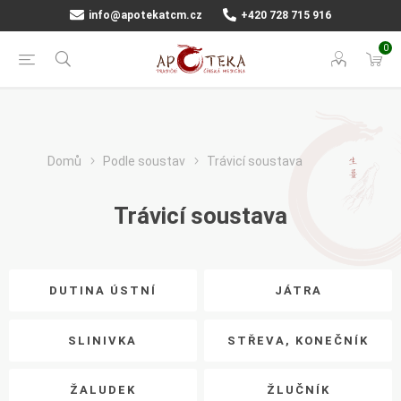
info@apotekatcm.cz
+420 728 715 916
0
Domů
Podle soustav
Trávicí soustava
Trávicí soustava
DUTINA ÚSTNÍ
JÁTRA
SLINIVKA
STŘEVA, KONEČNÍK
ŽALUDEK
ŽLUČNÍK