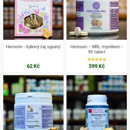
Hemorin - bylinný čaj sypaný
Hericium – MRL mycélium -
90 tablet
62 Kč
599 Kč