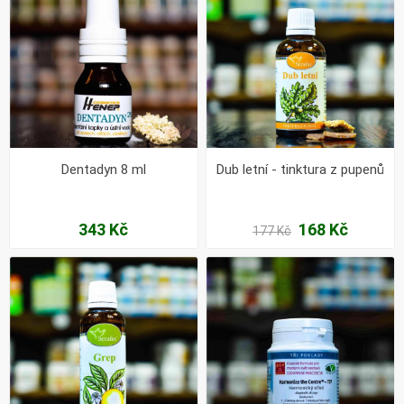
Dentadyn 8 ml
Dub letní - tinktura z pupenů
343 Kč
168 Kč
177 Kč