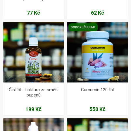
77 Kč
62 Kč
DOPORUČUJEME
Čistící - tinktura ze směsi
Curcumin 120 tbl
pupenů
199 Kč
550 Kč