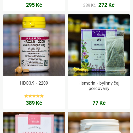
295 Kč
272 Kč
389 Kč
HBC3.9 - 2209
Hemorin - bylinný čaj
porcovaný
389 Kč
77 Kč