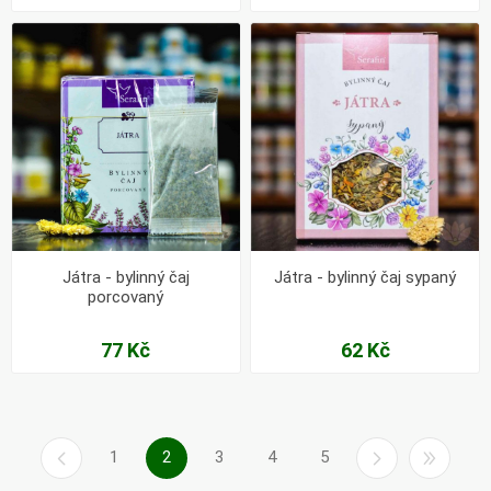
Játra - bylinný čaj
Játra - bylinný čaj sypaný
porcovaný
77 Kč
62 Kč
1
2
3
4
5