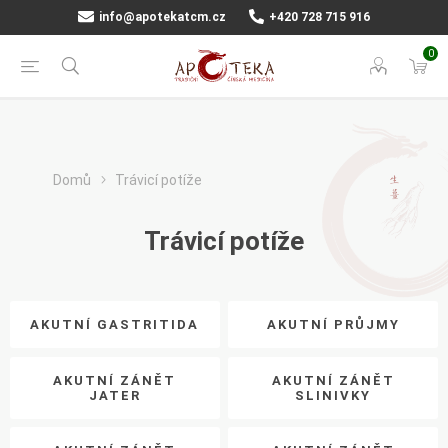
info@apotekatcm.cz
+420 728 715 916
0
Domů
Trávicí potíže
Trávicí potíže
AKUTNÍ GASTRITIDA
AKUTNÍ PRŮJMY
AKUTNÍ ZÁNĚT
AKUTNÍ ZÁNĚT
JATER
SLINIVKY