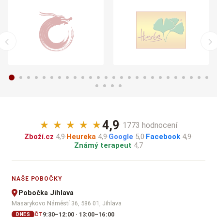
4,9
★
★
★
★
★
· 1773 hodnocení
Zboží.cz
4,9
·
Heureka
4,9
·
Google
5,0
·
Facebook
4,9
·
Známý terapeut
4,7
NAŠE POBOČKY
Pobočka Jihlava
Masarykovo Náměstí 36, 586 01, Jihlava
9:30–12:00 · 13:00–16:00
ČT
DNES