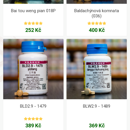
Bai tou weng pian 018P
Baldachýnová komnata
(036)
252 Kč
400 Kč
BLD2.9 - 1479
BLW2.9 - 1489
389 Kč
369 Kč