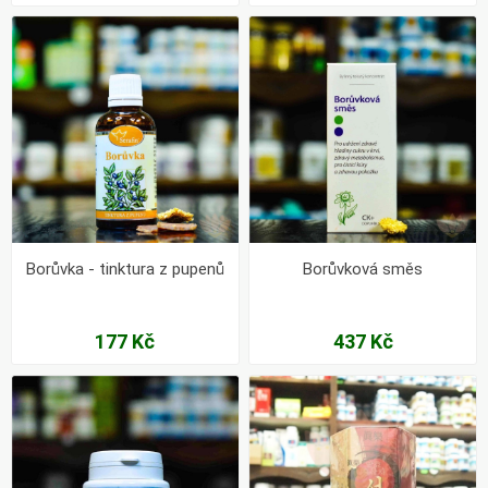
Borůvka - tinktura z pupenů
Borůvková směs
177 Kč
437 Kč