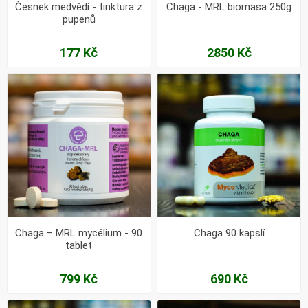
Česnek medvědí - tinktura z
Chaga - MRL biomasa 250g
pupenů
177 Kč
2850 Kč
Chaga – MRL mycélium - 90
Chaga 90 kapslí
tablet
799 Kč
690 Kč