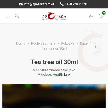
info@apotekatcm.cz
+420 728 715 916
0
Domů
Podle částí těla
Pokožka
Kůže
Tea tree oil 30ml
Tea tree oil 30ml
Receptura známá také jako:
Výrobce:
Health Link