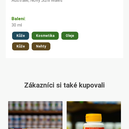
Austrálie, Nový Jižní Wales
Balení:
30 ml
Kůže
Kosmetika
Oleje
Kůže
Nehty
Zákazníci si také kupovali