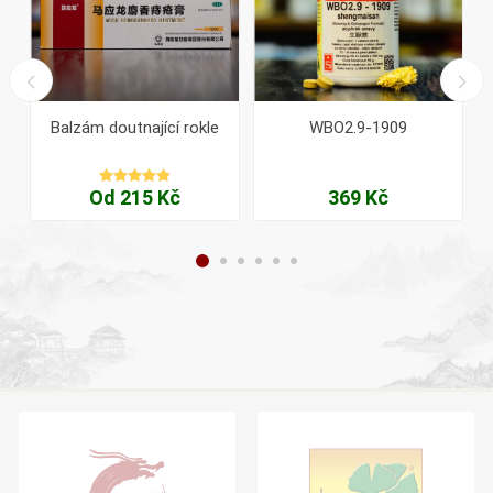
Balzám doutnající rokle
WBO2.9-1909
Od 215 Kč
369 Kč