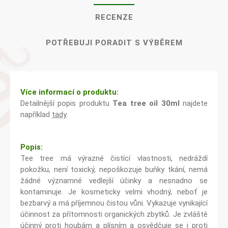
RECENZE
POTŘEBUJI PORADIT S VÝBĚREM
Více informací o produktu:
Detailnější popis produktu
Tea tree oil 30ml
najdete
například
tady
.
Popis:
Tee tree má výrazné čistící vlastnosti, nedráždí
pokožku, není toxický, nepoškozuje buňky tkání, nemá
žádné významné vedlejší účinky a nesnadno se
kontaminuje. Je kosmeticky velmi vhodný, neboť je
bezbarvý a má příjemnou čistou vůni. Vykazuje vynikající
účinnost za přítomnosti organických zbytků. Je zvláště
účinný proti houbám a plísním a osvědčuje se i proti