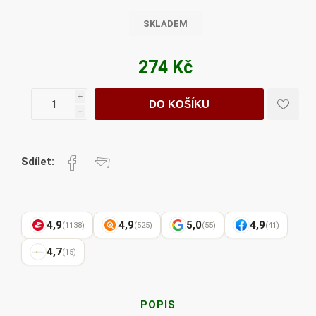
SKLADEM
274 Kč
i
DO KOŠÍKU
h
Sdílet:
4,9
4,9
5,0
4,9
(1138)
(525)
(55)
(41)
4,7
(15)
POPIS