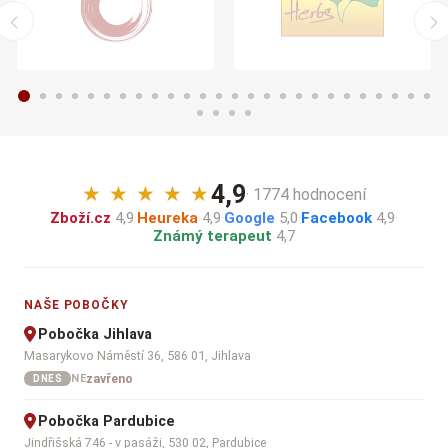
4,9
★
★
★
★
★
· 1774 hodnocení
Zboží.cz
4,9
·
Heureka
4,9
·
Google
5,0
·
Facebook
4,9
·
Známý terapeut
4,7
NAŠE POBOČKY
Pobočka Jihlava
Masarykovo Náměstí 36, 586 01, Jihlava
zavřeno
NE
DNES
Pobočka Pardubice
Jindřišská 746 - v pasáži, 530 02, Pardubice