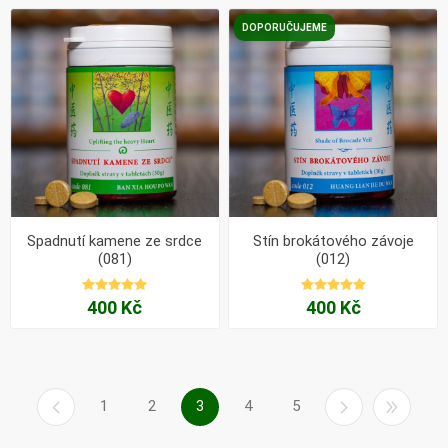
DOPORUČUJEME
Spadnutí kamene ze srdce
Stín brokátového závoje
(081)
(012)
400 Kč
400 Kč
1
2
3
4
5