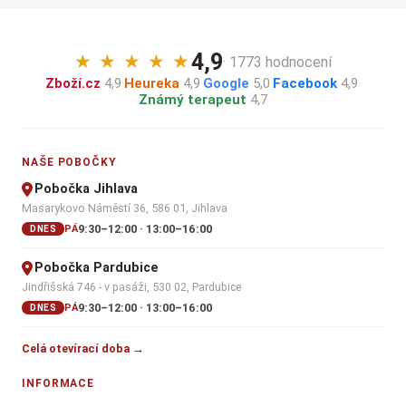
4,9
★
★
★
★
★
· 1773 hodnocení
Zboží.cz
4,9
·
Heureka
4,9
·
Google
5,0
·
Facebook
4,9
·
Známý terapeut
4,7
NAŠE POBOČKY
Pobočka Jihlava
Masarykovo Náměstí 36, 586 01, Jihlava
9:30–12:00 · 13:00–16:00
PÁ
DNES
Pobočka Pardubice
Jindřišská 746 - v pasáži, 530 02, Pardubice
9:30–12:00 · 13:00–16:00
PÁ
DNES
Celá otevírací doba →
INFORMACE