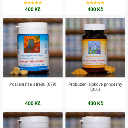
400 Kč
400 Kč
Posílení říše středu (079)
Probuzení šípkové princezny
(050)
400 Kč
400 Kč