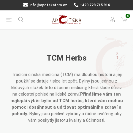
info@apotekatcm.cz
+420 728 715 916
0
TCM Herbs
Tradiční čínská medicína (TCM) má dlouhou historii a její
použití se datuje tisíce let zpět. Byliny jsou jednou z
klíčových složek této úžasné medicíny, která klade důraz
na celostní pohled na lidské zdraví.
Přinášíme vám ten
nejlepší výběr bylin od TCM herbs, které vám mohou
pomoci dosáhnout a udržovat optimálního zdraví a
pohody.
Byliny jsou pečlivě vybrány a řádně ověřeny, aby
vám poskytly jistotu kvality a účinnosti.