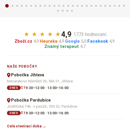
4,9
★
★
★
★
★
· 1773 hodnocení
Zboží.cz
4,9
·
Heureka
4,9
·
Google
5,0
·
Facebook
4,9
·
Známý terapeut
4,7
NAŠE POBOČKY
Pobočka Jihlava
Masarykovo Náměstí 36, 586 01, Jihlava
9:30–12:00 · 13:00–16:00
ČT
DNES
Pobočka Pardubice
Jindřišská 746 - v pasáži, 530 02, Pardubice
9:30–12:00 · 13:00–16:00
ČT
DNES
Celá otevírací doba →