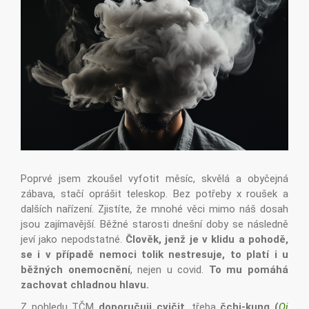
Poprvé jsem zkoušel vyfotit měsíc, skvělá a obyčejná
zábava, stačí oprášit teleskop. Bez potřeby x roušek a
dalších nařízení. Zjistíte, že mnohé věci mimo náš dosah
jsou zajímavější. Běžné starosti dnešní doby se následně
jeví jako nepodstatné.
Člověk, jenž je v klidu a pohodě,
se i v případě nemoci tolik nestresuje,
to platí i u
běžných onemocnění
, nejen u covid.
To mu pomáhá
zachovat chladnou hlavu.
Z pohledu TČM
doporučuji cvičit
, třeba
čchi-kung (
Qi