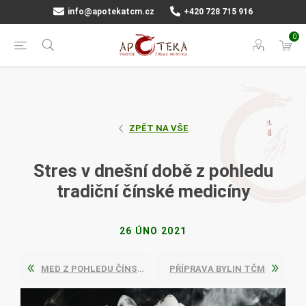
info@apotekatcm.cz
+420 728 715 916
0
ZPĚT NA VŠE
Stres v dnešní době z pohledu
tradiční čínské medicíny
26 ÚNO 2021
MED Z POHLEDU ČÍNSKÉ MEDICÍNY
PŘÍPRAVA BYLIN TČM