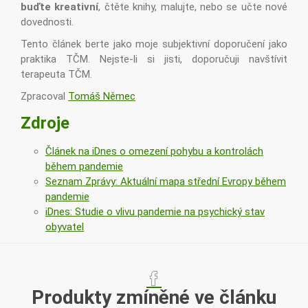
buďte kreativní
, čtěte knihy, malujte, nebo se učte nové
dovednosti.
Tento článek berte jako moje subjektivní doporučení jako
praktika TČM. Nejste-li si jisti, doporučuji navštívit
terapeuta TČM.
Zpracoval
Tomáš Němec
Zdroje
Článek na iDnes o omezení pohybu a kontrolách
během pandemie
Seznam Zprávy: Aktuální mapa střední Evropy během
pandemie
iDnes: Studie o vlivu pandemie na psychický stav
obyvatel
Produkty zmíněné ve článku