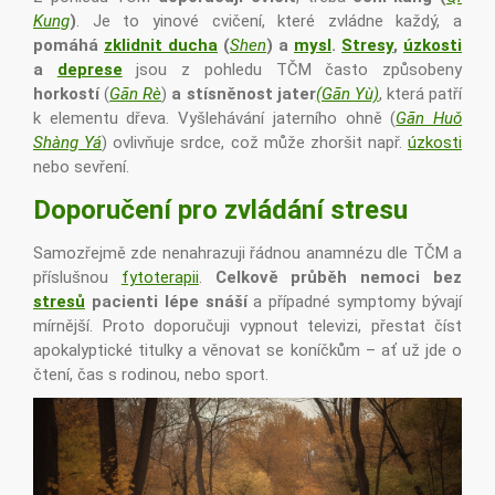
Kung
)
. Je to yinové cvičení, které zvládne každý, a
pomáhá
zklidnit ducha
(
Shen
) a
mysl
.
Stresy
,
úzkosti
a
deprese
jsou z pohledu TČM často způsobeny
horkostí
(
Gān Rè
)
a stísněnost jater
(Gān Yù)
, která patří
k elementu dřeva. Vyšlehávání jaterního ohně (
Gān Huǒ
Shàng Yá
) ovlivňuje srdce, což může zhoršit např.
úzkosti
nebo sevření.
Doporučení pro zvládání stresu
Samozřejmě zde nenahrazuji řádnou anamnézu dle TČM a
příslušnou
fytoterapii
.
Celkově průběh nemoci bez
stresů
pacienti lépe snáší
a případné symptomy bývají
mírnější. Proto doporučuji vypnout televizi, přestat číst
apokalyptické titulky a věnovat se koníčkům – ať už jde o
čtení, čas s rodinou, nebo sport.