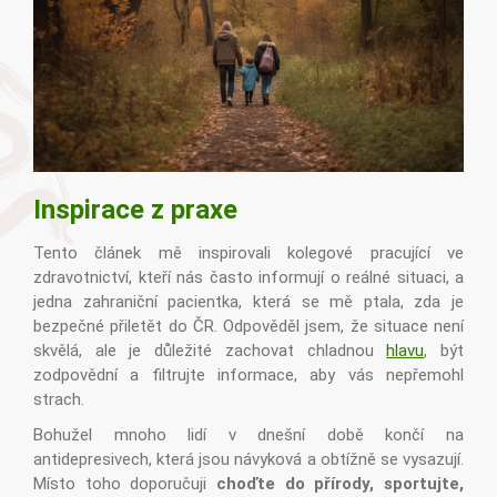
Inspirace z praxe
Tento článek mě inspirovali kolegové pracující ve
zdravotnictví, kteří nás často informují o reálné situaci, a
jedna zahraniční pacientka, která se mě ptala, zda je
bezpečné přiletět do ČR. Odpověděl jsem, že situace není
skvělá, ale je důležité zachovat chladnou
hlavu
, být
zodpovědní a filtrujte informace, aby vás nepřemohl
strach.
Bohužel mnoho lidí v dnešní době končí na
antidepresivech, která jsou návyková a obtížně se vysazují.
Místo toho doporučuji
choďte do přírody, sportujte,