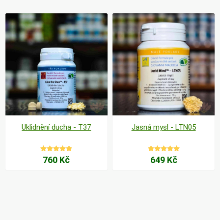
Uklidnění ducha - T37
Jasná mysl - LTN05
760 Kč
649 Kč