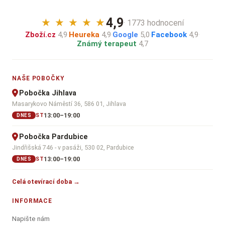
4,9
★
★
★
★
★
· 1773 hodnocení
Zboží.cz
4,9
·
Heureka
4,9
·
Google
5,0
·
Facebook
4,9
·
Známý terapeut
4,7
NAŠE POBOČKY
Pobočka Jihlava
Masarykovo Náměstí 36, 586 01, Jihlava
13:00–19:00
ST
DNES
Pobočka Pardubice
Jindřišská 746 - v pasáži, 530 02, Pardubice
13:00–19:00
ST
DNES
Celá otevírací doba →
INFORMACE
Napište nám