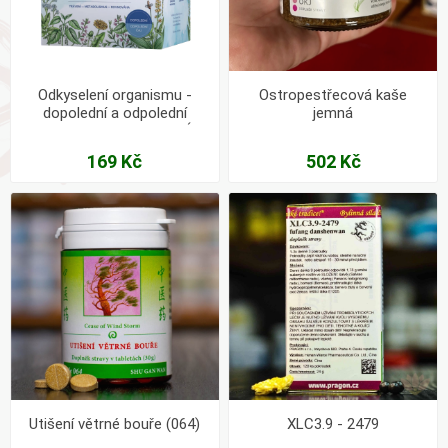
Odkyselení organismu -
Ostropestřecová kaše
dopolední a odpolední
jemná
bylinný čaj PORCOVANÝ
169 Kč
502 Kč
Utišení větrné bouře (064)
XLC3.9 - 2479