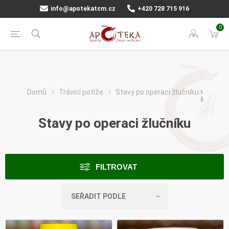
info@apotekatcm.cz
+420 728 715 916
0
Domů
Trávicí potíže
Stavy po operaci žlučníku
Stavy po operaci žlučníku
FILTROVAT