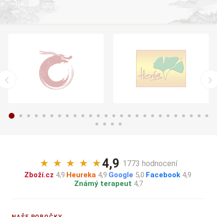
4,9
★
★
★
★
★
· 1773 hodnocení
Zboží.cz
4,9
·
Heureka
4,9
·
Google
5,0
·
Facebook
4,9
·
Známý terapeut
4,7