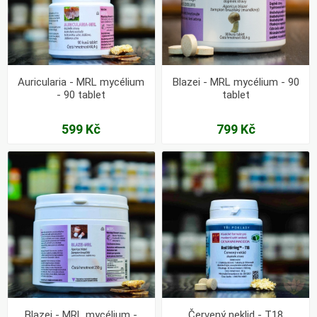
Auricularia - MRL mycélium
Blazei - MRL mycélium - 90
- 90 tablet
tablet
599 Kč
799 Kč
Blazei - MRL mycélium -
Červený neklid - T18