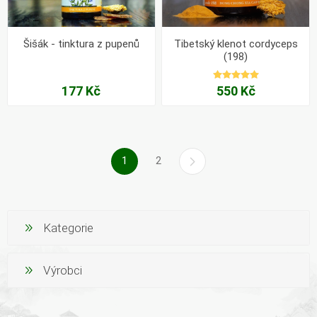
Šišák - tinktura z pupenů
Tibetský klenot cordyceps
(198)
177 Kč
550 Kč
1
2
Kategorie
Výrobci