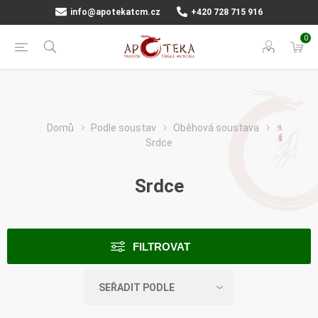
info@apotekatcm.cz
+420 728 715 916
0
Domů
Podle soustav
Oběhová soustava
Srdce
Srdce
FILTROVAT