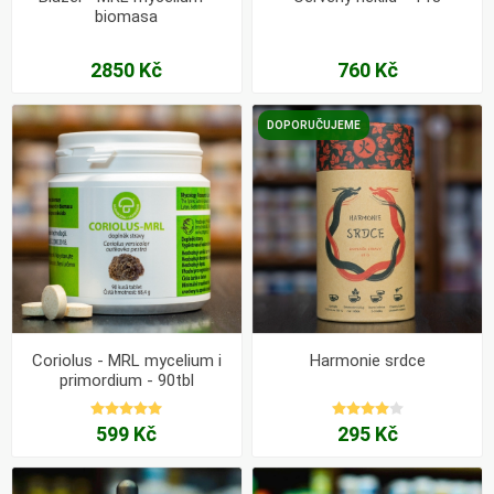
biomasa
2850 Kč
760 Kč
DOPORUČUJEME
Coriolus - MRL mycelium i
Harmonie srdce
primordium - 90tbl
599 Kč
295 Kč