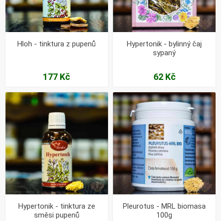
Hloh - tinktura z pupenů
Hypertonik - bylinný čaj
sypaný
177 Kč
62 Kč
Hypertonik - tinktura ze
Pleurotus - MRL biomasa
směsi pupenů
100g