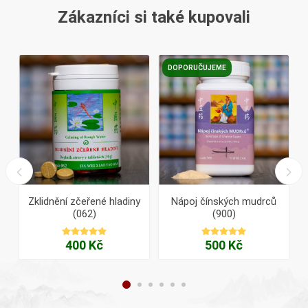
Zákazníci si také kupovali
DOPORUČUJEME
o
Zklidnění zčeřené hladiny
Nápoj čínských mudrců
(062)
(900)
400 Kč
500 Kč