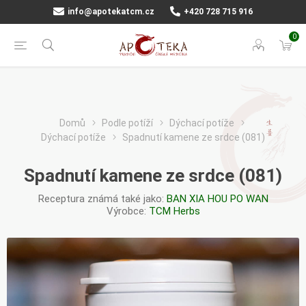
info@apotekatcm.cz
+420 728 715 916
0
Domů
Podle potíží
Dýchací potíže
Dýchací potíže
Spadnutí kamene ze srdce (081)
Spadnutí kamene ze srdce (081)
Receptura známá také jako:
BAN XIA HOU PO WAN
Výrobce:
TCM Herbs