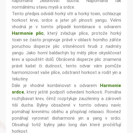
napomáhá zklidňovat ducha. Napomáhá tak
normálnímu stavu mysli a srdce.
Tento předpis odvádí horký vítr a horký toxin, ochlazuje
horkost krve, srdce a jater při plnosti yangu. Velmi
vhodná je v tomto případě kombinace s odvarem
Harmonie plic
, který zvlažuje plíce, protože horký
toxin se často projevuje právě v oblasti horního zářiče
poruchou disperze plic stísněnosti hrudi z nadmíry
yangu. Jako horní baldachýn by měly plíce okysličovat
krev a spouštět dolů. Obrácená disperze plic znamená
právě kašel či dušnost, tento odvar vám pomůže
harmonizovat vaše plíce, odstranit horkost a rodit yin a
tekutiny.
Dále je vhodné kombinovat s odvarem
Harmonie
srdce
, který ještě podpoří odvedení horkosti. Pomáha
rozhýbavat krev, čímž rozptyluje zauzleniny a zároveň
tiší ducha. Byliny obsažené v tomto odvaru navíc
pomáhají krevnímu oběhu a přispívají relaxaci. Rovnež
ponáhají vyrovnat disharmonii yin a yang v srdci.
Obsahují totiž byliny jako long dan které pročišťují
horkost.