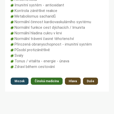
◉
Imunitní systém - antioxidant
◉
Kontrola zánětlivé reakce
◉
Metabolismus sacharidů
◉
Normální činnost kardiovaskulárního systému
◉
Normální funkce cest dýchacích / Imunita
◉
Normální hladina cukru v krvi
◉
Normální trávení časné těhotenství
◉
Přirozená obranyschopnost - imunitní systém
◉
Působí protizánětlivě
◉
Svaly
◉
Tonus / vitalita - energie - únava
◉
Zdraví během cestování
Mozek
Čínská medicína
Hlava
Duše