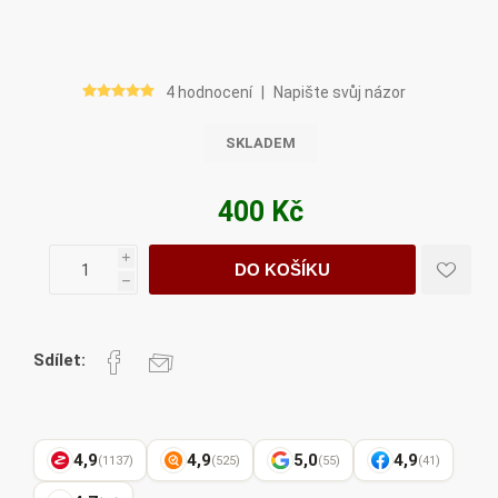
4 hodnocení
|
Napište svůj názor
SKLADEM
400 Kč
i
DO KOŠÍKU
h
Sdílet:
4,9
4,9
5,0
4,9
(1137)
(525)
(55)
(41)