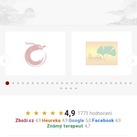
4,9
★
★
★
★
★
· 1773 hodnocení
Zboží.cz
4,9
·
Heureka
4,9
·
Google
5,0
·
Facebook
4,9
·
Známý terapeut
4,7