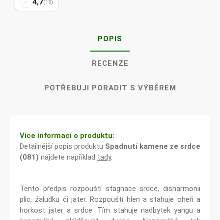
4,7
(15)
POPIS
RECENZE
POTŘEBUJI PORADIT S VÝBĚREM
Více informací o produktu:
Detailnější popis produktu
Spadnutí kamene ze srdce
(081)
najdete například
tady
.
Tento předpis rozpouští stagnace srdce, disharmonii
plic, žaludku či jater. Rozpouští hlen a stahuje oheň a
horkost jater a srdce. Tím stahuje nadbytek yangu a