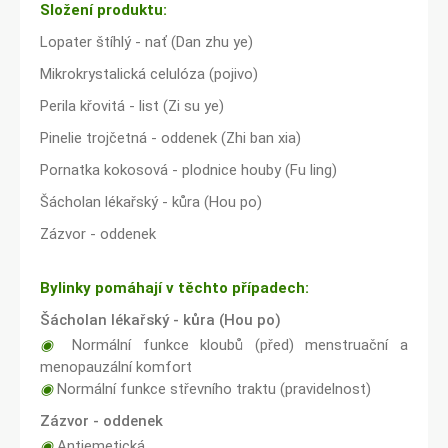
Složení produktu:
Lopater štíhlý - nať (Dan zhu ye)
Mikrokrystalická celulóza (pojivo)
Perila křovitá - list (Zi su ye)
Pinelie trojčetná - oddenek (Zhi ban xia)
Pornatka kokosová - plodnice houby (Fu ling)
Šácholan lékařský - kůra (Hou po)
Zázvor - oddenek
Bylinky pomáhají v těchto případech:
Šácholan lékařský - kůra (Hou po)
◉
Normální funkce kloubů (před) menstruační a
menopauzální komfort
◉
Normální funkce střevního traktu (pravidelnost)
Zázvor - oddenek
◉
Antiemetická