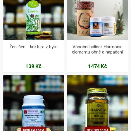
Žen-šen - tinktura z bylin
Vánoční balíček Harmonie
elementu ohně a napadení
chladným větrem.
139 Kč
1474 Kč
NENÍ SKLADEM
NENÍ SKLADEM