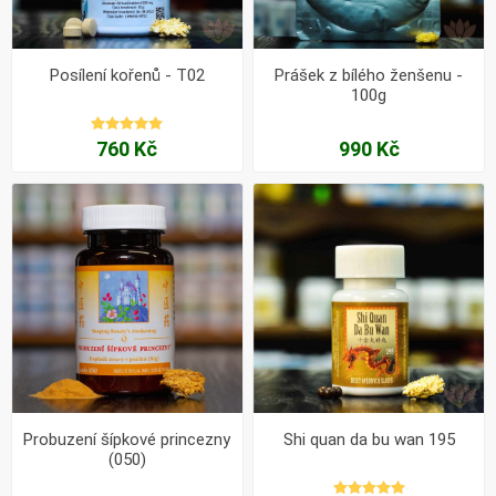
Posílení kořenů - T02
Prášek z bílého ženšenu -
100g
760 Kč
990 Kč
Probuzení šípkové princezny
Shi quan da bu wan 195
(050)