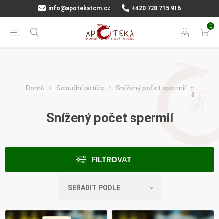
info@apotekatcm.cz
+420 728 715 916
0
Domů
Sexuální potíže
Snížený počet spermií
Snížený počet spermií
FILTROVAT