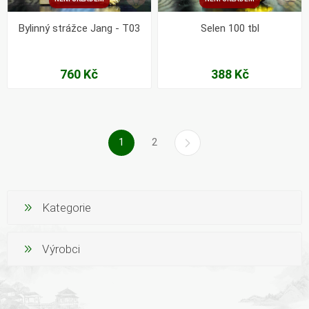
Bylinný strážce Jang - T03
Selen 100 tbl
760 Kč
388 Kč
1
2
Kategorie
Výrobci