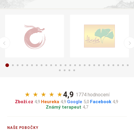
4,9
★
★
★
★
★
· 1774 hodnocení
Zboží.cz
4,9
·
Heureka
4,9
·
Google
5,0
·
Facebook
4,9
·
Známý terapeut
4,7
NAŠE POBOČKY