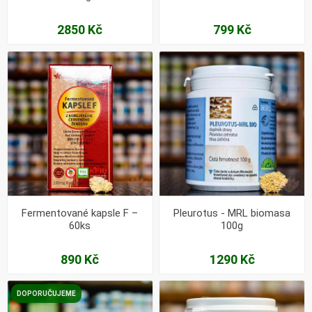
2850 Kč
799 Kč
Fermentované kapsle F –
Pleurotus - MRL biomasa
60ks
100g
890 Kč
1290 Kč
DOPORUČUJEME