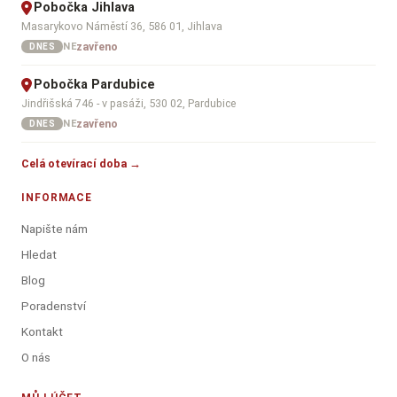
Pobočka Jihlava
Masarykovo Náměstí 36, 586 01, Jihlava
zavřeno
NE
DNES
Pobočka Pardubice
Jindřišská 746 - v pasáži, 530 02, Pardubice
zavřeno
NE
DNES
Celá otevírací doba →
INFORMACE
Napište nám
Hledat
Blog
Poradenství
Kontakt
O nás