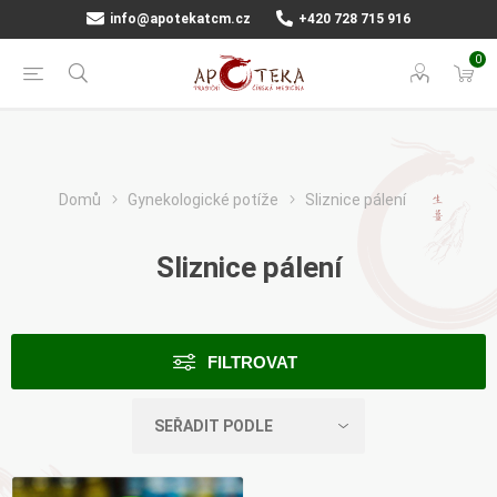
info@apotekatcm.cz
+420 728 715 916
0
Domů
Gynekologické potíže
Sliznice pálení
Sliznice pálení
FILTROVAT