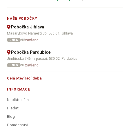
NAŠE POBOČKY
Pobočka Jihlava
Masarykovo Náměstí 36, 586 01, Jihlava
zavřeno
NE
DNES
Pobočka Pardubice
Jindřišská 746 - v pasáži, 530 02, Pardubice
zavřeno
NE
DNES
Celá otevírací doba →
INFORMACE
Napište nám
Hledat
Blog
Poradenství