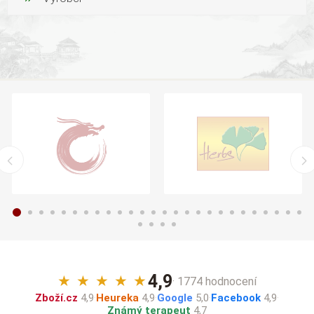
4,9
★
★
★
★
★
· 1774 hodnocení
Zboží.cz
4,9
·
Heureka
4,9
·
Google
5,0
·
Facebook
4,9
·
Známý terapeut
4,7