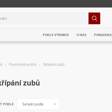
PODLE VÝROBCE
O NÁS
PORADENS
mů
Psychické potíže
Skřípání zubů
MRL
TCM
Pragon
Sinecura
Bohemia
křípání zubů
T PODLE
Royal
Dědek
Elixirs & Co
Cereus