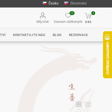
Česko
Slovensko
(0)
0
Můj účet
Seznam oblíbených
0 Kč
TVÍ
KONTAKTUJTE NÁS
BLOG
REZERVACE
Solgar
MycoMedica
Serafin –
byliny s.r.o.
Energy
EVEREST
Henan Wanxi