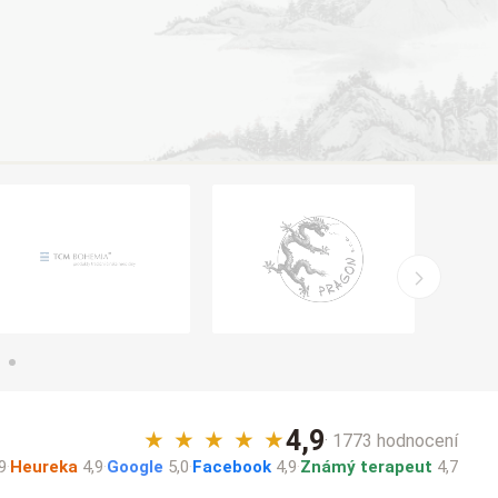
4,9
★
★
★
★
★
· 1773 hodnocení
9
·
Heureka
4,9
·
Google
5,0
·
Facebook
4,9
·
Známý terapeut
4,7