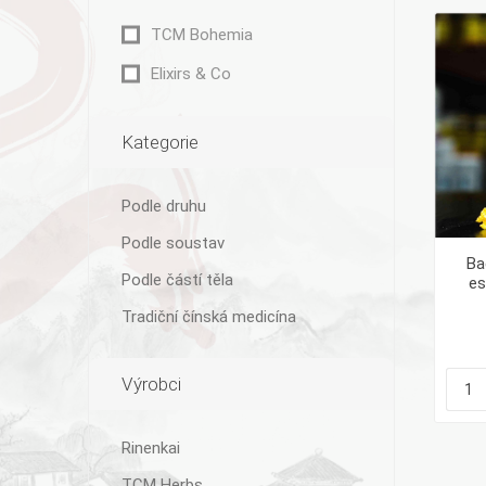
TCM Bohemia
Elixirs & Co
Bylinky TČM
G&G
Ecce Vita
Kategorie
Vitamins
s.r.o.
Podle druhu
Podle soustav
Ba
Podle částí těla
es
Ostatní
Tradiční čínská medicína
Výrobci
Rinenkai
TCM Herbs