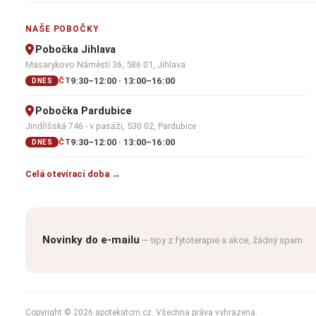
NAŠE POBOČKY
Pobočka Jihlava
Masarykovo Náměstí 36, 586 01, Jihlava
9:30–12:00 · 13:00–16:00
ČT
DNES
Pobočka Pardubice
Jindřišská 746 - v pasáži, 530 02, Pardubice
9:30–12:00 · 13:00–16:00
ČT
DNES
Celá otevírací doba →
Novinky do e-mailu
— tipy z fytoterapie a akce, žádný spam
Copyright © 2026 apotekatcm.cz. Všechna práva vyhrazena.