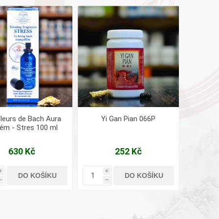
AYURVEDA
Health Link
Mattisson
JACK N JILL
leurs de Bach Aura
Yi Gan Pian 066P
ém - Stres 100 ml
630 Kč
252 Kč
i
i
DO KOŠÍKU
DO KOŠÍKU
h
h