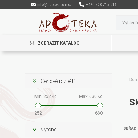
info@apotekatcm.cz
+420 728 715 916
ZOBRAZIT KATALOG
Do
Cenové rozpětí
Rinenkai
TCM Herbs
Maciocia
Min:
252 Kč
Max:
630 Kč
S
252
630
SEŘADI
Výrobci
Cannaderm
Henep
Organic India