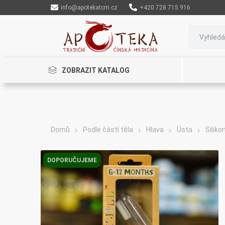
info@apotekatcm.cz
+420 728 715 916
ZOBRAZIT KATALOG
Domů
Podle částí těla
Hlava
Ústa
Siliko
Rinenkai
TCM Herbs
Maciocia
DOPORUČUJEME
Cannaderm
Henep
Organic India