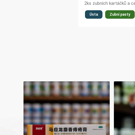
2ks zubních kartáčků a c
Ústa
Zubní pasty