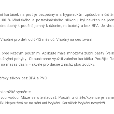
zubní kartáček na prst je bezpečným a hygienickým způsobem čiště
100 % lékařského a potravinářského silikonu, byl navržen na jedn
ednoduchý k použití, jemný k dásním, netoxický a bez BPA. Je vhodn
 Vhodné pro děti od 6-12 měsíců. Vhodný na cestování.
k před každým použitím. Aplikujte malé množství zubní pasty (velik
uživými pohyby. Oboustranné využití zubního kartáčku: Použijte "
t na masáž dásní – skvělé pro dásně z nichž jdou zoubky.
ářský silikon, bez BPA a PVC
í okamžitě vyměnte.
vou vodou. Může se sterilizovat. Použití u dítěte/kojence je sam
ík! Nepoužívá se na sání ani žvýkání. Kartáček žvýkání nevydrží.