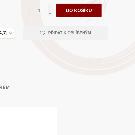
AYURVEDA
i
DO KOŠÍKU
h
4,7
PŘIDAT K OBLÍBENÝM
(15)
Health Link
Mattisson
JACK N JILL
ĚREM