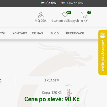
Česko
Slovensko
(0)
0
Můj účet
Seznam oblíbených
0 Kč
TVÍ
KONTAKTUJTE NÁS
BLOG
REZERVACE
Solgar
MycoMedica
Serafin –
byliny s.r.o.
t
SKLADEM
Cena:
120 Kč
Cena po slevě:
90 Kč
Energy
EVEREST
Henan Wanxi