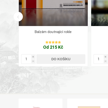
l
Balzám doutnající rokle
Od 215 Kč
i
i
DO KOŠÍKU
h
h