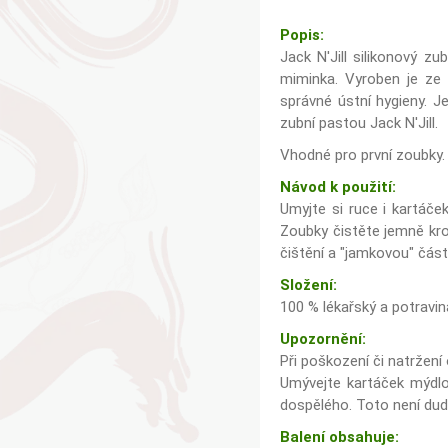
Popis:
Jack N'Jill silikonový 
miminka. Vyroben je ze 
správné ústní hygieny. J
zubní pastou Jack N'Jill.
Vhodné pro první zoubky.
Návod k použití:
Umyjte si ruce i kartáče
Zoubky čistěte jemně kro
čištění a "jamkovou" čás
Složení:
100 % lékařský a potravin
Upozornění:
Při poškození či natržen
Umývejte kartáček mýdlo
dospělého. Toto není dudl
Balení obsahuje: