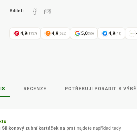
Pharma
kořenář
Sdílet:
4,9
4,9
5,0
4,9
(1137)
(525)
(55)
(41)
Lavylites
Bylinné
Lakshmi-
Korejský
kapky
Narayan
ženšen
IS
RECENZE
POTŘEBUJI PORADIT S VÝB
ktu:
u
Silikonový zubní kartáček na prst
najdete například
tady
.