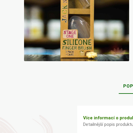
Bylinky TČM
G&G
Ecce Vita
Vitamins
s.r.o.
Ostatní
POP
Více informací o produ
Detailnější popis produkt