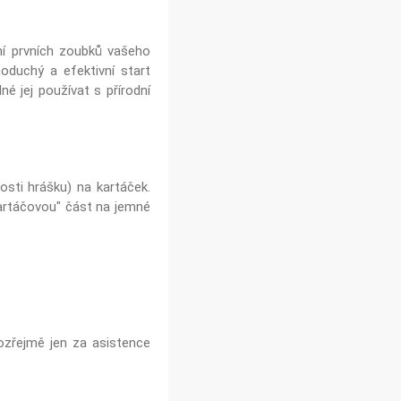
ní prvních zoubků vašeho
oduchý a efektivní start
é jej používat s přírodní
osti hrášku) na kartáček.
kartáčovou" část na jemné
ozřejmě jen za asistence