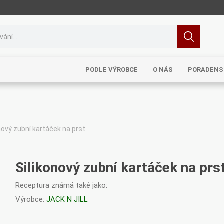
PODLE VÝROBCE
O NÁS
PORADENS
nový zubní kartáček na prst
MRL
TCM
Pragon
Sinecura
Bohemia
Silikonový zubní kartáček na prs
Receptura známá také jako:
Výrobce:
JACK N JILL
Royal
Dědek
Elixirs & Co
Cereus