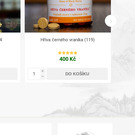
4
Hříva černého vraníka (119)
400 Kč
i
i
DO KOŠÍKU
h
h