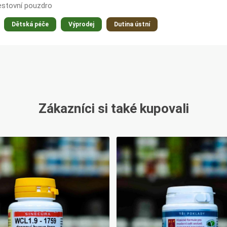
estovní pouzdro
Dětská péče
Výprodej
Dutina ústní
Zákazníci si také kupovali