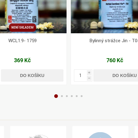
NENÍ SKLADEM
WCL1.9- 1759
Bylinný strážce Jin - T0
369 Kč
760 Kč
i
DO KOŠÍKU
DO KOŠÍKU
h