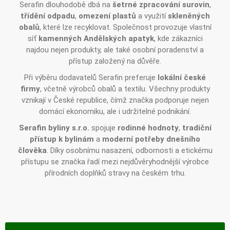
Serafin dlouhodobě dbá na
šetrné zpracování surovin
,
třídění odpadu
,
omezení plastů
a využití
skleněných
obalů
, které lze recyklovat. Společnost provozuje vlastní
síť
kamenných Andělských apatyk
, kde zákazníci
najdou nejen produkty, ale také osobní poradenství a
přístup založený na důvěře.
Při výběru dodavatelů Serafin preferuje
lokální české
firmy
, včetně výrobců obalů a textilu. Všechny produkty
vznikají v České republice, čímž značka podporuje nejen
domácí ekonomiku, ale i udržitelné podnikání.
Serafin byliny s.r.o.
spojuje
rodinné hodnoty
,
tradiční
přístup k bylinám
a
moderní potřeby dnešního
člověka
. Díky osobnímu nasazení, odbornosti a etickému
přístupu se značka řadí mezi nejdůvěryhodnější výrobce
přírodních doplňků stravy na českém trhu.