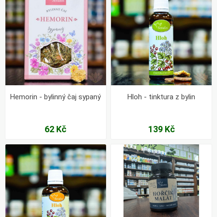
Hemorin - bylinný čaj sypaný
Hloh - tinktura z bylin
62 Kč
139 Kč