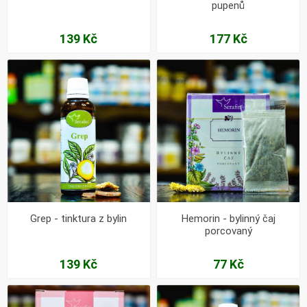
pupenů
139 Kč
177 Kč
Grep - tinktura z bylin
Hemorin - bylinný čaj
porcovaný
139 Kč
77 Kč