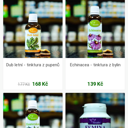
Dub letní - tinktura z pupenů
Echinacea - tinktura z bylin
168 Kč
139 Kč
177 Kč