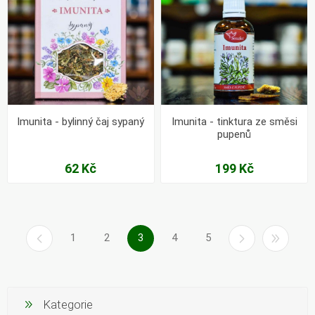
Imunita - bylinný čaj sypaný
Imunita - tinktura ze směsi
pupenů
62 Kč
199 Kč
1
2
3
4
5
Kategorie