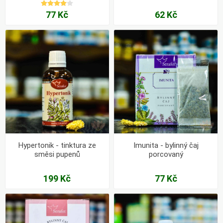
77 Kč
62 Kč
Hypertonik - tinktura ze
Imunita - bylinný čaj
směsi pupenů
porcovaný
199 Kč
77 Kč