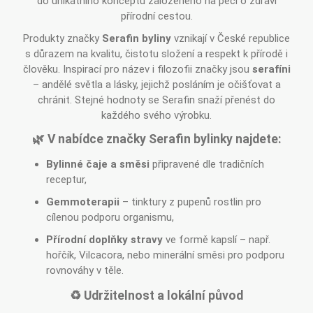
do unikátního konceptu založeného na péči o zdraví
přírodní cestou.
Produkty značky
Serafin byliny
vznikají v České republice
s důrazem na kvalitu, čistotu složení a respekt k přírodě i
člověku. Inspirací pro název i filozofii značky jsou
serafíni
– andělé světla a lásky, jejichž posláním je očišťovat a
chránit. Stejné hodnoty se Serafin snaží přenést do
každého svého výrobku.
🌿 V nabídce značky Serafin bylinky najdete:
Bylinné čaje a směsi
připravené dle tradičních
receptur,
Gemmoterapii
– tinktury z pupenů rostlin pro
cílenou podporu organismu,
Přírodní doplňky stravy
ve formě kapslí – např.
hořčík, Vilcacora, nebo minerální směsi pro podporu
rovnováhy v těle.
♻️ Udržitelnost a lokální původ