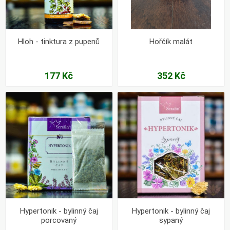
Hloh - tinktura z pupenů
Hořčík malát
177 Kč
352 Kč
Hypertonik - bylinný čaj
Hypertonik - bylinný čaj
porcovaný
sypaný