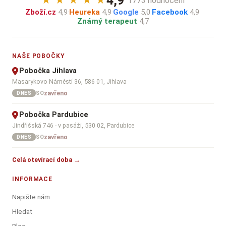
4,9
★
★
★
★
★
· 1773 hodnocení
Zboží.cz
4,9
·
Heureka
4,9
·
Google
5,0
·
Facebook
4,9
·
Známý terapeut
4,7
NAŠE POBOČKY
Pobočka Jihlava
Masarykovo Náměstí 36, 586 01, Jihlava
zavřeno
SO
DNES
Pobočka Pardubice
Jindřišská 746 - v pasáži, 530 02, Pardubice
zavřeno
SO
DNES
Celá otevírací doba →
INFORMACE
Napište nám
Hledat