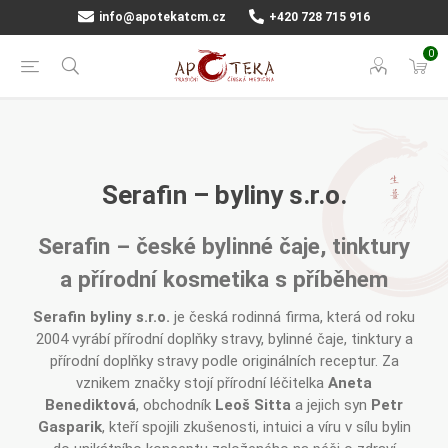
info@apotekatcm.cz
+420 728 715 916
0
Serafin – byliny s.r.o.
Serafin – české bylinné čaje, tinktury
a přírodní kosmetika s příběhem
Serafin byliny s.r.o.
je česká rodinná firma, která od roku
2004 vyrábí přírodní doplňky stravy, bylinné čaje, tinktury a
přírodní doplňky stravy podle originálních receptur. Za
vznikem značky stojí přírodní léčitelka
Aneta
Benediktová
, obchodník
Leoš Sitta
a jejich syn
Petr
Gasparik
, kteří spojili zkušenosti, intuici a víru v sílu bylin