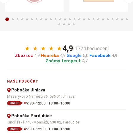
4,9
★
★
★
★
★
· 1774 hodnocení
Zboží.cz
4,9
·
Heureka
4,9
·
Google
5,0
·
Facebook
4,9
·
Známý terapeut
4,7
NAŠE POBOČKY
Pobočka Jihlava
Masarykovo Náměstí 36, 586 01, Jihlava
9:30–12:00 · 13:00–16:00
PO
DNES
Pobočka Pardubice
Jindřišská 746 - v pasáži, 530 02, Pardubice
9:30–12:00 · 13:00–16:00
PO
DNES