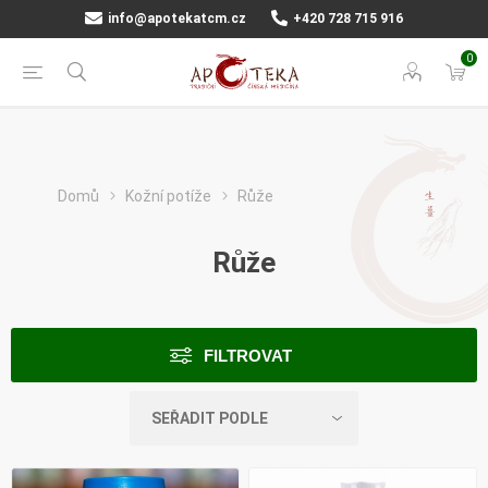
info@apotekatcm.cz
+420 728 715 916
0
Domů
Kožní potíže
Růže
Růže
FILTROVAT