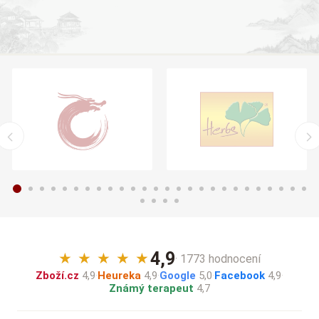
4,9
★
★
★
★
★
· 1773 hodnocení
Zboží.cz
4,9
·
Heureka
4,9
·
Google
5,0
·
Facebook
4,9
·
Známý terapeut
4,7