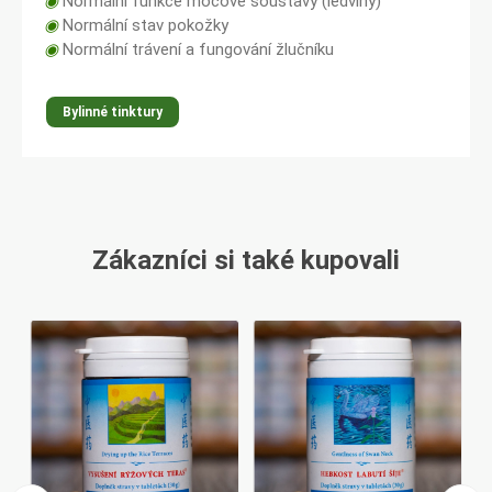
◉
Normální funkce močové soustavy (ledviny)
◉
Normální stav pokožky
◉
Normální trávení a fungování žlučníku
Bylinné tinktury
Zákazníci si také kupovali