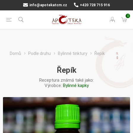
info@apotekatcm.cz
+420 728 715 916
0
Domů
Podle druhu
Bylinné tinktury
Řepík
Řepík
Receptura známá také jako:
Výrobce:
Bylinné kapky