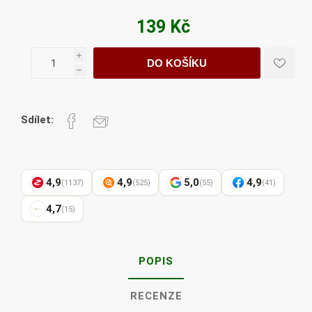
139 Kč
i
DO KOŠÍKU
h
Sdílet:
4,9
4,9
5,0
4,9
(1137)
(525)
(55)
(41)
4,7
(15)
POPIS
RECENZE