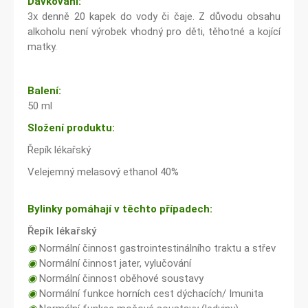
Dávkování:
3x denně 20 kapek do vody či čaje. Z důvodu obsahu
alkoholu není výrobek vhodný pro děti, těhotné a kojící
matky.
Balení:
50 ml
Složení produktu:
Řepík lékařský
Velejemný melasový ethanol 40%
Bylinky pomáhají v těchto případech:
Řepík lékařský
◉
Normální činnost gastrointestinálního traktu a střev
◉
Normální činnost jater, vylučování
◉
Normální činnost oběhové soustavy
◉
Normální funkce horních cest dýchacích/ Imunita