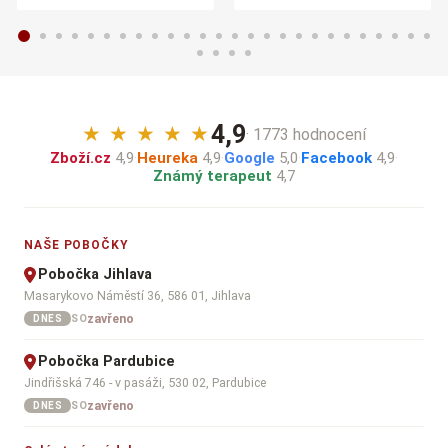
4,9
★
★
★
★
★
· 1773 hodnocení
Zboží.cz
4,9
·
Heureka
4,9
·
Google
5,0
·
Facebook
4,9
·
Známý terapeut
4,7
NAŠE POBOČKY
Pobočka Jihlava
Masarykovo Náměstí 36, 586 01, Jihlava
zavřeno
SO
DNES
Pobočka Pardubice
Jindřišská 746 - v pasáži, 530 02, Pardubice
zavřeno
SO
DNES