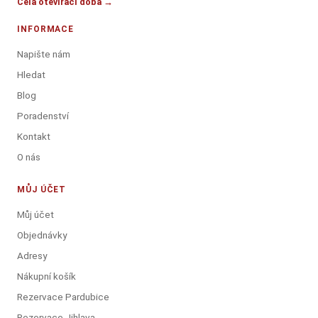
Celá otevírací doba →
INFORMACE
Napište nám
Hledat
Blog
Poradenství
Kontakt
O nás
MŮJ ÚČET
Můj účet
Objednávky
Adresy
Nákupní košík
Rezervace Pardubice
Rezervace Jihlava