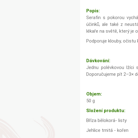
Popis:
Serafin s pokorou vycház
účinků, ale také z neust
lékaře na světě, který je 
Podporuje klouby, očistu 
Dávkování:
Jednu polévkovou lžíci
Doporučujeme pít 2–3× d
Objem:
50 g
Složení produktu:
Bříza bělokorá- listy
Jehlice trnitá - kořen