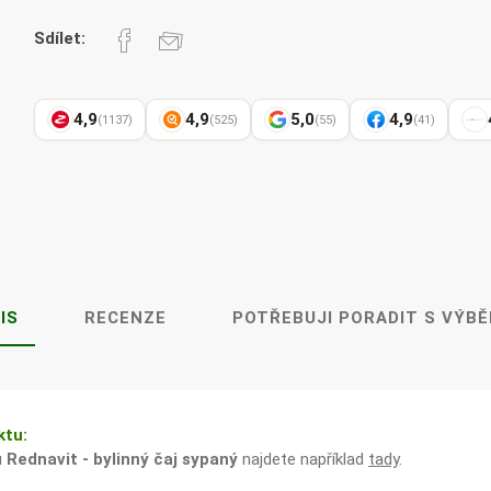
Pharma
kořenář
Sdílet:
4,9
4,9
5,0
4,9
(1137)
(525)
(55)
(41)
Lavylites
Bylinné
Lakshmi-
Korejský
kapky
Narayan
ženšen
IS
RECENZE
POTŘEBUJI PORADIT S VÝB
ktu:
u
Rednavit - bylinný čaj sypaný
najdete například
tady
.