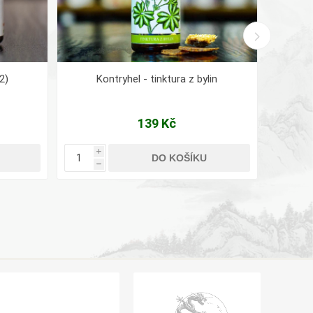
2)
Kontryhel - tinktura z bylin
139 Kč
i
i
DO KOŠÍKU
h
h