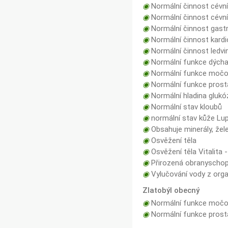
◉
Normální činnost cévn
◉
Normální činnost cévn
◉
Normální činnost gastro
◉
Normální činnost kard
◉
Normální činnost ledvin
◉
Normální funkce dých
◉
Normální funkce močov
◉
Normální funkce prost
◉
Normální hladina glukóz
◉
Normální stav kloubů
◉
normální stav kůže Lup
◉
Obsahuje minerály, žel
◉
Osvěžení těla
◉
Osvěžení těla Vitalita -
◉
Přirozená obranyschop
◉
Vylučování vody z org
Zlatobýl obecný
◉
Normální funkce močo
◉
Normální funkce prost