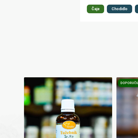
Čaje
Chodidlo
DOPORUČU