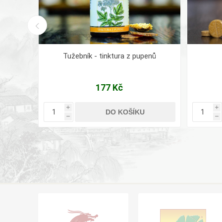
Tužebník - tinktura z pupenů
177 Kč
i
i
DO KOŠÍKU
h
h