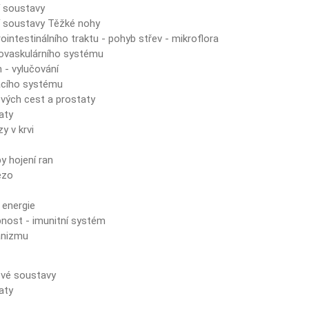
í soustavy
í soustavy Těžké nohy
intestinálního traktu - pohyb střev - mikroflora
iovaskulárního systému
 - vylučování
acího systému
ých cest a prostaty
aty
y v krvi
y hojení ran
ezo
 energie
nost - imunitní systém
anizmu
vé soustavy
aty