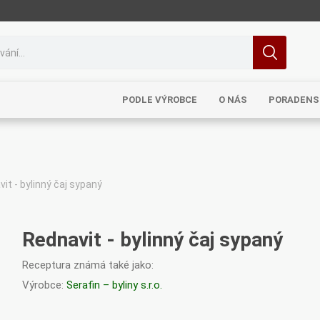
PODLE VÝROBCE
O NÁS
PORADENS
it - bylinný čaj sypaný
MRL
TCM
Pragon
Sinecura
Bohemia
Rednavit - bylinný čaj sypaný
Receptura známá také jako:
Výrobce:
Serafin – byliny s.r.o.
Royal
Dědek
Elixirs & Co
Cereus