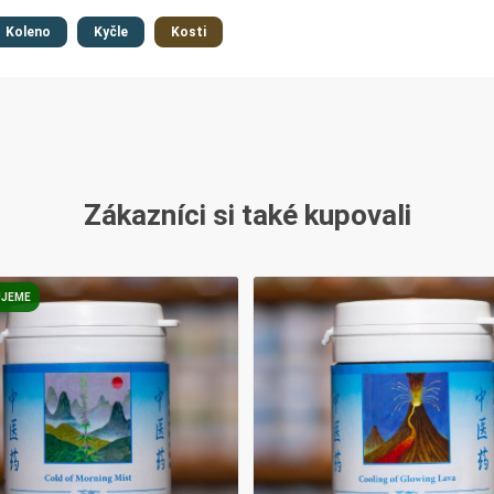
Koleno
Kyčle
Kosti
Zákazníci si také kupovali
JEME