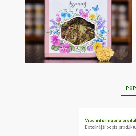
Bylinky TČM
G&G
Ecce Vita
Vitamins
s.r.o.
Ostatní
POP
Více informací o produ
Detailnější popis produkt