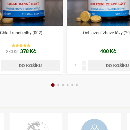
Chlad ranní mlhy (002)
Ochlazení žhavé lávy (20
378 Kč
400 Kč
380 Kč
i
DO KOŠÍKU
DO KOŠÍKU
h