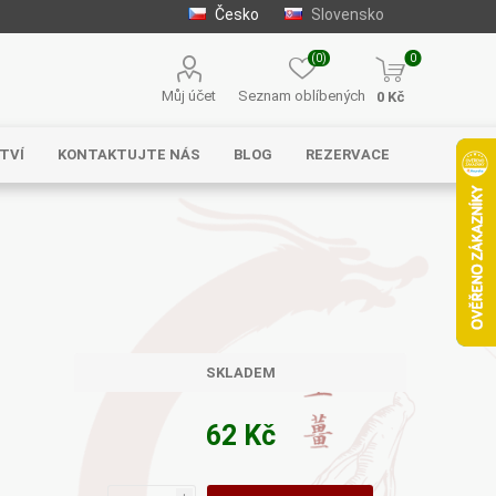
Česko
Slovensko
(0)
0
Můj účet
Seznam oblíbených
0 Kč
TVÍ
KONTAKTUJTE NÁS
BLOG
REZERVACE
Solgar
MycoMedica
Serafin –
byliny s.r.o.
SKLADEM
62 Kč
Energy
EVEREST
Henan Wanxi