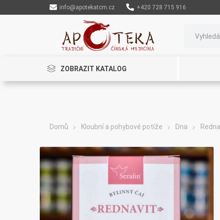
info@apotekatcm.cz
+420 728 715 916
ZOBRAZIT KATALOG
Domů
Kloubní a pohybové potíže
Dna
Rednav
Rinenkai
TCM Herbs
Maciocia
Cannaderm
Henep
Organic India