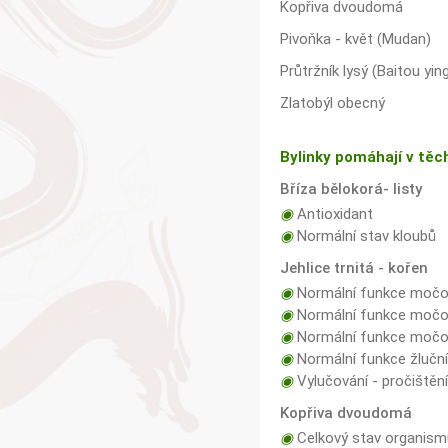
Kopřiva dvoudomá
Pivoňka - květ (Mudan)
Průtržník lysý (Baitou yin
Zlatobýl obecný
Bylinky pomáhají v těc
Bříza bělokorá- listy
◉
Antioxidant
◉
Normální stav kloubů
Jehlice trnitá - kořen
◉
Normální funkce močo
◉
Normální funkce močov
◉
Normální funkce močov
◉
Normální funkce žlučn
◉
Vylučování - pročištění
Kopřiva dvoudomá
◉
Celkový stav organism