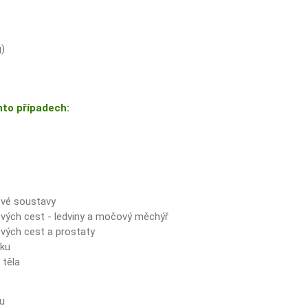
g)
hto případech:
vé soustavy
ých cest - ledviny a močový měchýř
ých cest a prostaty
íku
 těla
u