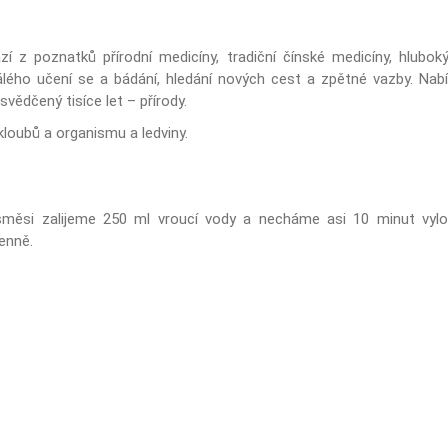
í z poznatků přírodní medicíny, tradiční čínské medicíny, hlubokýc
álého učení se a bádání, hledání nových cest a zpětné vazby. Nabí
osvědčený tisíce let – přírody.
kloubů a organismu a ledviny.
 směsi zalijeme 250 ml vroucí vody a necháme asi 10 minut vyl
enně.