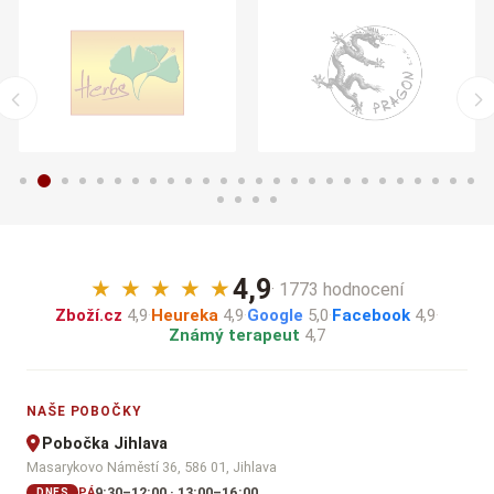
4,9
★
★
★
★
★
· 1773 hodnocení
Zboží.cz
4,9
·
Heureka
4,9
·
Google
5,0
·
Facebook
4,9
·
Známý terapeut
4,7
NAŠE POBOČKY
Pobočka Jihlava
Masarykovo Náměstí 36, 586 01, Jihlava
9:30–12:00 · 13:00–16:00
PÁ
DNES