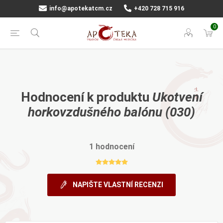
info@apotekatcm.cz
+420 728 715 916
0
Hodnocení k produktu
Ukotvení
horkovzdušného balónu (030)
1 hodnocení
NAPIŠTE VLASTNÍ RECENZI