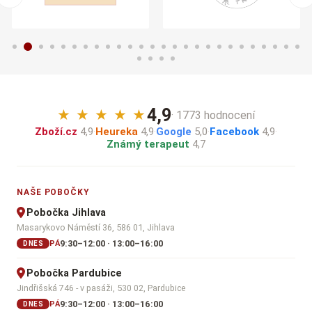
4,9
★
★
★
★
★
· 1773 hodnocení
Zboží.cz
4,9
·
Heureka
4,9
·
Google
5,0
·
Facebook
4,9
·
Známý terapeut
4,7
NAŠE POBOČKY
Pobočka Jihlava
Masarykovo Náměstí 36, 586 01, Jihlava
9:30–12:00 · 13:00–16:00
PÁ
DNES
Pobočka Pardubice
Jindřišská 746 - v pasáži, 530 02, Pardubice
9:30–12:00 · 13:00–16:00
PÁ
DNES