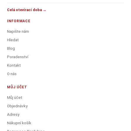
Celá otevírací doba →
INFORMACE
Napište nám
Hledat
Blog
Poradenství
Kontakt
O nás
MŮJ ÚČET
Můj účet
Objednávky
Adresy
Nákupní košík