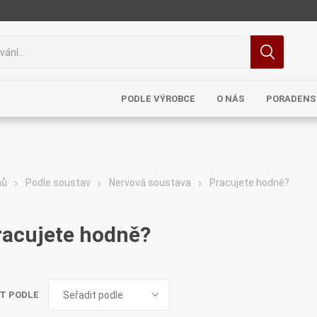
PODLE VÝROBCE
O NÁS
PORADENS
mů
Podle soustav
Nervová soustava
Pracujete hodně?
MRL
TCM
Pragon
Sinecura
Bohemia
racujete hodně?
T PODLE
Royal
Dědek
Elixirs & Co
Cereus