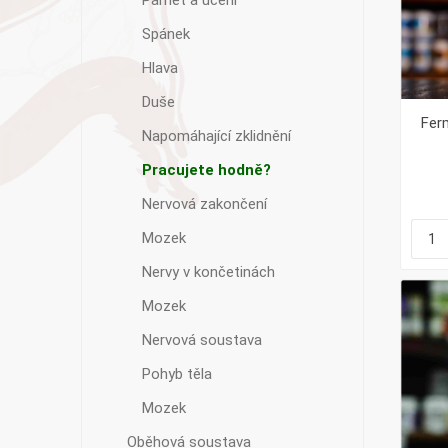
Paměť a učení
Spánek
Hlava
Duše
Fer
Napomáhající zklidnění
Pracujete hodně?
Nervová zakončení
Mozek
Nervy v končetinách
Mozek
Nervová soustava
Pohyb těla
Mozek
Oběhová soustava