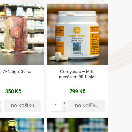
AYURVEDA
Health Link
Mattisson
JACK N JILL
j ZEN 3g x 30 ks
Cordyceps – MRL
mycélium 90 tablet
350 Kč
799 Kč
i
i
DO KOŠÍKU
DO KOŠÍKU
h
h