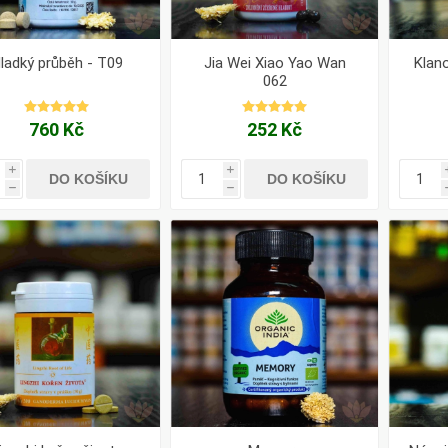
ladký průběh - T09
Jia Wei Xiao Yao Wan
Klano
062
760 Kč
252 Kč
i
i
DO KOŠÍKU
DO KOŠÍKU
h
h