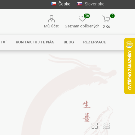
Česko
Slovensko
(0)
0
Můj účet
Seznam oblíbených
0 Kč
TVÍ
KONTAKTUJTE NÁS
BLOG
REZERVACE
Solgar
MycoMedica
Serafin –
byliny s.r.o.
Energy
EVEREST
Henan Wanxi