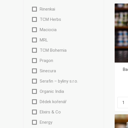
Rinenkai
TCM Herbs
Maciocia
Bylinky TČM
G&G
Ecce Vita
MRL
Vitamins
s.r.o.
TCM Bohemia
Pragon
Ba
Sinecura
Ostatní
Serafin – byliny s.r.o.
Organic India
Dědek kořenář
Elixirs & Co
Energy