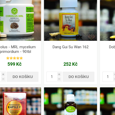
iolus - MRL mycelium
Dang Gui Su Wan 162
Do
 primordium - 90tbl
599 Kč
252 Kč
i
i
DO KOŠÍKU
DO KOŠÍKU
h
h