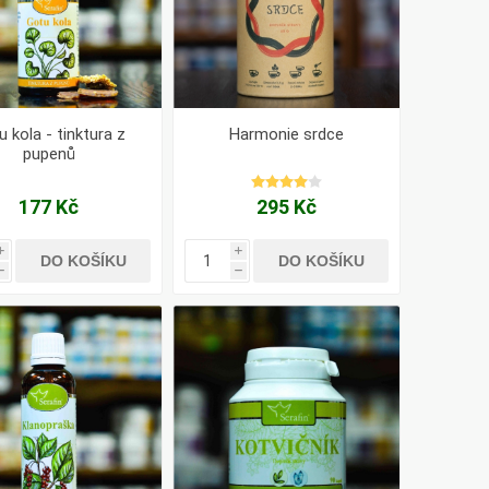
 kola - tinktura z
Harmonie srdce
pupenů
177 Kč
295 Kč
i
i
DO KOŠÍKU
DO KOŠÍKU
h
h