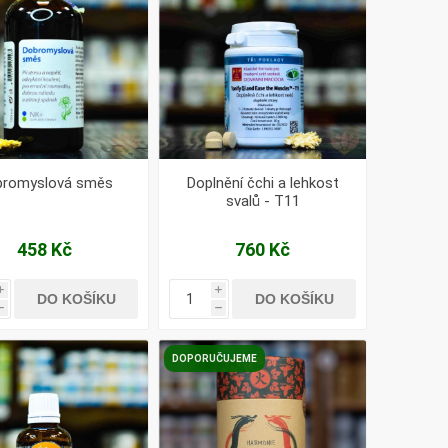
bromyslová směs
Doplnění čchi a lehkost
svalů - T11
458 Kč
760 Kč
i
i
DO KOŠÍKU
DO KOŠÍKU
h
h
DOPORUČUJEME