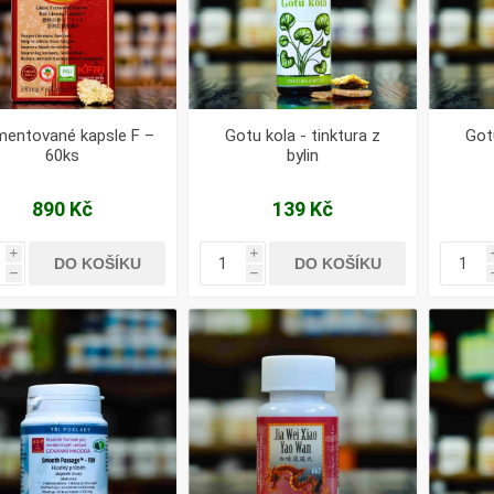
mentované kapsle F –
Gotu kola - tinktura z
Gotu
60ks
bylin
890 Kč
139 Kč
i
i
DO KOŠÍKU
DO KOŠÍKU
h
h