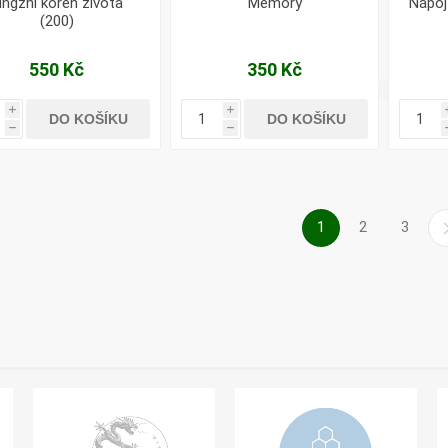
ingzhi kořen života
Memory
Nápoj
(200)
550 Kč
350 Kč
i
i
DO KOŠÍKU
DO KOŠÍKU
h
h
1
2
3