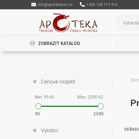
info@apotekatcm.cz
+420 728 715 916
ZOBRAZIT KATALOG
Do
Cenové rozpětí
Rinenkai
TCM Herbs
Maciocia
Min:
99 Kč
Max:
2390 Kč
P
99
2390
SEŘADI
Výrobci
Cannaderm
Henep
Organic India