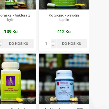
praška - tinktura z
Kotvičník - přírodní
bylin
kapsle
139 Kč
412 Kč
i
i
DO KOŠÍKU
DO KOŠÍKU
h
h