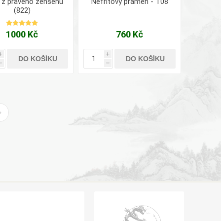
 z pravého ženšenu
Nefritový pramen - T08
(822)
1000 Kč
760 Kč
i
i
DO KOŠÍKU
DO KOŠÍKU
h
h