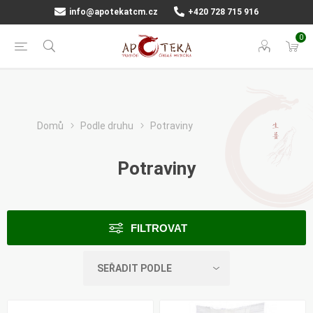
info@apotekatcm.cz
+420 728 715 916
0
Domů
Podle druhu
Potraviny
Potraviny
FILTROVAT