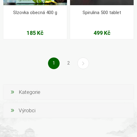
Slzovka obecná 400 g
Spirulina 500 tablet
185 Kč
499 Kč
1
2
Kategorie
Výrobci