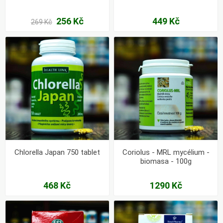
256 Kč
449 Kč
269 Kč
Chlorella Japan 750 tablet
Coriolus - MRL mycélium -
biomasa - 100g
468 Kč
1290 Kč