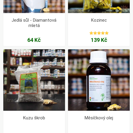
Jedlá sůl - Diamantová
Kozinec
mletá
64 Kč
139 Kč
Kuzu škrob
Měsíčkový olej