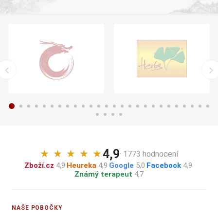
4,9
★
★
★
★
★
· 1773 hodnocení
Zboží.cz
4,9
·
Heureka
4,9
·
Google
5,0
·
Facebook
4,9
·
Známý terapeut
4,7
NAŠE POBOČKY