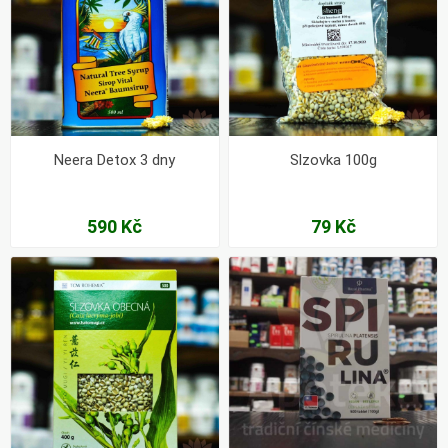
Neera Detox 3 dny
Slzovka 100g
590 Kč
79 Kč