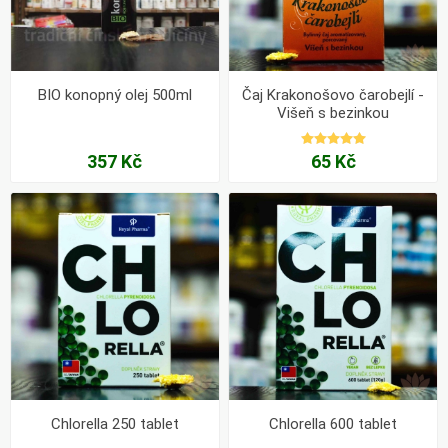
BIO konopný olej 500ml
Čaj Krakonošovo čarobejlí -
Višeň s bezinkou
357 Kč
65 Kč
Chlorella 250 tablet
Chlorella 600 tablet