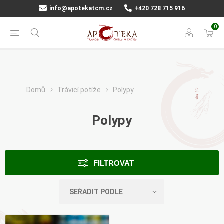
info@apotekatcm.cz
+420 728 715 916
0
Domů
Trávicí potíže
Polypy
Polypy
FILTROVAT