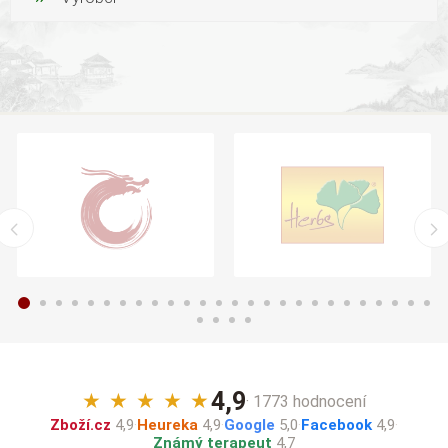
4,9
★
★
★
★
★
· 1773 hodnocení
Zboží.cz
4,9
·
Heureka
4,9
·
Google
5,0
·
Facebook
4,9
·
Známý terapeut
4,7