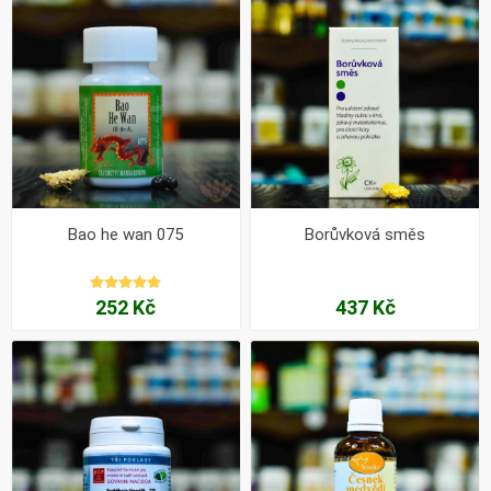
Bao he wan 075
Borůvková směs
252 Kč
437 Kč