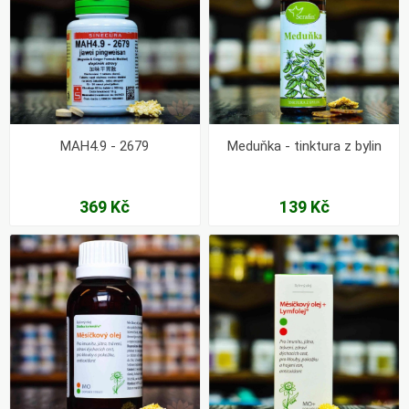
MAH4.9 - 2679
Meduňka - tinktura z bylin
369 Kč
139 Kč