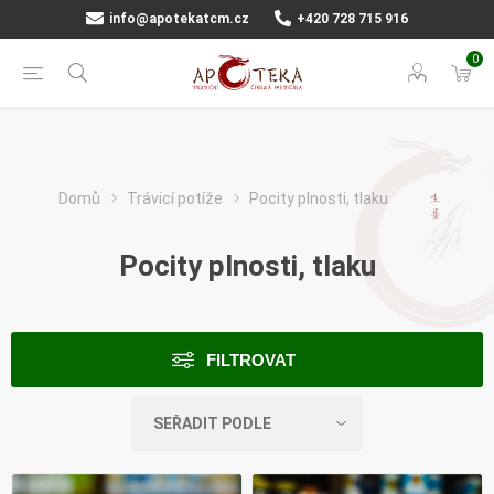
info@apotekatcm.cz
+420 728 715 916
0
Domů
Trávicí potíže
Pocity plnosti, tlaku
Pocity plnosti, tlaku
FILTROVAT