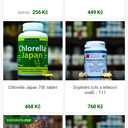
256 Kč
449 Kč
269 Kč
Chlorella Japan 750 tablet
Doplnění čchi a lehkost
svalů - T11
468 Kč
760 Kč
DOPORUČUJEME