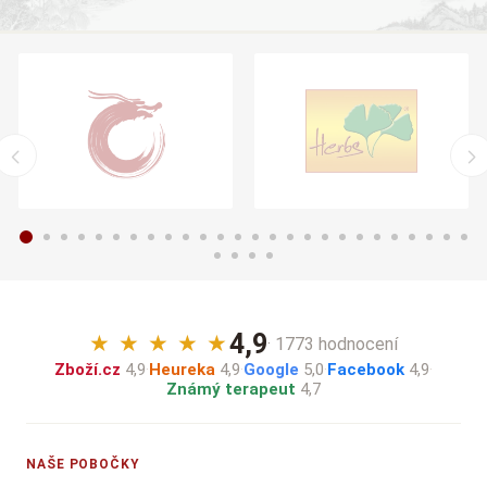
4,9
★
★
★
★
★
· 1773 hodnocení
Zboží.cz
4,9
·
Heureka
4,9
·
Google
5,0
·
Facebook
4,9
·
Známý terapeut
4,7
NAŠE POBOČKY