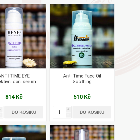
AYURVEDA
Health Link
Mattisson
JACK N JILL
ANTI TIME EYE
Anti Time Face Oil
ektivní oční sérum
Soothing
814 Kč
510 Kč
i
i
DO KOŠÍKU
DO KOŠÍKU
h
h