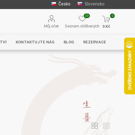
Česko
Slovensko
(0)
0
Můj účet
Seznam oblíbených
0 Kč
TVÍ
KONTAKTUJTE NÁS
BLOG
REZERVACE
Solgar
MycoMedica
Serafin –
byliny s.r.o.
Energy
EVEREST
Henan Wanxi