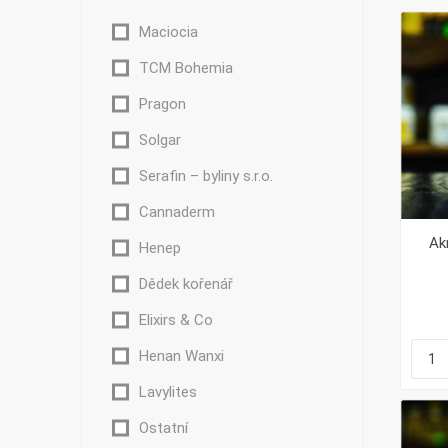
Maciocia
TCM Bohemia
Pragon
Bylinky TČM
G&G
Ecce Vita
Solgar
Vitamins
s.r.o.
Serafin – byliny s.r.o.
Cannaderm
Ak
Henep
Ostatní
Dědek kořenář
Elixirs & Co
Henan Wanxi
Lavylites
Ostatní