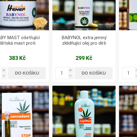
BY MAST ošetřující
BABYNOL extra jemný
dětská mast proti
zklidňující olej pro děti
opruzeninám
383 Kč
299 Kč
i
i
DO KOŠÍKU
DO KOŠÍKU
h
h