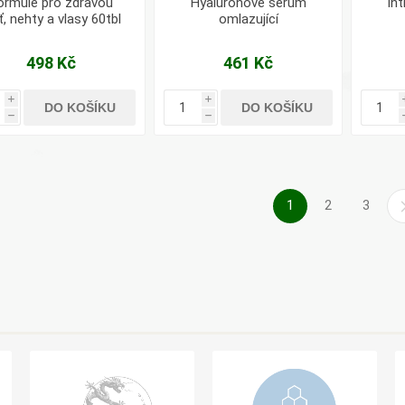
ormule pro zdravou
Hyaluronové sérum
In
ť, nehty a vlasy 60tbl
omlazující
498 Kč
461 Kč
i
i
DO KOŠÍKU
DO KOŠÍKU
h
h
1
2
3