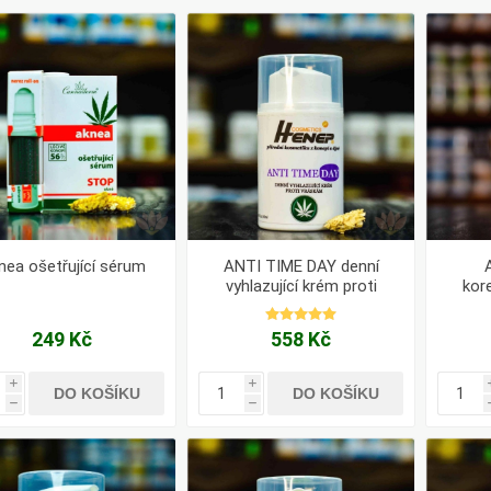
Pharma
kořenář
Lavylites
Bylinné
Lakshmi-
Korejský
kapky
Narayan
ženšen
nea ošetřující sérum
ANTI TIME DAY denní
vyhlazující krém proti
kor
vráskám 50ml
249 Kč
558 Kč
i
i
DO KOŠÍKU
DO KOŠÍKU
h
h