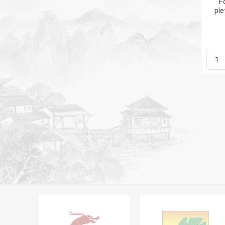
F
ple