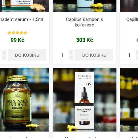
nadent sérum - 1,5ml
Capillus šampon s
Capil
kofeinem
99 Kč
303 Kč
4
i
i
DO KOŠÍKU
DO KOŠÍKU
h
h