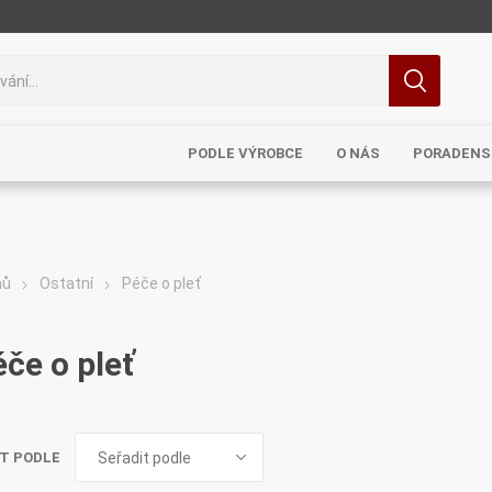
PODLE VÝROBCE
O NÁS
PORADENS
mů
Ostatní
Péče o pleť
MRL
TCM
Pragon
Sinecura
Bohemia
če o pleť
T PODLE
Royal
Dědek
Elixirs & Co
Cereus