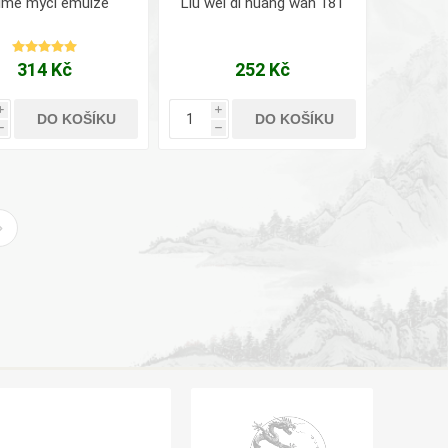
time mycí emulze
Liu wei di huang wan 181
314 Kč
252 Kč
i
i
DO KOŠÍKU
DO KOŠÍKU
h
h