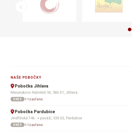
NAŠE POBOČKY
Pobočka Jihlava
Masarykovo Náměstí 36, 586 01, Jihlava
zavřeno
SO
DNES
Pobočka Pardubice
Jindřišská 746 - v pasáži, 530 02, Pardubice
zavřeno
SO
DNES