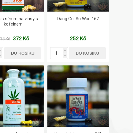
lus sérum na vlasy s
Dang Gui Su Wan 162
kofeinem
372 Kč
252 Kč
13 Kč
i
i
DO KOŠÍKU
DO KOŠÍKU
h
h