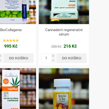
BioCollagenix
Cannadent regenerační
sérum
995 Kč
216 Kč
288 Kč
i
i
DO KOŠÍKU
DO KOŠÍKU
h
h