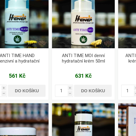
ANTI TIME HAND
ANTI TIME MOI denní
ANTI
tenzivní a hydratační
hydratační krém 50ml
kré
aska na ruce 50ml
561 Kč
631 Kč
i
i
DO KOŠÍKU
DO KOŠÍKU
h
h