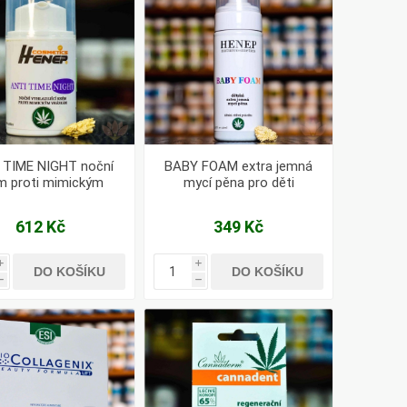
 TIME NIGHT noční
BABY FOAM extra jemná
m proti mimickým
mycí pěna pro děti
vráskám 50ml
612 Kč
349 Kč
i
i
DO KOŠÍKU
DO KOŠÍKU
h
h