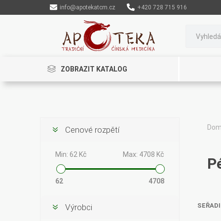
info@apotekatcm.cz
+420 728 715 916
ZOBRAZIT KATALOG
Do
Cenové rozpětí
Rinenkai
TCM Herbs
Maciocia
Min:
62 Kč
Max:
4708 Kč
Pé
62
4708
SEŘADI
Výrobci
Cannaderm
Henep
Organic India