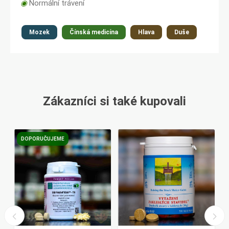
◉
Normální trávení
Mozek
Čínská medicína
Hlava
Duše
Zákazníci si také kupovali
DOPORUČUJEME