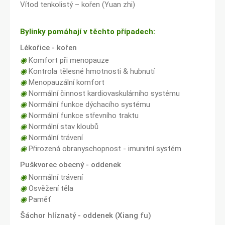
Vítod tenkolistý – kořen (Yuan zhi)
Bylinky pomáhají v těchto případech:
Lékořice - kořen
◉
Komfort při menopauze
◉
Kontrola tělesné hmotnosti & hubnutí
◉
Menopauzální komfort
◉
Normální činnost kardiovaskulárního systému
◉
Normální funkce dýchacího systému
◉
Normální funkce střevního traktu
◉
Normální stav kloubů
◉
Normální trávení
◉
Přirozená obranyschopnost - imunitní systém
Puškvorec obecný - oddenek
◉
Normální trávení
◉
Osvěžení těla
◉
Paměť
Šáchor hlíznatý - oddenek (Xiang fu)