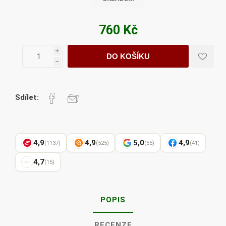
760 Kč
i
DO KOŠÍKU
h
Sdílet:
4,9
4,9
5,0
4,9
(1137)
(525)
(55)
(41)
4,7
(15)
POPIS
RECENZE