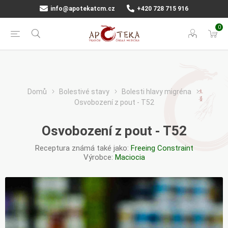
info@apotekatcm.cz
+420 728 715 916
0
Domů
Bolestivé stavy
Bolesti hlavy migréna
Osvobození z pout - T52
Osvobození z pout - T52
Receptura známá také jako:
Freeing Constraint
Výrobce:
Maciocia