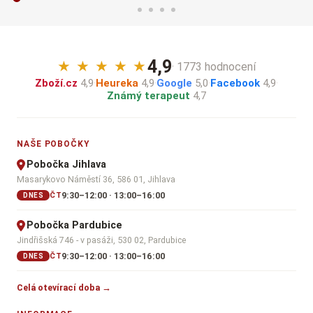
4,9
★
★
★
★
★
· 1773 hodnocení
Zboží.cz
4,9
·
Heureka
4,9
·
Google
5,0
·
Facebook
4,9
·
Známý terapeut
4,7
NAŠE POBOČKY
Pobočka Jihlava
Masarykovo Náměstí 36, 586 01, Jihlava
9:30–12:00 · 13:00–16:00
ČT
DNES
Pobočka Pardubice
Jindřišská 746 - v pasáži, 530 02, Pardubice
9:30–12:00 · 13:00–16:00
ČT
DNES
Celá otevírací doba →