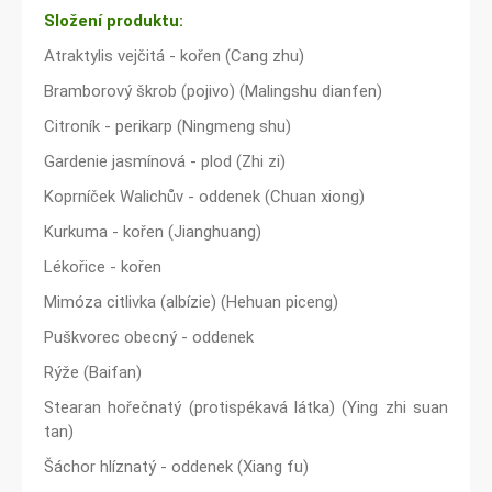
Složení produktu:
Atraktylis vejčitá - kořen (Cang zhu)
Bramborový škrob (pojivo) (Malingshu dianfen)
Citroník - perikarp (Ningmeng shu)
Gardenie jasmínová - plod (Zhi zi)
Koprníček Walichův - oddenek (Chuan xiong)
Kurkuma - kořen (Jianghuang)
Lékořice - kořen
Mimóza citlivka (albízie) (Hehuan piceng)
Puškvorec obecný - oddenek
Rýže (Baifan)
Stearan hořečnatý (protispékavá látka) (Ying zhi suan
tan)
Šáchor hlíznatý - oddenek (Xiang fu)