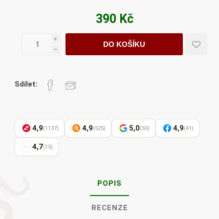
390 Kč
i
DO KOŠÍKU
h
Sdílet:
4,9
4,9
5,0
4,9
(1137)
(525)
(55)
(41)
4,7
(15)
POPIS
RECENZE