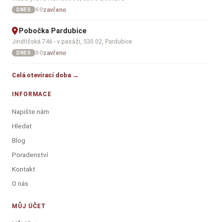
zavřeno
SO
DNES
Pobočka Pardubice
Jindřišská 746 - v pasáži, 530 02, Pardubice
zavřeno
SO
DNES
Celá otevírací doba →
INFORMACE
Napište nám
Hledat
Blog
Poradenství
Kontakt
O nás
MŮJ ÚČET