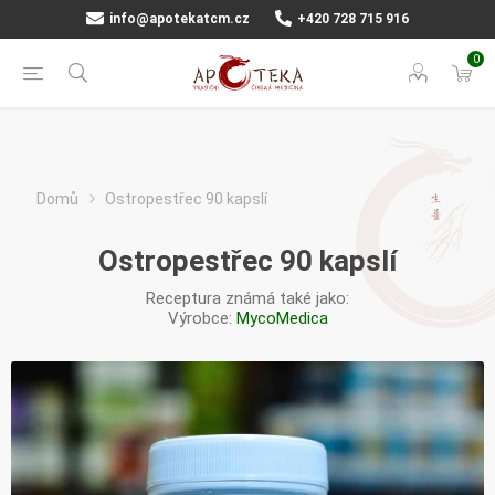
info@apotekatcm.cz
+420 728 715 916
0
Domů
Ostropestřec 90 kapslí
Ostropestřec 90 kapslí
Receptura známá také jako:
Výrobce:
MycoMedica