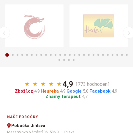
4,9
★
★
★
★
★
· 1773 hodnocení
Zboží.cz
4,9
·
Heureka
4,9
·
Google
5,0
·
Facebook
4,9
·
Známý terapeut
4,7
NAŠE POBOČKY
Pobočka Jihlava
Masarykovo Náměstí 36, 586 01, Jihlava