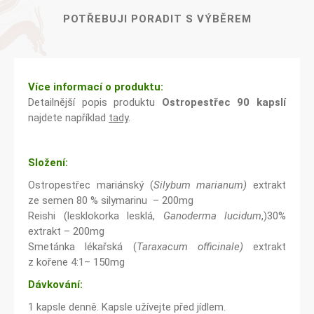
POTŘEBUJI PORADIT S VÝBĚREM
Více informací o produktu:
Detailnější popis produktu
Ostropestřec 90 kapslí
najdete například
tady
.
Složení:
Ostropestřec mariánský (
Silybum marianum)
extrakt
ze semen 80 % silymarinu – 200mg
Reishi (lesklokorka lesklá,
Ganoderma lucidum
,)30%
extrakt – 200mg
Smetánka lékařská (
Taraxacum officinale)
extrakt
z kořene 4:1– 150mg
Dávkování:
1 kapsle denně. Kapsle užívejte před jídlem.