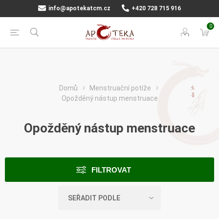
info@apotekatcm.cz
+420 728 715 916
0
Domů
Menstruační potíže
Opožděný nástup menstruace
Opožděný nástup menstruace
FILTROVAT