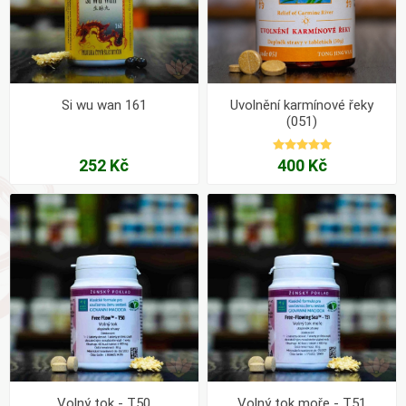
Si wu wan 161
Uvolnění karmínové řeky
(051)
252 Kč
400 Kč
Volný tok - T50
Volný tok moře - T51