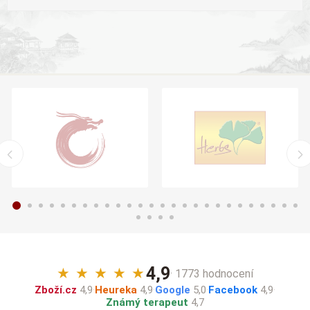
4,9
★
★
★
★
★
· 1773 hodnocení
Zboží.cz
4,9
·
Heureka
4,9
·
Google
5,0
·
Facebook
4,9
·
Známý terapeut
4,7