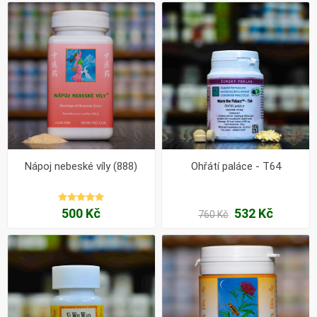
Nápoj nebeské víly (888)
Ohřátí paláce - T64
500 Kč
532 Kč
760 Kč