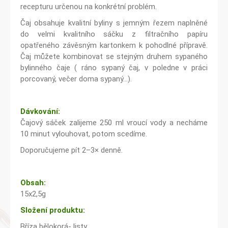
recepturu určenou na konkrétní problém.
Čaj obsahuje kvalitní byliny s jemným řezem naplněné
do velmi kvalitního sáčku z filtračního papíru
opatřeného závěsným kartonkem k pohodlné přípravě.
Čaj můžete kombinovat se stejným druhem sypaného
bylinného čaje ( ráno sypaný čaj, v poledne v práci
porcovaný, večer doma sypaný...).
Dávkování:
Čajový sáček zalijeme 250 ml vroucí vody a necháme
10 minut vylouhovat, potom scedíme.
Doporučujeme pít 2–3× denně.
Obsah:
15x2,5g
Složení produktu:
Bříza bělokorá- listy