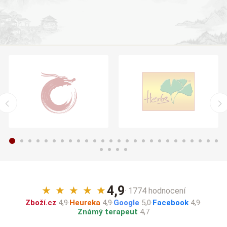
4,9
★
★
★
★
★
· 1774 hodnocení
Zboží.cz
4,9
·
Heureka
4,9
·
Google
5,0
·
Facebook
4,9
·
Známý terapeut
4,7