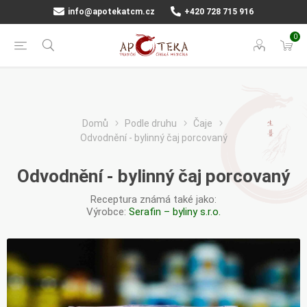
info@apotekatcm.cz
+420 728 715 916
0
Domů
Podle druhu
Čaje
Odvodnění - bylinný čaj porcovaný
Odvodnění - bylinný čaj porcovaný
Receptura známá také jako:
Výrobce:
Serafin – byliny s.r.o.