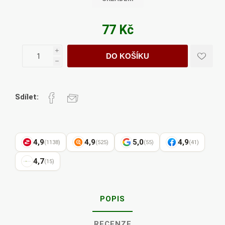
77 Kč
i
DO KOŠÍKU
h
Sdílet:
4,9
4,9
5,0
4,9
(1138)
(525)
(55)
(41)
4,7
(15)
POPIS
RECENZE