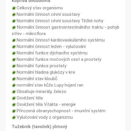
Kopřiva dvoudomá
◉
Celkový stav organismu
◉
Normální činnost cévní soustavy
◉
Normální činnost cévní soustavy Těžké nohy
◉
Normální činnost gastrointestinálního traktu - pohyb
střev - mikroflora
◉
Normální činnost kardiovaskulárního systému
◉
Normální činnost ledvin - vylučování
◉
Normální funkce dýchacího systému
◉
Normální funkce močových cest a prostaty
◉
Normální funkce prostaty
◉
Normální hladina glukózy v krvi
◉
Normální stav kloubů
◉
normální stav kůže Lupy hojení ran
◉
Obsahuje minerály, železo
◉
Osvěžení těla
◉
Osvěžení těla Vitalita - energie
◉
Přirozená obranyschopnost - imunitní systém
◉
Vylučování vody z organizmu
Tužebník (tavolník) jilmový