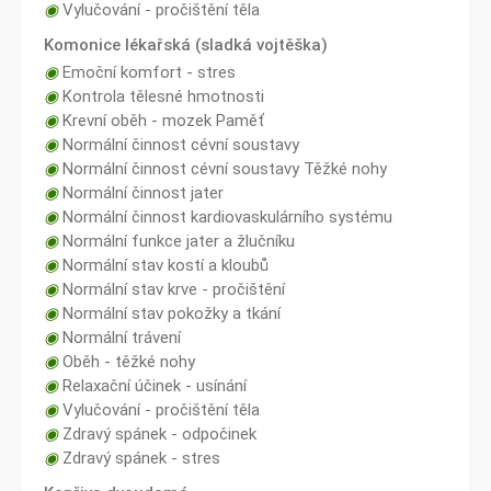
◉
Vylučování - pročištění těla
Komonice lékařská (sladká vojtěška)
◉
Emoční komfort - stres
◉
Kontrola tělesné hmotnosti
◉
Krevní oběh - mozek Paměť
◉
Normální činnost cévní soustavy
◉
Normální činnost cévní soustavy Těžké nohy
◉
Normální činnost jater
◉
Normální činnost kardiovaskulárního systému
◉
Normální funkce jater a žlučníku
◉
Normální stav kostí a kloubů
◉
Normální stav krve - pročištění
◉
Normální stav pokožky a tkání
◉
Normální trávení
◉
Oběh - těžké nohy
◉
Relaxační účinek - usínání
◉
Vylučování - pročištění těla
◉
Zdravý spánek - odpočinek
◉
Zdravý spánek - stres