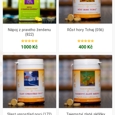
Nápoj z pravého ženšenu
Růst hory Tchaj (056)
(822)
1000 Kč
400 Kč
Slast uprostřed noci (172)
Tajemství zlaté skříňky