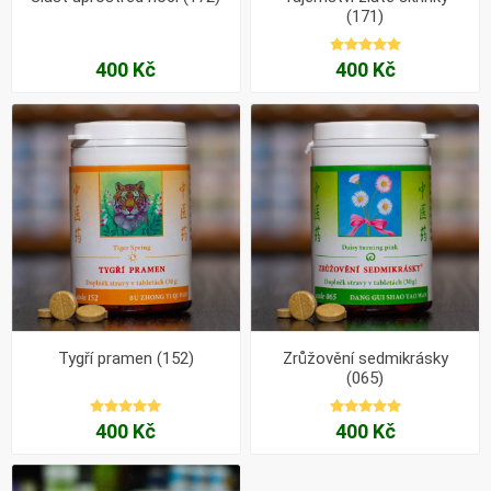
(171)
400 Kč
400 Kč
Tygří pramen (152)
Zrůžovění sedmikrásky
(065)
400 Kč
400 Kč