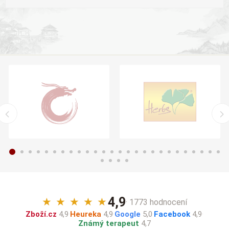
4,9
★
★
★
★
★
· 1773 hodnocení
Zboží.cz
4,9
·
Heureka
4,9
·
Google
5,0
·
Facebook
4,9
·
Známý terapeut
4,7