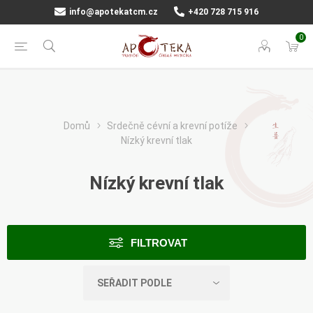
info@apotekatcm.cz
+420 728 715 916
0
Domů
Srdečně cévní a krevní potíže
Nízký krevní tlak
Nízký krevní tlak
FILTROVAT