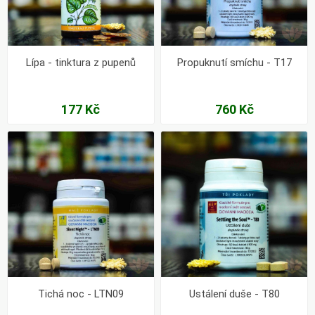
Lípa - tinktura z pupenů
Propuknutí smíchu - T17
177 Kč
760 Kč
Tichá noc - LTN09
Ustálení duše - T80