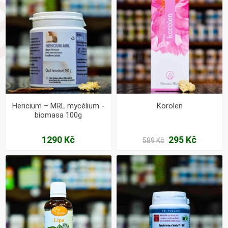
Hericium – MRL mycélium -
Korolen
biomasa 100g
1290 Kč
295 Kč
589 Kč