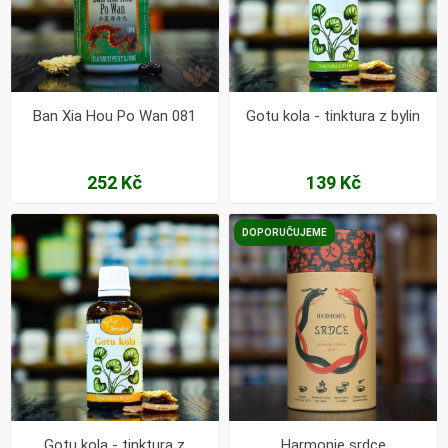
Ban Xia Hou Po Wan 081
Gotu kola - tinktura z bylin
252 Kč
139 Kč
DOPORUČUJEME
Gotu kola - tinktura z
Harmonie srdce