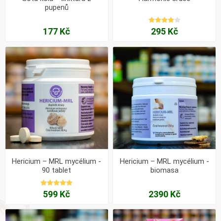
pupenů
177 Kč
295 Kč
Hericium – MRL mycélium -
Hericium – MRL mycélium -
90 tablet
biomasa
599 Kč
2390 Kč