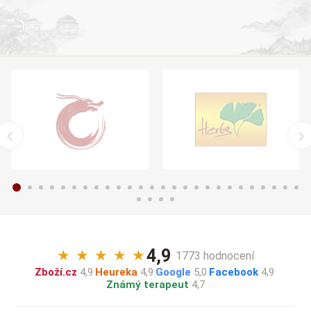
4,9
★
★
★
★
★
· 1773 hodnocení
Zboží.cz
4,9
·
Heureka
4,9
·
Google
5,0
·
Facebook
4,9
·
Známý terapeut
4,7