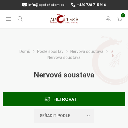
info@apotekatcm.cz
+420 728 715 916
0
Domů
Podle soustav
Nervová soustava
Nervová soustava
Nervová soustava
FILTROVAT