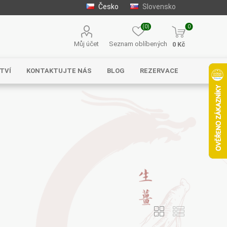
Česko
Slovensko
(0)
0
Můj účet
Seznam oblíbených
0 Kč
TVÍ
KONTAKTUJTE NÁS
BLOG
REZERVACE
Solgar
MycoMedica
Serafin –
byliny s.r.o.
Energy
EVEREST
Henan Wanxi