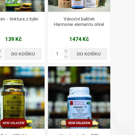
en - tinktura z bylin
Vánoční balíček
Harmonie elementu ohně
a napadení chladným
větrem.
139 Kč
1474 Kč
i
i
DO KOŠÍKU
DO KOŠÍKU
h
h
NENÍ SKLADEM
NENÍ SKLADEM