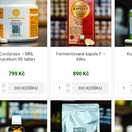
Cordyceps – MRL
Fermentované kapsle F –
Ko
mycélium 90 tablet
60ks
799 Kč
890 Kč
i
i
DO KOŠÍKU
DO KOŠÍKU
h
h