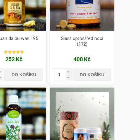
quan da bu wan 195
Slast uprostřed noci
(172)
252 Kč
400 Kč
i
i
DO KOŠÍKU
DO KOŠÍKU
h
h