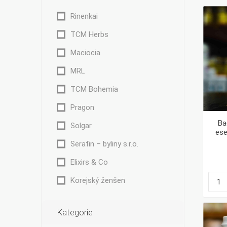
Rinenkai
TCM Herbs
Maciocia
Bylinky TČM
G&G
Ecce Vita
MRL
Vitamins
s.r.o.
TCM Bohemia
Pragon
Ba
Solgar
ese
Ostatní
Serafin – byliny s.r.o.
Elixirs & Co
Korejský ženšen
Kategorie