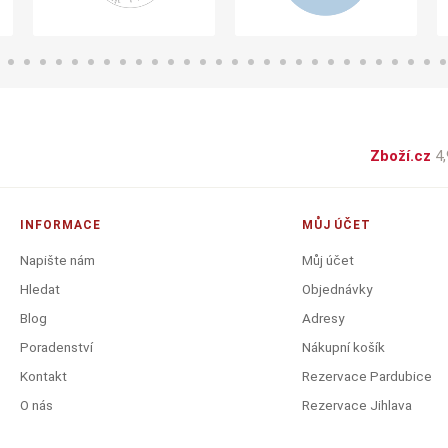
Zboží.cz
4,
INFORMACE
MŮJ ÚČET
Napište nám
Můj účet
Hledat
Objednávky
Blog
Adresy
Poradenství
Nákupní košík
Kontakt
Rezervace Pardubice
O nás
Rezervace Jihlava