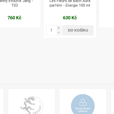
linný strážce Jang -
Les Fleurs de Bach Aura
T03
parfém - Energie 100 ml
760 Kč
630 Kč
i
DO KOŠÍKU
h