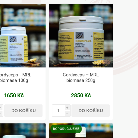
AYURVEDA
Health Link
Mattisson
JACK N JILL
ordyceps - MRL
Cordyceps – MRL
biomasa 100g
biomasa 250g
1650 Kč
2850 Kč
i
i
DO KOŠÍKU
DO KOŠÍKU
h
h
DOPORUČUJEME