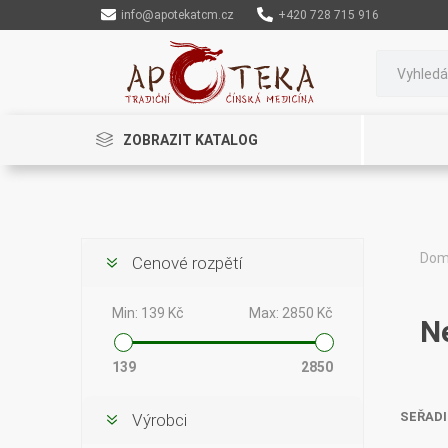
info@apotekatcm.cz
+420 728 715 916
ZOBRAZIT KATALOG
Do
Cenové rozpětí
Rinenkai
TCM Herbs
Maciocia
Min:
139 Kč
Max:
2850 Kč
N
139
2850
SEŘADI
Výrobci
Cannaderm
Henep
Organic India