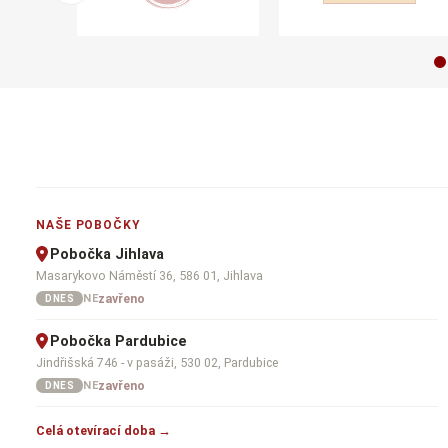
NAŠE POBOČKY
Pobočka Jihlava
Masarykovo Náměstí 36, 586 01, Jihlava
zavřeno
NE
DNES
Pobočka Pardubice
Jindřišská 746 - v pasáži, 530 02, Pardubice
zavřeno
NE
DNES
Celá otevírací doba →