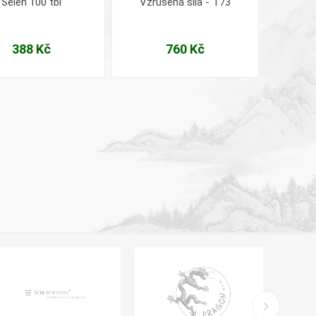
Selen 100 tbl
Vzrušená síla - T73
388 Kč
760 Kč