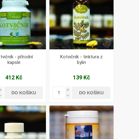
tvičník - přírodní
Kotvičník - tinktura z
kapsle
bylin
412 Kč
139 Kč
i
i
DO KOŠÍKU
DO KOŠÍKU
h
h