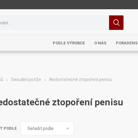
PODLE VÝROBCE
O NÁS
PORADENS
mů
Sexuální potíže
Nedostatečné ztopoření penisu
MRL
TCM
Pragon
Sinecura
Bohemia
edostatečné ztopoření penisu
T PODLE
Royal
Dědek
Elixirs & Co
Cereus