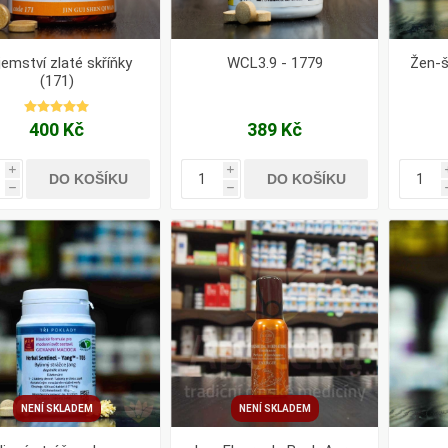
jemství zlaté skříňky
WCL3.9 - 1779
Žen-š
(171)
400 Kč
389 Kč
i
i
DO KOŠÍKU
DO KOŠÍKU
h
h
NENÍ SKLADEM
NENÍ SKLADEM