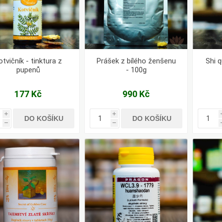
otvičník - tinktura z
Prášek z bílého ženšenu
Shi 
pupenů
- 100g
177 Kč
990 Kč
i
i
DO KOŠÍKU
DO KOŠÍKU
h
h