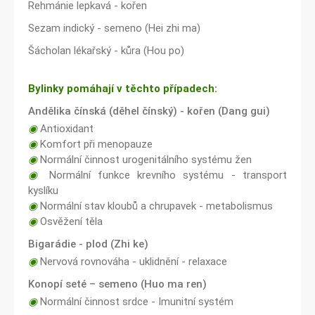
Rehmánie lepkavá - kořen
Sezam indický - semeno (Hei zhi ma)
Šácholan lékařský - kůra (Hou po)
Bylinky pomáhají v těchto případech:
Andělika čínská (děhel čínský) - kořen (Dang gui)
◉
Antioxidant
◉
Komfort při menopauze
◉
Normální činnost urogenitálního systému žen
◉
Normální funkce krevního systému - transport
kyslíku
◉
Normální stav kloubů a chrupavek - metabolismus
◉
Osvěžení těla
Bigarádie - plod (Zhi ke)
◉
Nervová rovnováha - uklidnění - relaxace
Konopí seté – semeno (Huo ma ren)
◉
Normální činnost srdce - Imunitní systém