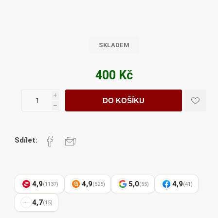
SKLADEM
400 Kč
i
DO KOŠÍKU
h
Sdílet:
4,9
4,9
5,0
4,9
(1137)
(525)
(55)
(41)
4,7
(15)