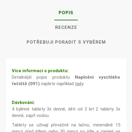
POPIS
RECENZE
POTŘEBUJI PORADIT S VÝBĚREM
Více informací o produktu:
Detailnější popis produktu
Naplnění vyschlého
řečiště (091)
najdete například
tady
.
Dávkování:
4 bylinné tablety 3x denně, děti od 3 let 2 tablety 3x
denně, zapít vodou.
Tablety se užívají převážně na lačno, minimálně 15
minut před jídlem nebo 30 minut po jídle a zapíjejí se