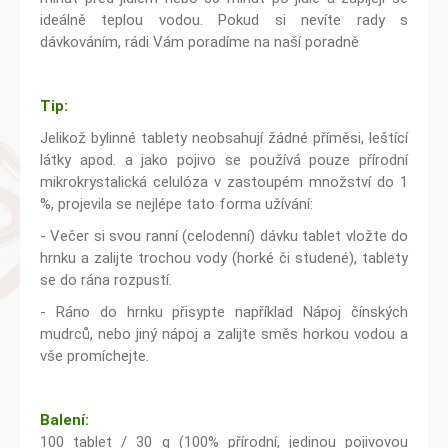
ideálně teplou vodou. Pokud si nevíte rady s
dávkováním, rádi Vám poradíme na naší poradně
Tip:
Jelikož bylinné tablety neobsahují žádné příměsi, leštící
látky apod. a jako pojivo se používá pouze přírodní
mikrokrystalická celulóza v zastoupém množství do 1
%, projevila se nejlépe tato forma užívání:
- Večer si svou ranní (celodenní) dávku tablet vložte do
hrnku a zalijte trochou vody (horké či studené), tablety
se do rána rozpustí.
- Ráno do hrnku přisypte například Nápoj čínských
mudrců, nebo jiný nápoj a zalijte směs horkou vodou a
vše promíchejte.
Balení:
100 tablet / 30 g (100% přírodní, jedinou pojivovou