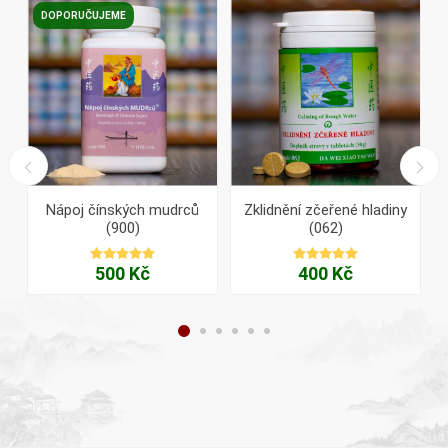
DOPORUČUJEME
Nápoj čínských mudrců
Zklidnění zčeřené hladiny
(900)
(062)
500 Kč
400 Kč