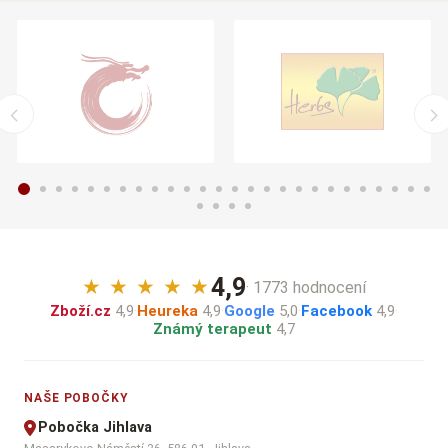
4,9
★
★
★
★
★
· 1773 hodnocení
Zboží.cz
4,9
·
Heureka
4,9
·
Google
5,0
·
Facebook
4,9
·
Známý terapeut
4,7
NAŠE POBOČKY
Pobočka Jihlava