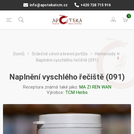
info@apotekatcm.cz
+420 728 715 916
0
Domů
Srdečně cévní a krevní potíže
Hemoroidy
Naplnění vyschlého řečiště (091)
Naplnění vyschlého řečiště (091)
Receptura známá také jako:
MA ZI REN WAN
Výrobce:
TCM Herbs