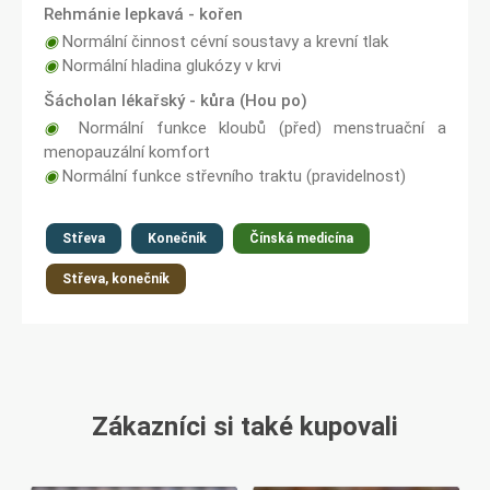
Rehmánie lepkavá - kořen
◉
Normální činnost cévní soustavy a krevní tlak
◉
Normální hladina glukózy v krvi
Šácholan lékařský - kůra (Hou po)
◉
Normální funkce kloubů (před) menstruační a
menopauzální komfort
◉
Normální funkce střevního traktu (pravidelnost)
Střeva
Konečník
Čínská medicína
Střeva, konečník
Zákazníci si také kupovali