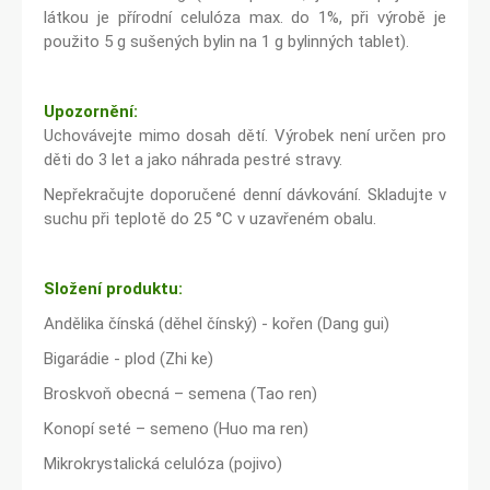
látkou je přírodní celulóza max. do 1%, při výrobě je
použito 5 g sušených bylin na 1 g bylinných tablet).
Upozornění:
Uchovávejte mimo dosah dětí. Výrobek není určen pro
děti do 3 let a jako náhrada pestré stravy.
Nepřekračujte doporučené denní dávkování. Skladujte v
suchu při teplotě do 25 °C v uzavřeném obalu.
Složení produktu:
Andělika čínská (děhel čínský) - kořen (Dang gui)
Bigarádie - plod (Zhi ke)
Broskvoň obecná – semena (Tao ren)
Konopí seté – semeno (Huo ma ren)
Mikrokrystalická celulóza (pojivo)