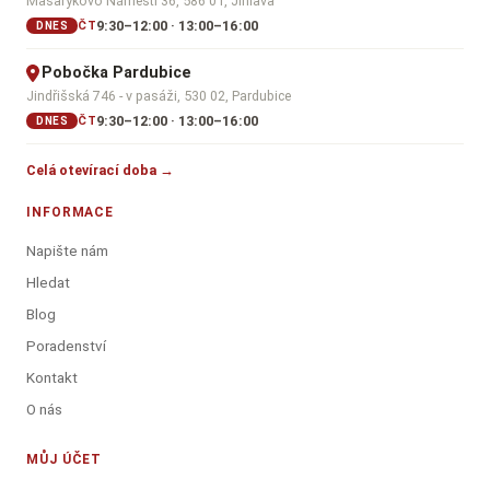
Masarykovo Náměstí 36, 586 01, Jihlava
9:30–12:00 · 13:00–16:00
ČT
DNES
Pobočka Pardubice
Jindřišská 746 - v pasáži, 530 02, Pardubice
9:30–12:00 · 13:00–16:00
ČT
DNES
Celá otevírací doba →
INFORMACE
Napište nám
Hledat
Blog
Poradenství
Kontakt
O nás
MŮJ ÚČET