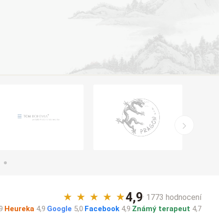
4,9
★
★
★
★
★
· 1773 hodnocení
9
·
Heureka
4,9
·
Google
5,0
·
Facebook
4,9
·
Známý terapeut
4,7