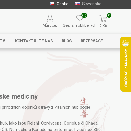
Česko
Slovensko
(0)
0
Můj účet
Seznam oblíbených
0 Kč
TVÍ
KONTAKTUJTE NÁS
BLOG
REZERVACE
Solgar
MycoMedica
Serafin –
byliny s.r.o.
nské medicíny
 přírodních doplňků stravy z vitálních hub podle
hub, jako jsou Reishi, Cordyceps, Coriolus či Chaga,
Energy
EVEREST
Henan Wanxi
h v ČR, Německu a Kanadě na přítomnost více než 350