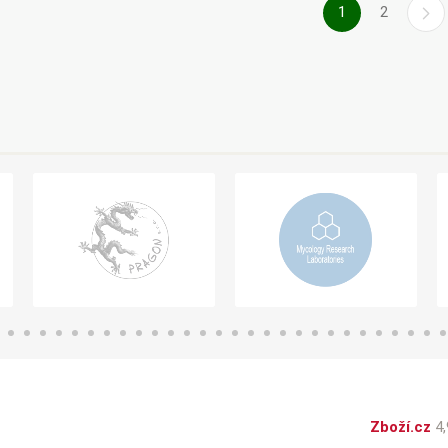
1
2
Zboží.cz
4,