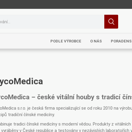
PODLE VÝROBCE
O NÁS
PORADENS
ycoMedica
MRL
TCM
Pragon
Sinecura
Bohemia
coMedica – české vitální houby s tradicí čí
Medica s.r.o. je česká firma specializující se od roku 2010 na výrobu
cipů tradiční čínské medicíny.
inuje tradici čínské medicíny s moderní vědou. Produkty z vitálních 
Royal
Dědek
Elixirs & Co
Cereus
 vyráběny v České republice a testovány v nezávislých laboratoříc