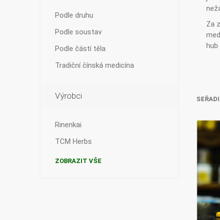
než
Podle druhu
Za z
Podle soustav
medi
hub 
Podle částí těla
Bylinky TČM
G&G
Ecce Vita
Tradiční čínská medicína
Vitamins
s.r.o.
Výrobci
SEŘADI
Rinenkai
Ostatní
TCM Herbs
ZOBRAZIT VŠE