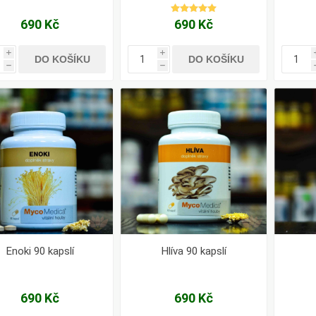
690 Kč
690 Kč
i
i
DO KOŠÍKU
DO KOŠÍKU
h
h
Enoki 90 kapslí
Hlíva 90 kapslí
690 Kč
690 Kč