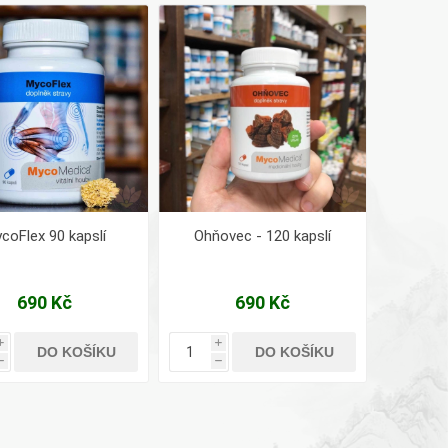
coFlex 90 kapslí
Ohňovec - 120 kapslí
690 Kč
690 Kč
i
i
DO KOŠÍKU
DO KOŠÍKU
h
h