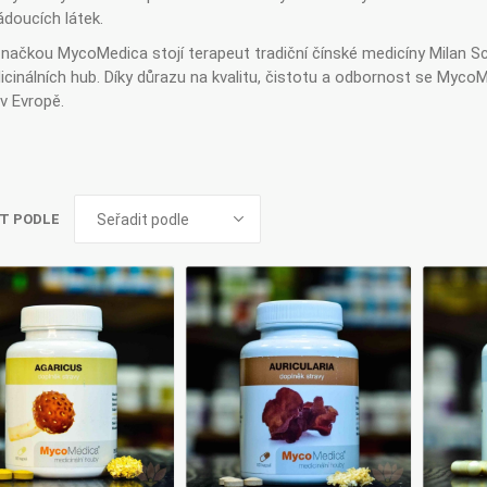
Pharma
kořenář
ádoucích látek.
načkou MycoMedica stojí terapeut tradiční čínské medicíny Milan Sch
cinálních hub. Díky důrazu na kvalitu, čistotu a odbornost se MycoM
v Evropě.
Lavylites
Bylinné
Lakshmi-
Korejský
kapky
Narayan
ženšen
T PODLE