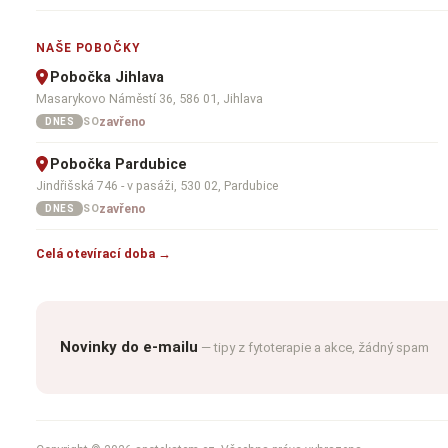
NAŠE POBOČKY
Pobočka Jihlava
Masarykovo Náměstí 36, 586 01, Jihlava
zavřeno
SO
DNES
Pobočka Pardubice
Jindřišská 746 - v pasáži, 530 02, Pardubice
zavřeno
SO
DNES
Celá otevírací doba →
Novinky do e-mailu
— tipy z fytoterapie a akce, žádný spam