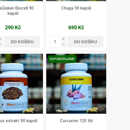
aGlukan Biocell 90
Chaga 90 kapslí
kapslí
290 Kč
690 Kč
i
i
DO KOŠÍKU
DO KOŠÍKU
h
h
DOPORUČUJEME
us extrakt 90 kapslí
Curcumin 120 tbl