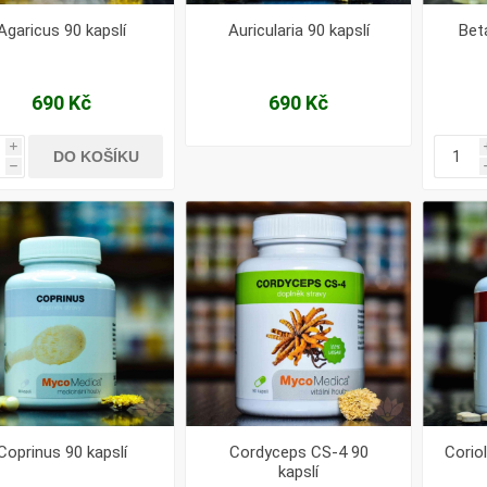
Agaricus 90 kapslí
Auricularia 90 kapslí
Bet
690 Kč
690 Kč
i
DO KOŠÍKU
h
Coprinus 90 kapslí
Cordyceps CS-4 90
Coriol
kapslí