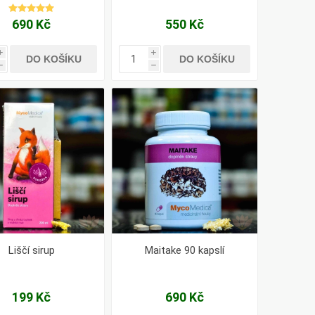
690 Kč
550 Kč
i
i
DO KOŠÍKU
DO KOŠÍKU
h
h
Liščí sirup
Maitake 90 kapslí
199 Kč
690 Kč