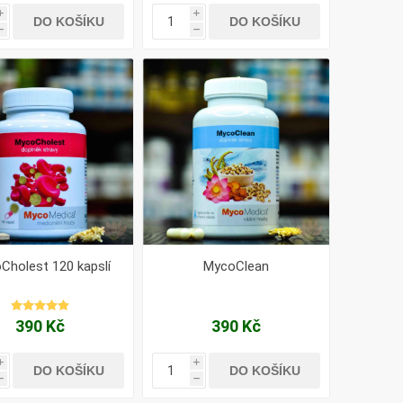
i
i
DO KOŠÍKU
DO KOŠÍKU
h
h
Cholest 120 kapslí
MycoClean
390 Kč
390 Kč
i
i
DO KOŠÍKU
DO KOŠÍKU
h
h