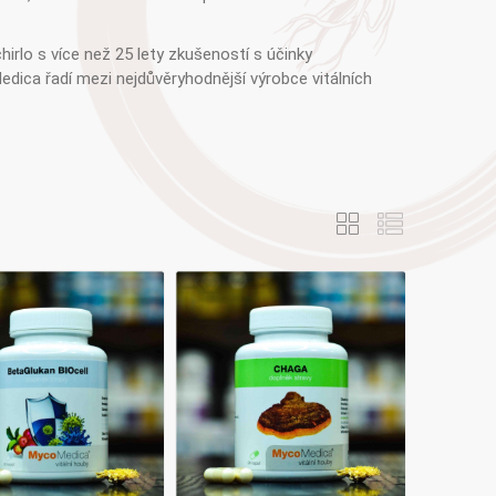
AYURVEDA
irlo s více než 25 lety zkušeností s účinky
edica řadí mezi nejdůvěryhodnější výrobce vitálních
Health Link
Mattisson
JACK N JILL