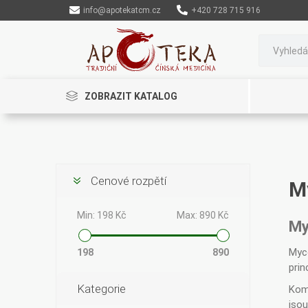
info@apotekatcm.cz
+420 728 715 916
ZOBRAZIT KATALOG
Cenové rozpětí
M
Rinenkai
TCM Herbs
Maciocia
Min:
198 Kč
Max:
890 Kč
My
Myco
198
890
prin
Kategorie
Komb
Cannaderm
Henep
Organic India
jsou