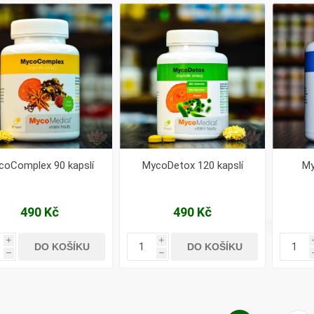
coComplex 90 kapslí
MycoDetox 120 kapslí
My
490 Kč
490 Kč
i
i
DO KOŠÍKU
DO KOŠÍKU
h
h