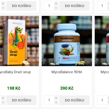
i
i
DO KOŠÍKU
DO KOŠÍKU
h
h
ycoBaby Dračí sirup
MycoBalance 90tbl
Myco
198 Kč
390 Kč
i
i
DO KOŠÍKU
DO KOŠÍKU
h
h