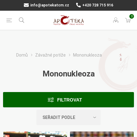
info@apotekatcm.cz
+420 728 715 916
0
Domů
Závažné potíže
Mononukleoza
Mononukleoza
FILTROVAT