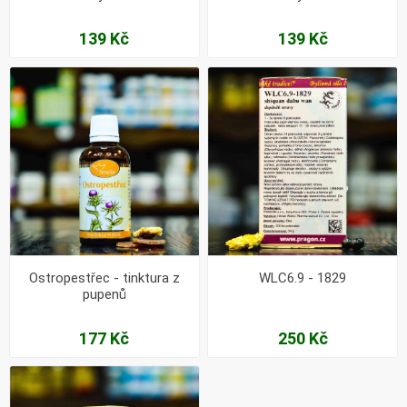
139 Kč
139 Kč
Ostropestřec - tinktura z
WLC6.9 - 1829
pupenů
177 Kč
250 Kč