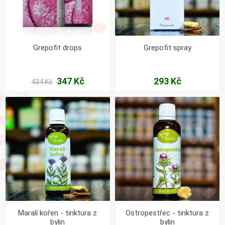
Grepofit drops
Grepofit spray
347 Kč
293 Kč
434 Kč
Maralí kořen - tinktura z
Ostropestřec - tinktura z
bylin
bylin