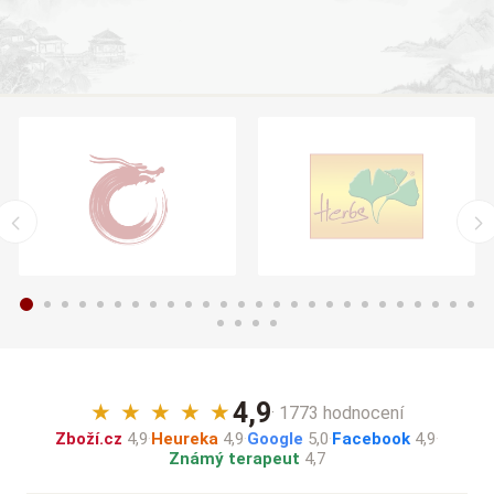
4,9
★
★
★
★
★
· 1773 hodnocení
Zboží.cz
4,9
·
Heureka
4,9
·
Google
5,0
·
Facebook
4,9
·
Známý terapeut
4,7