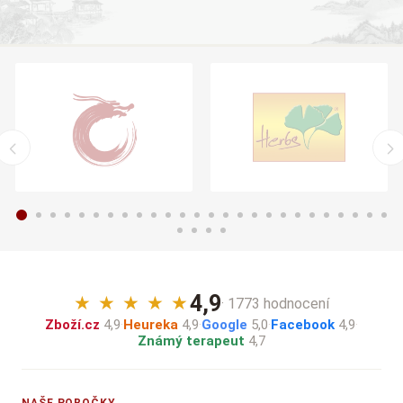
4,9
★
★
★
★
★
· 1773 hodnocení
Zboží.cz
4,9
·
Heureka
4,9
·
Google
5,0
·
Facebook
4,9
·
Známý terapeut
4,7