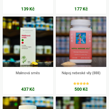
139 Kč
177 Kč
Malinová směs
Nápoj nebeské víly (888)
437 Kč
500 Kč