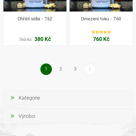
Ohřátí sídla - T62
Omezení toku - T60
380 Kč
760 Kč
760 Kč
1
2
3
Kategorie
Výrobci