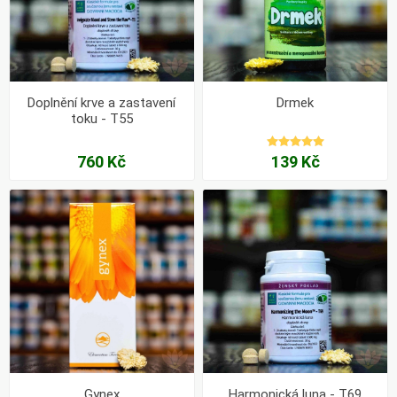
Doplnění krve a zastavení
Drmek
toku - T55
760 Kč
139 Kč
Gynex
Harmonická luna - T69