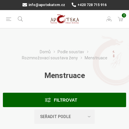
info@apotekatcm.cz
+420 728 715 916
0
Domů
Podle soustav
Rozmnožovací soustava ženy
Menstruace
Menstruace
FILTROVAT