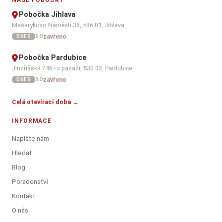
NAŠE POBOČKY
Pobočka Jihlava
Masarykovo Náměstí 36, 586 01, Jihlava
zavřeno
SO
DNES
Pobočka Pardubice
Jindřišská 746 - v pasáži, 530 02, Pardubice
zavřeno
SO
DNES
Celá otevírací doba →
INFORMACE
Napište nám
Hledat
Blog
Poradenství
Kontakt
O nás