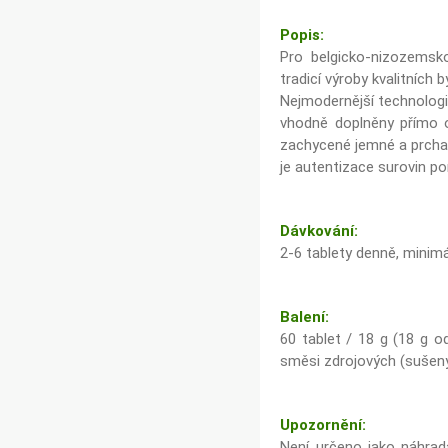
Popis:
Pro belgicko-nizozemsk
tradicí výroby kvalitních b
Nejmodernější technologi
vhodně doplněny přímo o
zachycené jemné a prcha
je autentizace surovin 
Dávkování:
2-6 tablety denně, minim
Balení:
60 tablet / 18 g (18 g o
směsi zdrojových (sušený
Upozornění:
Není určeno jako náhrad