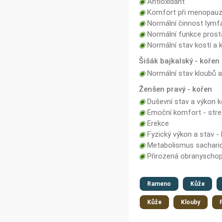
◉
Antioxidant
◉
Komfort při menopau
◉
Normální činnost lymf
◉
Normální funkce prost
◉
Normální stav kostí a 
Šišák bajkalský - kořen
◉
Normální stav kloubů a
Ženšen pravý - kořen
◉
Duševní stav a výkon k
◉
Emoční komfort - stre
◉
Erekce
◉
Fyzický výkon a stav -
◉
Metabolismus sachari
◉
Přirozená obranyschop
Rameno
Kůže
Kůže
Klouby