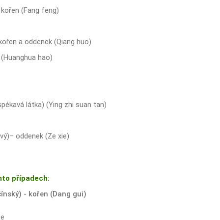
 kořen (Fang feng)
kořen a oddenek (Qiang huo)
) (Huanghua hao)
pékavá látka) (Ying zhi suan tan)
ový)– oddenek (Ze xie)
hto případech:
čínský) - kořen (Dang gui)
ze