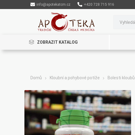
info@apotekatcm.cz
+420 728 715 916
ZOBRAZIT KATALOG
Domů
Kloubní a pohybové potíže
Bolesti kloubů
Rinenkai
TCM Herbs
Maciocia
Cannaderm
Henep
Organic India