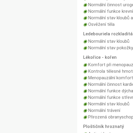
◉
Normální činnost urog
◉
Normální funkce krevní
◉
Normální stav kloubů 
◉
Osvěžení těla
Ledebouriela rozkladitá
◉
Normální stav kloubů
◉
Normální stav pokožky,
Lékořice - kořen
◉
Komfort při menopau
◉
Kontrola tělesné hmot
◉
Menopauzální komfor
◉
Normální činnost kard
◉
Normální funkce dých
◉
Normální funkce střevn
◉
Normální stav kloubů
◉
Normální trávení
◉
Přirozená obranyschop
Ploštičník hroznatý