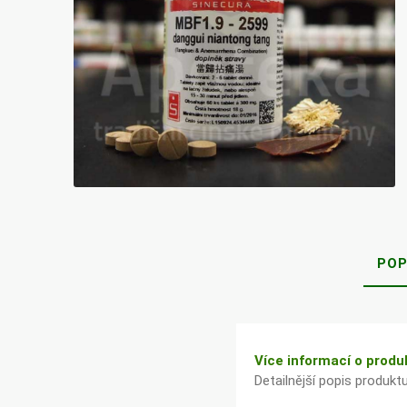
Bylinky TČM
G&G
Ecce Vita
Vitamins
s.r.o.
Ostatní
POP
Více informací o produ
Detailnější popis produkt