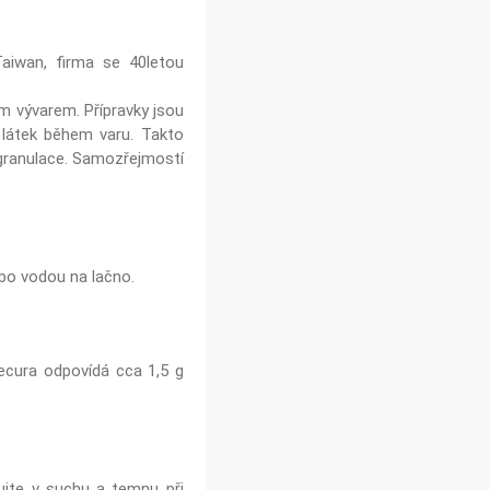
aiwan, firma se 40letou
m vývarem. Přípravky jsou
 látek během varu. Takto
granulace. Samozřejmostí
ebo vodou na lačno.
necura odpovídá cca 1,5 g
ujte v suchu a temnu při