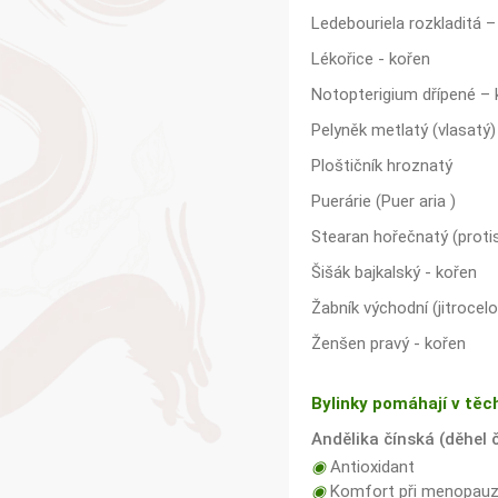
Ledebouriela rozkladitá –
Lékořice - kořen
Notopterigium dřípené – 
Pelyněk metlatý (vlasatý
Ploštičník hroznatý
Puerárie (Puer aria )
Stearan hořečnatý (protis
Šišák bajkalský - kořen
Žabník východní (jitrocel
Ženšen pravý - kořen
Bylinky pomáhají v těc
Andělika čínská (děhel 
◉
Antioxidant
◉
Komfort při menopau