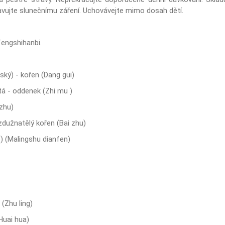
avujte slunečnímu záření. Uchovávejte mimo dosah dětí.
fengshihanbi.
ský) - kořen (Dang gui)
á - oddenek (Zhi mu )
 zhu)
zdužnatělý kořen (Bai zhu)
) (Malingshu dianfen)
(Zhu ling)
Huai hua)