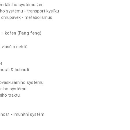
enitálního systému žen
ho systému - transport kyslíku
a chrupavek - metabolismus
 – kořen (Fang feng)
 vlasů a nehtů
ze
nosti & hubnutí
t
iovaskulárního systému
acího systému
ího traktu
nost - imunitní systém