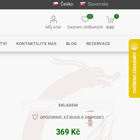
Česko
Slovensko
(0)
0
Můj účet
Seznam oblíbených
0 Kč
TVÍ
KONTAKTUJTE NÁS
BLOG
REZERVACE
Solgar
MycoMedica
Serafin –
byliny s.r.o.
SKLADEM
UPOZORNIT, AŽ BUDE K DISPOZICI
369 Kč
Energy
EVEREST
Henan Wanxi