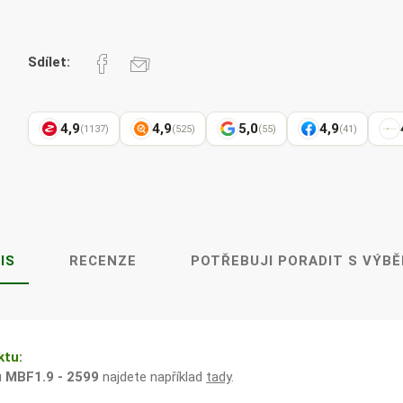
Pharma
kořenář
Sdílet:
Lavylites
Bylinné
Lakshmi-
Korejský
kapky
Narayan
ženšen
4,9
4,9
5,0
4,9
(1137)
(525)
(55)
(41)
IS
RECENZE
POTŘEBUJI PORADIT S VÝB
ktu:
u
MBF1.9 - 2599
najdete například
tady
.