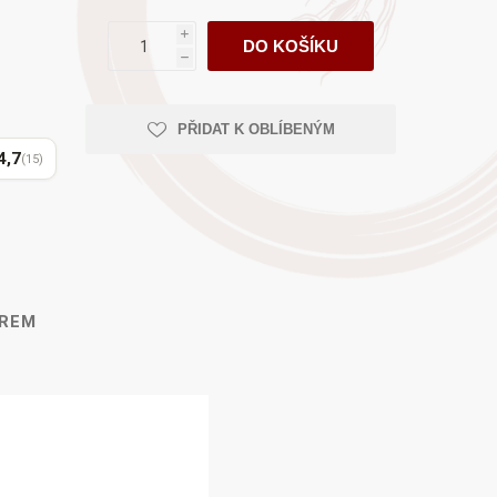
AYURVEDA
i
DO KOŠÍKU
h
PŘIDAT K OBLÍBENÝM
Health Link
Mattisson
JACK N JILL
4,7
(15)
ĚREM