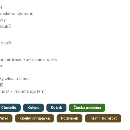
ze
atického systému
aty
kloubů
 svalů
oncentrace, koordinace, stres
s
 kyselina mléčná
dů
nost - imunitní systém
Chodidlo
Koleno
Kotník
Čínská medicína
Páteř
Klouby, chrupavka
Podbřišek
Intimní komfort