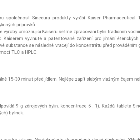
ou společnost Sinecura produkty vyrábí Kaiser Pharmaceutical T
ylinných přípravků.
e výroby umožňující Kaiseru šetrné zpracování bylin tradičním vodní
 Kaiserem vyvinuté a patentované zařízení pro jímání éterických
vé substance se následně vracejí do koncentrátu před prováděním 
pomocí TLC a HPLC.
álně 15-30 minut před jídlem. Nejlépe zapít slabým vlažným čajem n
dpovídá 9 g zdrojových bylin, koncentrace 5 : 1). Každá tableta Si
ch) bylinek.
a pestré stravy. Nepřekračujte doporučené denní dávkování. Sklad