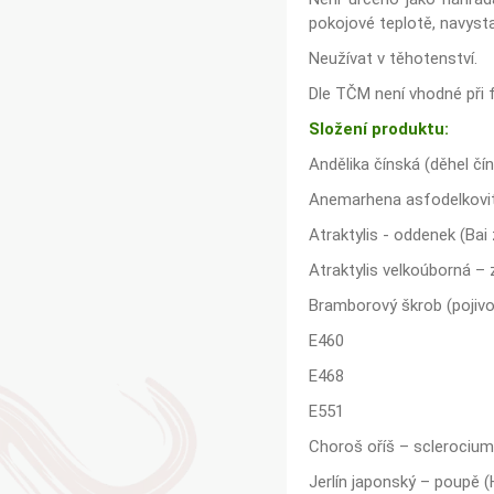
pokojové teplotě, navyst
Neužívat v těhotenství.
Dle TČM není vhodné při 
Složení produktu:
Andělika čínská (děhel čín
Anemarhena asfodelkovit
Atraktylis - oddenek (Bai
Atraktylis velkoúborná – 
Bramborový škrob (pojivo
E460
E468
E551
Choroš oříš – sclerocium 
Jerlín japonský – poupě (