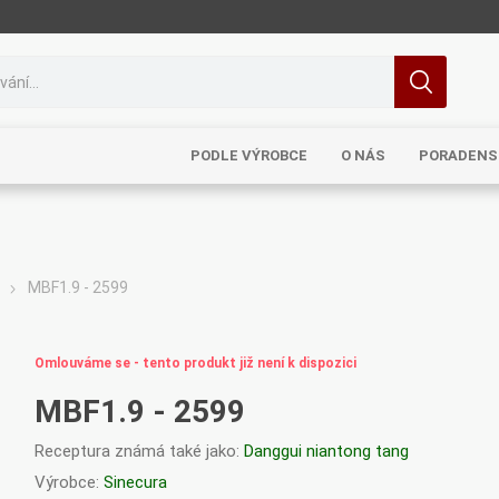
PODLE VÝROBCE
O NÁS
PORADENS
MBF1.9 - 2599
MRL
TCM
Pragon
Sinecura
Bohemia
Omlouváme se - tento produkt již není k dispozici
MBF1.9 - 2599
Receptura známá také jako:
Danggui niantong tang
Royal
Dědek
Elixirs & Co
Cereus
Výrobce:
Sinecura