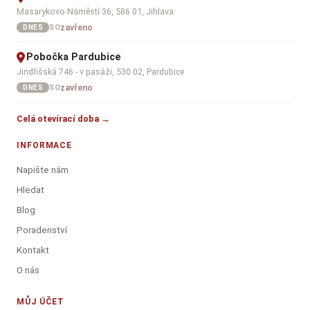
Masarykovo Náměstí 36, 586 01, Jihlava
zavřeno
SO
DNES
Pobočka Pardubice
Jindřišská 746 - v pasáži, 530 02, Pardubice
zavřeno
SO
DNES
Celá otevírací doba →
INFORMACE
Napište nám
Hledat
Blog
Poradenství
Kontakt
O nás
MŮJ ÚČET