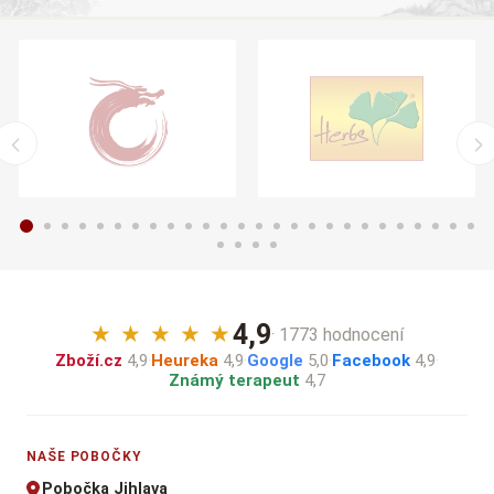
4,9
★
★
★
★
★
· 1773 hodnocení
Zboží.cz
4,9
·
Heureka
4,9
·
Google
5,0
·
Facebook
4,9
·
Známý terapeut
4,7
NAŠE POBOČKY
Pobočka Jihlava