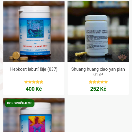
Hebkost labutí šíje (037)
Shuang huang xiao yan pian
017P
400 Kč
252 Kč
DOPORUČUJEME