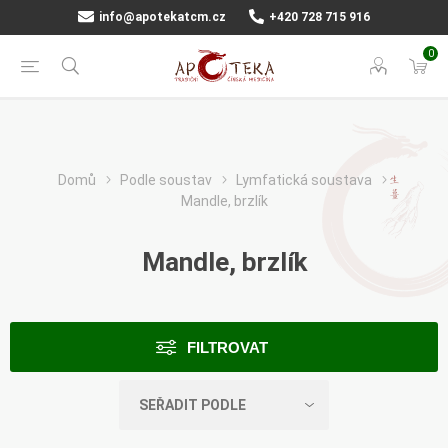
info@apotekatcm.cz
+420 728 715 916
0
Domů
Podle soustav
Lymfatická soustava
Mandle, brzlík
Mandle, brzlík
FILTROVAT